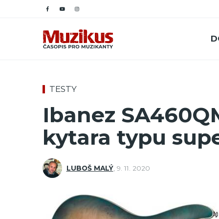
D
TESTY
Ibanez SA460QM
kytara typu supe
LUBOŠ MALÝ
,
9. 11. 2020