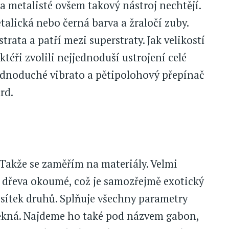
 a metalisté ovšem takový nástroj nechtějí.
alická nebo černá barva a žraločí zuby.
rata a patří mezi superstraty. Jak velikostí
téři zvolili nejjednoduší ustrojení celé
 jednoduché vibrato a pětipolohový přepínač
rd.
. Takže se zaměřím na materiály. Velmi
ze dřeva okoumé, což je samozřejmě exotický
esítek druhů. Splňuje všechny parametry
pěkná. Najdeme ho také pod názvem gabon,