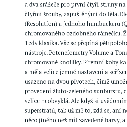
a dva srážeče pro první čtyři struny n
čtyřmi šrouby, zapuštěnými do těla. El
(Resolution) a jednoho humbuckeru (Q
chromovaného ozdobného rámečku. Žád
Tedy klasika. Vše se přepíná pětipol
nástroje. Potenciometry Volume a Ton
chromované knoflíky. Firemní kobylka
a měla velice jemné nastavení a seřízen
usazeno na dvou pivotech, čímž umožň
provedení žluto-zeleného sunburstu, co
velice neobvyklá. Ale když si uvědomí
superstratů, tak už mě to, zdá se, ani
něco jiného než mít zavedené barvy, a o