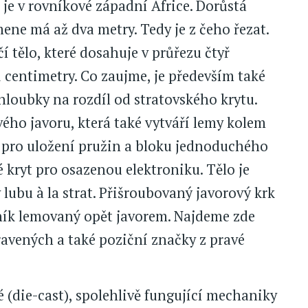
 v rovníkové západní Africe. Dorůstá
ne má až dva metry. Tedy je z čeho řezat.
 tělo, které dosahuje v průřezu čtyř
i centimetry. Co zaujme, je především také
hloubky na rozdíl od stratovského krytu.
ého javoru, která také vytváří lemy kolem
u pro uložení pružin a bloku jednoduchého
é kryt pro osazenou elektroniku. Tělo je
lubu à la strat. Přišroubovaný javorový krk
ník lemovaný opět javorem. Najdeme zde
avených a také poziční značky z pravé
é (die-cast), spolehlivě fungující mechaniky