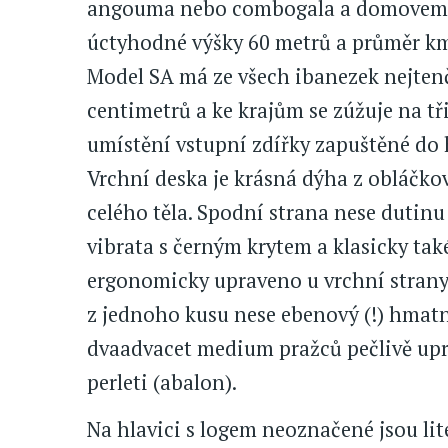
angouma nebo combogala a domovem je
úctyhodné výšky 60 metrů a průměr kme
Model SA má ze všech ibanezek nejtenčí
centimetrů a ke krajům se zúžuje na tř
umístění vstupní zdířky zapuštěné do 
Vrchní deska je krásná dýha z obláčkov
celého těla. Spodní strana nese dutin
vibrata s černým krytem a klasicky tak
ergonomicky upraveno u vrchní strany 
z jednoho kusu nese ebenový (!) hmat
dvaadvacet medium pražců pečlivě upr
perleti (abalon).
Na hlavici s logem neoznačené jsou lit