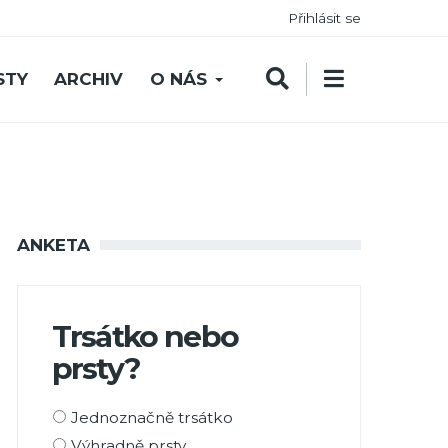
Přihlásit se
STY
ARCHIV
O NÁS
ANKETA
Trsátko nebo
prsty?
Možnosti
Jednoznačně trsátko
výběru
Výhradně prsty