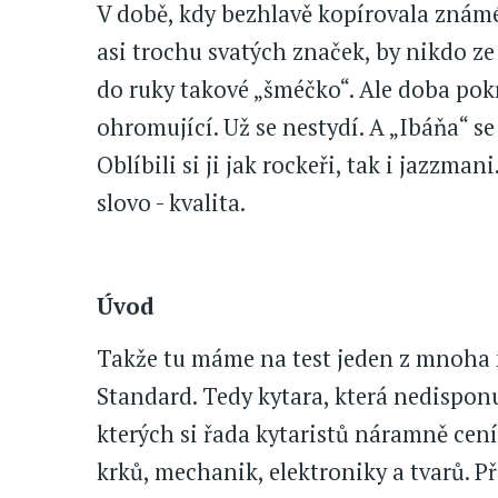
V době, kdy bezhlavě kopírovala známé
asi trochu svatých značek, by nikdo z
do ruky takové „šméčko“. Ale doba pokro
ohromující. Už se nestydí. A „Ibáňa“ s
Oblíbili si ji jak rockeři, tak i jazzman
slovo - kvalita.
Úvod
Takže tu máme na test jeden z mnoha m
Standard. Tedy kytara, která nedispo
kterých si řada kytaristů náramně cen
krků, mechanik, elektroniky a tvarů. P