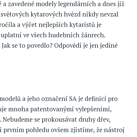
 a zavedené modely legendárních a dnes již
e světových kytarových hvězd nikdy nevzal
čila a výčet nejlepších kytaristů je
e uplatní ve všech hudebních žánrech.
i. Jak se to povedlo? Odpovědí je jen jediné
odelů a jeho označení SA je definicí pro
nuje mnoha patentovanými vylepšeními,
í. Nebudeme se prokousávat druhy dřev,
ři prvním pohledu ovšem zjistíme, že nástroj