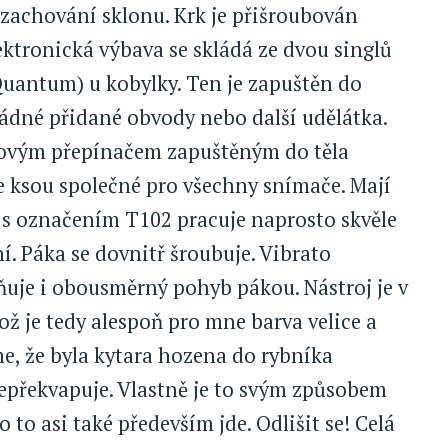
a zachování sklonu. Krk je přišroubován
ektronická výbava se skládá ze dvou singlů
uantum) u kobylky. Ten je zapuštěn do
né přidané obvody nebo další udělátka.
ohovým přepínačem zapuštěným do těla
e ksou společné pro všechny snímače. Mají
 s označením T102 pracuje naprosto skvěle
í. Páka se dovnitř šroubuje. Vibrato
uje i obousměrný pohyb pákou. Nástroj je v
ž je tedy alespoň pro mne barva velice a
me, že byla kytara hozena do rybníka
 nepřekvapuje. Vlastně je to svým způsobem
 to asi také především jde. Odlišit se! Celá