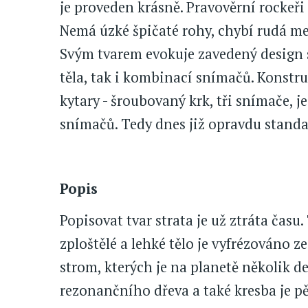
je proveden krásně. Pravověrní rockeři
Nemá úzké špičaté rohy, chybí rudá met
Svým tvarem evokuje zavedený design st
těla, tak i kombinací snímačů. Konstruk
kytary - šroubovaný krk, tři snímače,
snímačů. Tedy dnes již opravdu standa
Popis
Popisovat tvar strata je už ztráta času
zploštělé a lehké tělo je vyfrézováno 
strom, kterých je na planetě několik d
rezonančního dřeva a také kresba je 