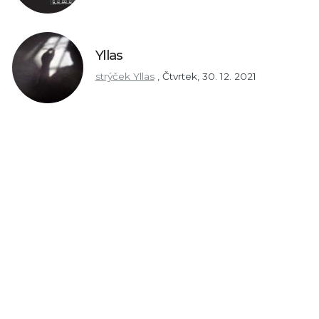
Yllas
strýček Yllas
,
Čtvrtek, 30. 12. 2021