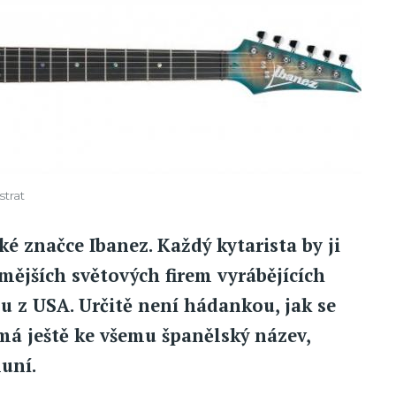
trat
é značce Ibanez. Každý kytarista by ji
ámějších světových firem vyrábějících
ou z USA. Určitě není hádankou, jak se
á ještě ke všemu španělský název,
uní.