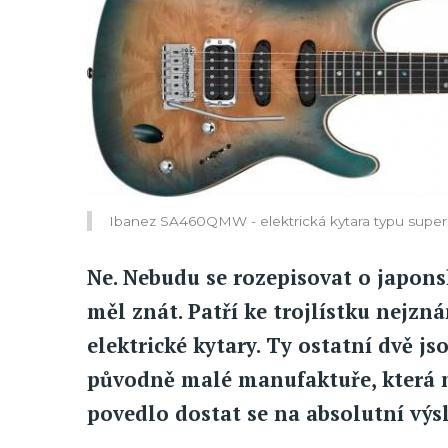
Ibanez SA460QMW - elektrická kytara typu supers
Ne. Nebudu se rozepisovat o japonsk
měl znát. Patří ke trojlístku nejzn
elektrické kytary. Ty ostatní dvě js
původně malé manufaktuře, která m
povedlo dostat se na absolutní výsl