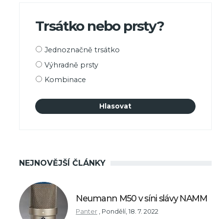
Trsátko nebo prsty?
Možnosti
Jednoznačně trsátko
výběru
Výhradně prsty
Kombinace
NEJNOVĚJŠÍ ČLÁNKY
Neumann M50 v síni slávy NAMM
Panter
,
Pondělí, 18. 7. 2022