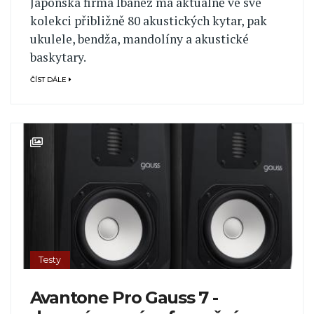
Japonská firma Ibanez má aktuálně ve své
kolekci přibližně 80 akustických kytar, pak
ukulele, bendža, mandolíny a akustické
baskytary.
ČÍST DÁLE
Testy
Avantone Pro Gauss 7 -