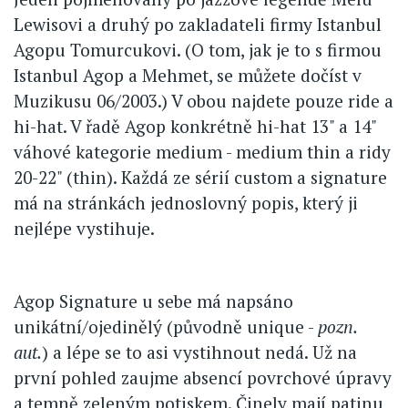
Lewisovi a druhý po zakladateli firmy Istanbul
Agopu Tomurcukovi. (O tom, jak je to s firmou
Istanbul Agop a Mehmet, se můžete dočíst v
Muzikusu 06/2003.) V obou najdete pouze ride a
hi-hat. V řadě Agop konkrétně hi-hat 13" a 14"
váhové kategorie medium - medium thin a ridy
20-22" (thin). Každá ze sérií custom a signature
má na stránkách jednoslovný popis, který ji
nejlépe vystihuje.
Agop Signature u sebe má napsáno
unikátní/ojedinělý (původně unique -
pozn.
aut.
) a lépe se to asi vystihnout nedá. Už na
první pohled zaujme absencí povrchové úpravy
a temně zeleným potiskem. Činely mají patinu