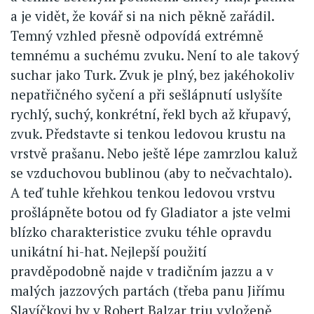
a je vidět, že kovář si na nich pěkně zařádil.
Temný vzhled přesně odpovídá extrémně
temnému a suchému zvuku. Není to ale takový
suchar jako Turk. Zvuk je plný, bez jakéhokoliv
nepatřičného syčení a při sešlápnutí uslyšíte
rychlý, suchý, konkrétní, řekl bych až křupavý,
zvuk. Představte si tenkou ledovou krustu na
vrstvě prašanu. Nebo ještě lépe zamrzlou kaluž
se vzduchovou bublinou (aby to nečvachtalo).
A teď tuhle křehkou tenkou ledovou vrstvu
prošlápněte botou od fy Gladiator a jste velmi
blízko charakteristice zvuku téhle opravdu
unikátní hi-hat. Nejlepší použití
pravděpodobně najde v tradičním jazzu a v
malých jazzových partách (třeba panu Jiřímu
Slavíčkovi by v Robert Balzar triu vyloženě