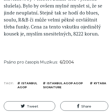
slušela). Bylo by ovšem mylné myslet si, že se
jinde neuplatní. Stejně tak se hodí do blues,
soulu, R&B či může velmi pěkně ozvláštnit
třeba funky. Cena za tento vskutku ojedinělý
kousek je, myslím snesitelných, 8222 korun.
Psáno pro časopis Muzikus
6/2004
TAGY
ISTANBUL
ISTANBUL AGOP AGOP
KYTARA
AGOP
SIGNATURE
Tweet
Share