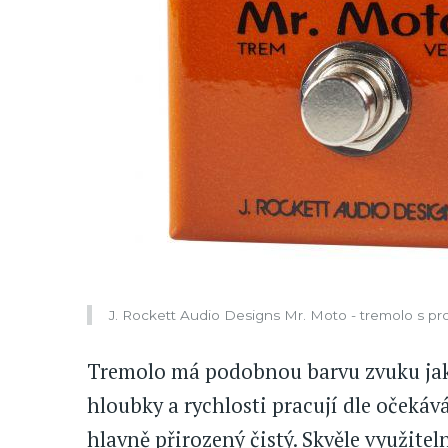
J. Rockett Audio Designs Mr. Moto - tremolo s p
Tremolo má podobnou barvu zvuku jak
hloubky a rychlosti pracují dle očekává
hlavně přirozený čistý. Skvěle využitel