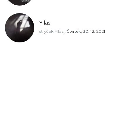
Yllas
strýček Yllas
,
Čtvrtek, 30. 12. 2021