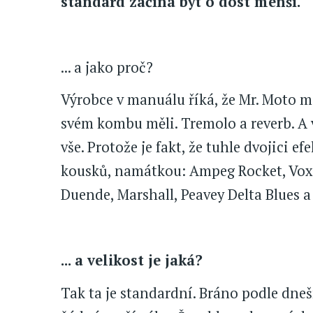
standard začíná být o dost menší.
... a jako proč?
Výrobce v manuálu říká, že Mr. Moto m
svém kombu měli. Tremolo a reverb. A 
vše. Protože je fakt, že tuhle dvojici 
kousků, namátkou: Ampeg Rocket, Vox 
Duende, Marshall, Peavey Delta Blues a
... a velikost je jaká?
Tak ta je standardní. Bráno podle dneš