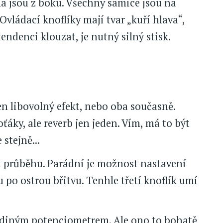
a jsou z boku. Všechny samice jsou na
 Ovládací knoflíky mají tvar „kuří hlava“,
endenci klouzat, je nutný silný stisk.
en libovolný efekt, nebo oba současně.
ťáky, ale reverb jen jeden. Vím, má to být
stejně...
t průběhu. Parádní je možnost nastavení
po ostrou břitvu. Tenhle třetí knoflík umí
 jediným potenciometrem. Ale ono to bohatě