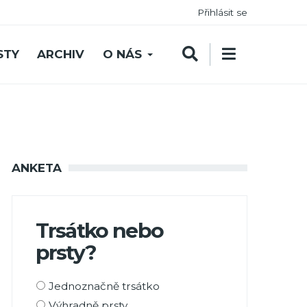
Přihlásit se
STY
ARCHIV
O NÁS
ANKETA
Trsátko nebo
prsty?
Možnosti
Jednoznačně trsátko
výběru
Výhradně prsty