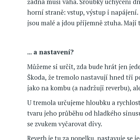
žádná muší váha. Šroubky uchycení dn
horní straně: vstup, výstup i napájení.
jsou malé a jdou příjemně ztuha. Mají t
... a nastavení?
Můžeme si určit, zda bude hrát jen jed
Škoda, že tremolo nastavují hned tři po
jako na kombu (a nadržuji reverbu), ale 
U tremola určujeme hloubku a rychlos
tvaru jeho průběhu od hladkého sinusu 
se zvukem vyčarovat divy.
Reverb je tu za popelku, nastavuje se