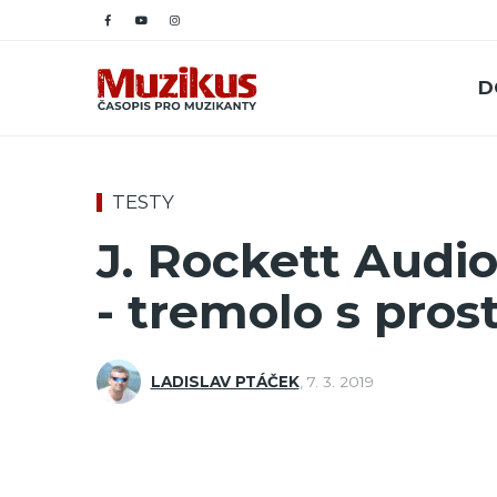
D
TESTY
J. Rockett Audi
- tremolo s pro
LADISLAV PTÁČEK
,
7. 3. 2019