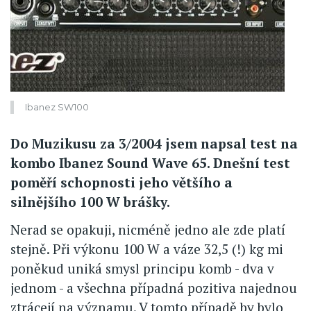
Ibanez SW100
Do Muzikusu za 3/2004 jsem napsal test na
kombo Ibanez Sound Wave 65. Dnešní test
poměří schopnosti jeho většího a
silnějšího 100 W brášky.
Nerad se opakuji, nicméně jedno ale zde platí
stejně. Při výkonu 100 W a váze 32,5 (!) kg mi
poněkud uniká smysl principu komb - dva v
jednom - a všechna případná pozitiva najednou
ztrácejí na významu. V tomto případě by bylo