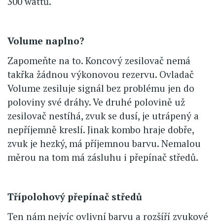
300 wattů.
Volume naplno?
Zapomeňte na to. Koncový zesilovač nemá
takřka žádnou výkonovou rezervu. Ovladač
Volume zesiluje signál bez problému jen do
poloviny své dráhy. Ve druhé polovině už
zesilovač nestíhá, zvuk se dusí, je utrápený a
nepříjemně kreslí. Jinak kombo hraje dobře,
zvuk je hezký, má příjemnou barvu. Nemalou
měrou na tom má zásluhu i přepínač středů.
Třípolohový přepínač středů
Ten nám nejvíc ovlivní barvu a rozšíří zvukové