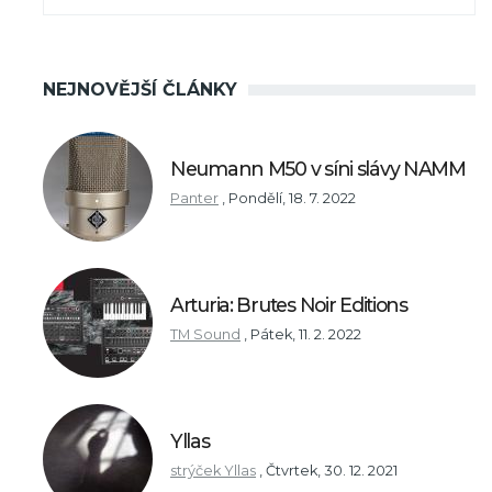
NEJNOVĚJŠÍ ČLÁNKY
Neumann M50 v síni slávy NAMM
Panter
,
Pondělí, 18. 7. 2022
Arturia: Brutes Noir Editions
TM Sound
,
Pátek, 11. 2. 2022
Yllas
strýček Yllas
,
Čtvrtek, 30. 12. 2021