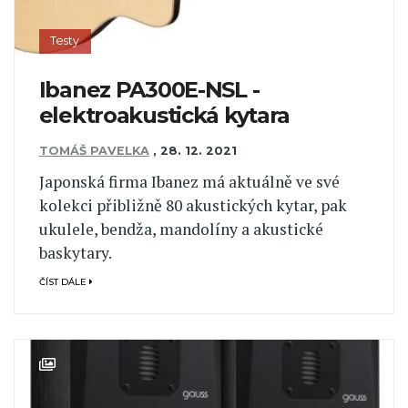
Testy
Ibanez PA300E-NSL -
elektroakustická kytara
TOMÁŠ PAVELKA
,
28. 12. 2021
Japonská firma Ibanez má aktuálně ve své
kolekci přibližně 80 akustických kytar, pak
ukulele, bendža, mandolíny a akustické
baskytary.
ČÍST DÁLE