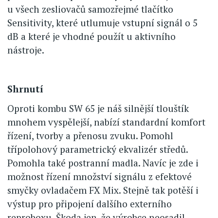
u všech zesliovačů samozřejmé tlačítko
Sensitivity, které utlumuje vstupní signál o 5
dB a které je vhodné použít u aktivního
nástroje.
Shrnutí
Oproti kombu SW 65 je náš silnější tlouštík
mnohem vyspělejší, nabízí standardní komfort
řízení, tvorby a přenosu zvuku. Pomohl
třípolohový parametrický ekvalizér středů.
Pomohla také postranní madla. Navíc je zde i
možnost řízení množství signálu z efektové
smyčky ovladačem FX Mix. Stejně tak potěší i
výstup pro připojení dalšího externího
reproboxu. Škoda jen, že výrobce neosadil