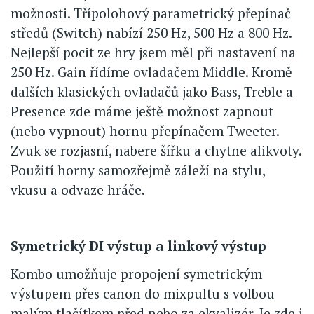
možnosti. Třípolohový parametrický přepínač
středů (Switch) nabízí 250 Hz, 500 Hz a 800 Hz.
Nejlepší pocit ze hry jsem měl při nastavení na
250 Hz. Gain řídíme ovladačem Middle. Kromě
dalších klasických ovladačů jako Bass, Treble a
Presence zde máme ještě možnost zapnout
(nebo vypnout) hornu přepínačem Tweeter.
Zvuk se rozjasní, nabere šířku a chytne alikvoty.
Použití horny samozřejmě záleží na stylu,
vkusu a odvaze hráče.
Symetrický DI výstup a linkový výstup
Kombo umožňuje propojení symetrickým
výstupem přes canon do mixpultu s volbou
malým tlačítkem před nebo za ekvalizér. Je zde i