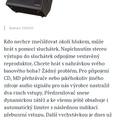
Ibanez SW100
Kdo nechce znečišťovat okolí hlukem, může
hrát s pomocí sluchátek. Napíchnutím stereo
výstupu do sluchátek odpojíme vestavěný
reproduktor. Chcete hrát s nahrávkou svého
basového boha? Žádný problém. Pro připojení
CD, MD přehrávače nebo jakéhokoliv jiného
zdroje audio signálu pro nás výrobce nastražil
dva cinch vstupy. Předzesilovač snese
dynamickou zátěž a ke všemu ještě obsahuje i
automatický limiter s následnou indikací
přebuzení vstupu. Další vychytávkou je dnes už