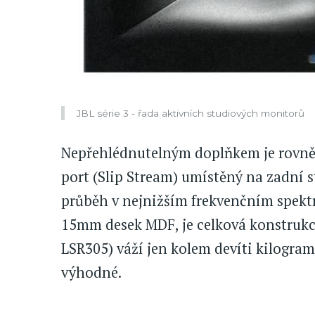
JBL série 3 - řada aktivních studiových monitorů
Nepřehlédnutelným doplňkem je rovně
port (Slip Stream) umístěný na zadní 
průběh v nejnižším frekvenčním spektr
15mm desek MDF, je celková konstrukc
LSR305) váží jen kolem devíti kilogram
výhodné.