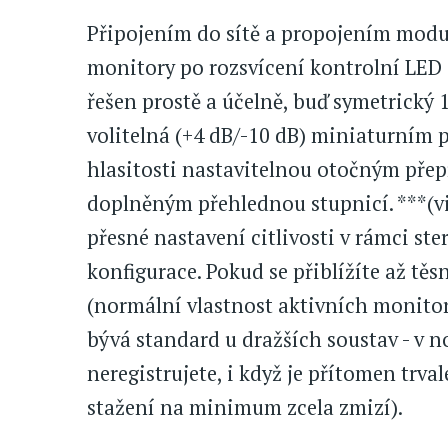
Připojením do sítě a propojením mod
monitory po rozsvícení kontrolní LED 
řešen prostě a účelně, buď symetrický 1
volitelná (+4 dB/-10 dB) miniaturním
hlasitosti nastavitelnou otočným pře
doplněným přehlednou stupnicí. ***(vi
přesné nastavení citlivosti v rámci s
konfigurace. Pokud se přiblížíte až těs
(normální vlastnost aktivních monitorů
bývá standard u dražších soustav - v n
neregistrujete, i když je přítomen trva
stažení na minimum zcela zmizí).