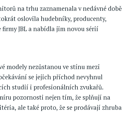
nitorů na trhu zaznamenala v nedávné době
tokrát oslovila hudebníky, producenty,
e firmy JBL a nabídla jim novou sérií
nové modely nezůstanou ve stínu mezi
očekávání se jejich příchod nevyhnul
h studií i profesionálních zvukařů.
íru pozornosti nejen tím, že splňují na
ria, ale také proto, že se prodávají zhruba