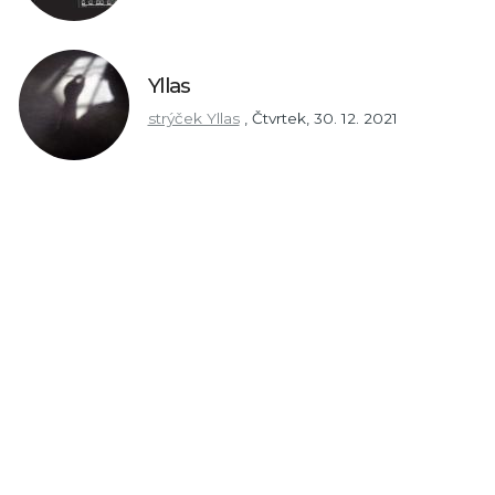
Yllas
strýček Yllas
,
Čtvrtek, 30. 12. 2021