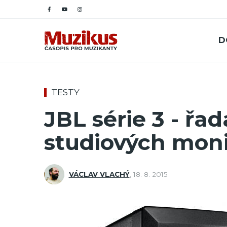
D
TESTY
JBL série 3 - řa
studiových mon
VÁCLAV VLACHÝ
,
18. 8. 2015