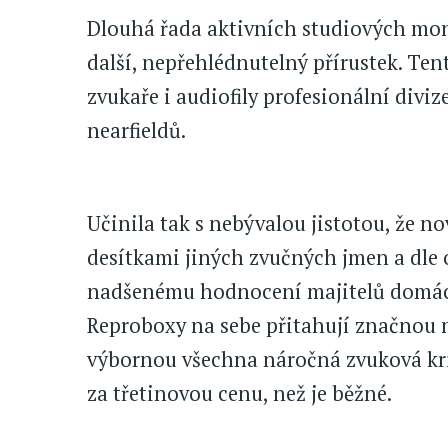
Dlouhá řada aktivních studiových mo
další, nepřehlédnutelný přírustek. Ten
zvukaře i audiofily profesionální diviz
nearfieldů.
Učinila tak s nebývalou jistotou, že 
desítkami jiných zvučných jmen a dle 
nadšenému hodnocení majitelů domácíc
Reproboxy na sebe přitahují značnou m
výbornou všechna náročná zvuková krité
za třetinovou cenu, než je běžné.