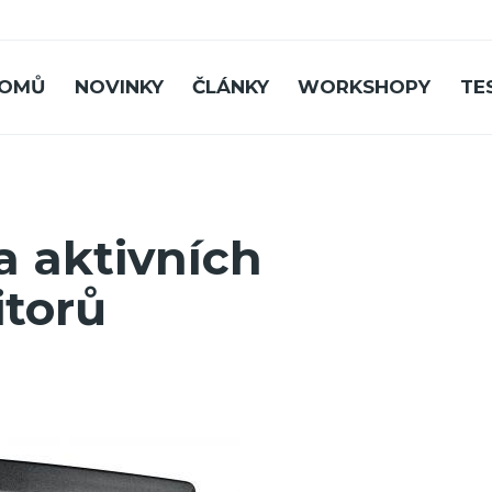
OMŮ
NOVINKY
ČLÁNKY
WORKSHOPY
TE
da aktivních
itorů