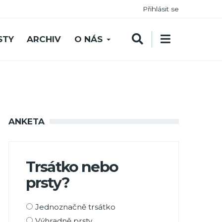
Přihlásit se
STY
ARCHIV
O NÁS
ANKETA
Trsátko nebo
prsty?
Možnosti
Jednoznačně trsátko
výběru
Výhradně prsty