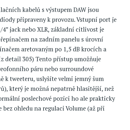
ulačních kabelů s výstupem DAW jsou
diody připraveny k provozu. Vstupní port je
/4” jack nebo XLR, základní citlivost je
 přepínačem na zadním panelu s úrovní
pínačem aretovaným po 1,5 dB krocích a
z detail 305) Tento přístup umožňuje
tereofonního páru nebo surroundové
ně k tweeteru, uslyšíte velmi jemný šum
), který je možná nepatrně hlasitější, než
ormální poslechové pozici ho ale prakticky
le bez ohledu na regulaci Volume (až při