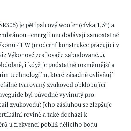
R305) je pětipalcový woofer (cívka 1,5”) a
embránou - energii mu dodávají samostatné
výkonu 41 W (moderní konstrukce pracující v
iz Výkonové zesilovače zabudované...).
obdobně, i když je podstatně rozměrnější a
ním technologiím, které zásadně ovlivňují
eciálně tvarovaný zvukovod obklopující
aveguide byl původně vyvinutý pro
ail zvukovodu) Jeho zásluhou se zlepšuje
ertikální rovině a také dochází k
rů u frekvencí poblíž dělicího bodu