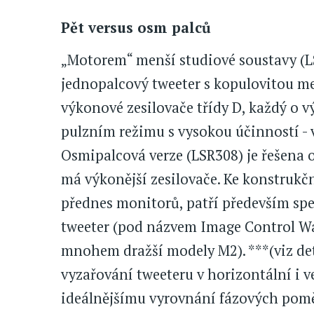
Pět versus osm palců
„Motorem“ menší studiové soustavy (LS
jednopalcový tweeter s kopulovitou m
výkonové zesilovače třídy D, každý o 
pulzním režimu s vysokou účinností - v
Osmipalcová verze (LSR308) je řešena 
má výkonější zesilovače. Ke konstrukč
přednes monitorů, patří především sp
tweeter (pod názvem Image Control W
mnohem dražší modely M2). ***(viz det
vyzařování tweeteru v horizontální i v
ideálnějšímu vyrovnání fázových pomě