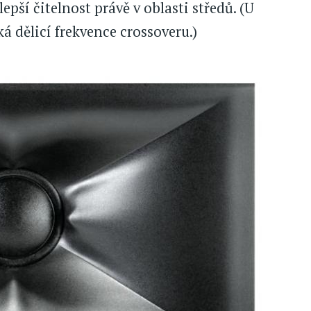
pší čitelnost právě v oblasti středů. (U
á dělicí frekvence crossoveru.)