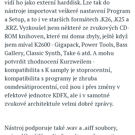
vidí ho jako externí harddisk. Lze tak do
nástroje importovat veškeré nastavení Program
a Setup, a to i ve starších formátech .K26, .K25 a
.KRZ. Vyzkoušel jsem některé ze zvukových CD-
ROM knihoven, které mi doma zbyly, ještě když
jsem míval K2600 - Gigapack, Power Tools, Bass
Gallery, Classic Synth, Take 6 atd. A mohu
potvrdit zhodnocení Kurzweilem -
kompatibilita s K samply je stoprocentní,
kompatibilita s programy je zhruba
osmdesátiprocentní, což jsou i přes změny v
efektové jednotce KDFX, ale i v samotné
zvukové architektuře velmi dobré zprávy.
Nástroj podporuje také .wav a .aiff soubory,