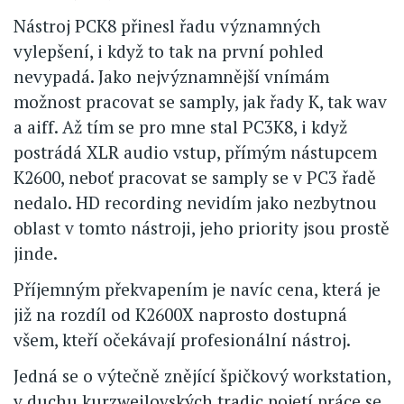
Nástroj PCK8 přinesl řadu významných
vylepšení, i když to tak na první pohled
nevypadá. Jako nejvýznamnější vnímám
možnost pracovat se samply, jak řady K, tak wav
a aiff. Až tím se pro mne stal PC3K8, i když
postrádá XLR audio vstup, přímým nástupcem
K2600, neboť pracovat se samply se v PC3 řadě
nedalo. HD recording nevidím jako nezbytnou
oblast v tomto nástroji, jeho priority jsou prostě
jinde.
Příjemným překvapením je navíc cena, která je
již na rozdíl od K2600X naprosto dostupná
všem, kteří očekávají profesionální nástroj.
Jedná se o výtečně znějící špičkový workstation,
v duchu kurzweilovských tradic pojetí práce se