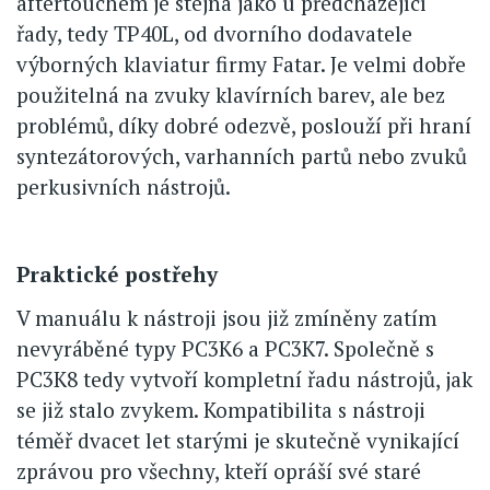
aftertouchem je stejná jako u předcházející
řady, tedy TP40L, od dvorního dodavatele
výborných klaviatur firmy Fatar. Je velmi dobře
použitelná na zvuky klavírních barev, ale bez
problémů, díky dobré odezvě, poslouží při hraní
syntezátorových, varhanních partů nebo zvuků
perkusivních nástrojů.
Praktické postřehy
V manuálu k nástroji jsou již zmíněny zatím
nevyráběné typy PC3K6 a PC3K7. Společně s
PC3K8 tedy vytvoří kompletní řadu nástrojů, jak
se již stalo zvykem. Kompatibilita s nástroji
téměř dvacet let starými je skutečně vynikající
zprávou pro všechny, kteří opráší své staré