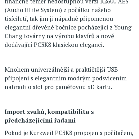
finančně téměř nedostupnou verzi K2600 AES
(Audio Ellite System) z počátku našeho
tisíciletí, tak jim ji nápadně připomenou
elegantní dřevěné bočnice pocházející z Young
Chang továrny na výrobu klavírů a nově
dodávající PC3K8 klasickou eleganci.
Mnohem univerzálnější a praktičtější USB
připojení s elegantním modrým podsvícením
nahradilo slot pro paměťovou xD kartu.
Import zvuků, kompatibilita s
předcházejícími řadami
Pokud je Kurzweil PC3K8 propojen s počítačem,