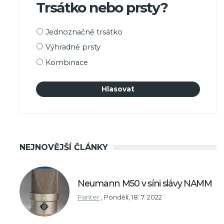
Trsátko nebo prsty?
Možnosti
Jednoznačně trsátko
výběru
Výhradně prsty
Kombinace
NEJNOVĚJŠÍ ČLÁNKY
Neumann M50 v síni slávy NAMM
Panter
,
Pondělí, 18. 7. 2022