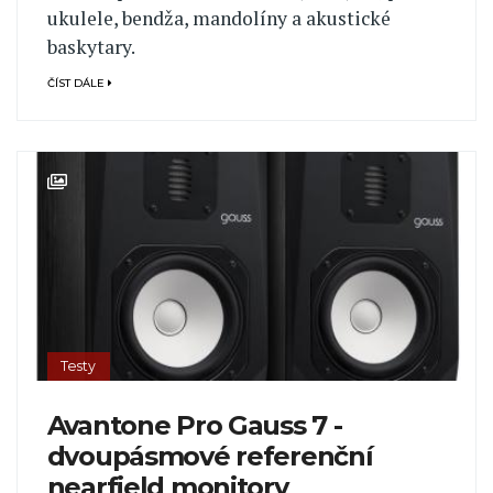
ukulele, bendža, mandolíny a akustické
baskytary.
ČÍST DÁLE
Testy
Avantone Pro Gauss 7 -
dvoupásmové referenční
nearfield monitory