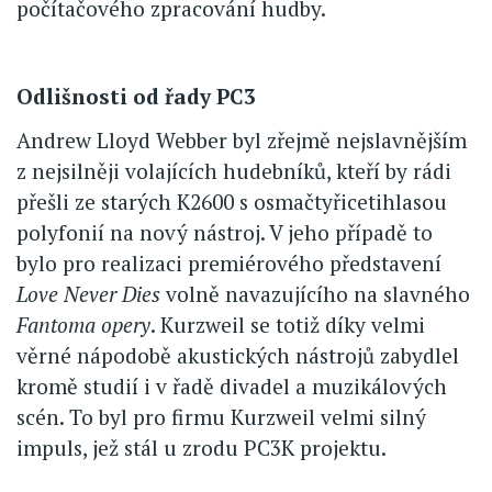
počítačového zpracování hudby.
Odlišnosti od řady PC3
Andrew Lloyd Webber byl zřejmě nejslavnějším
z nejsilněji volajících hudebníků, kteří by rádi
přešli ze starých K2600 s osmačtyřicetihlasou
polyfonií na nový nástroj. V jeho případě to
bylo pro realizaci premiérového představení
Love Never Dies
volně navazujícího na slavného
Fantoma opery
. Kurzweil se totiž díky velmi
věrné nápodobě akustických nástrojů zabydlel
kromě studií i v řadě divadel a muzikálových
scén. To byl pro firmu Kurzweil velmi silný
impuls, jež stál u zrodu PC3K projektu.