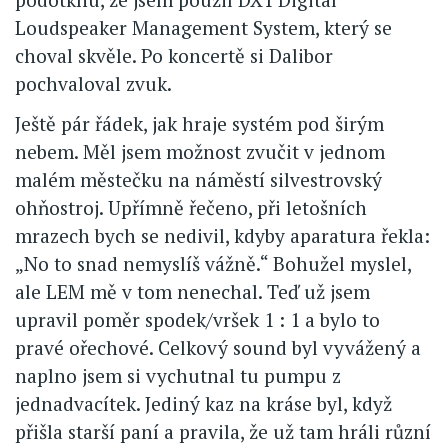
Loudspeaker Management System, který se
choval skvěle. Po koncertě si Dalibor
pochvaloval zvuk.
Ještě pár řádek, jak hraje systém pod širým
nebem. Měl jsem možnost zvučit v jednom
malém městečku na náměstí silvestrovský
ohňostroj. Upřímně řečeno, při letošních
mrazech bych se nedivil, kdyby aparatura řekla:
„No to snad nemyslíš vážně.“ Bohužel myslel,
ale LEM mě v tom nenechal. Teď už jsem
upravil poměr spodek/vršek 1 : 1 a bylo to
pravé ořechové. Celkový sound byl vyvážený a
naplno jsem si vychutnal tu pumpu z
jednadvacítek. Jediný kaz na kráse byl, když
přišla starší paní a pravila, že už tam hráli různí