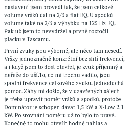
nastavení jsem provedl tak, že jsem celkové
volume vršků dal na 2/3 a flat EQ. U spodků
volume také na 2/3 a výhybku na 125 Hz EQ.
Pak už jsem to nevydržel a prvně roztočil
placku v Tascamu.
První zvuky jsou výborné, ale něco tam nesedí.
Vršky jednoznačně konkrétní bez slití frekvencí,
a i když jsem to dost otevřel, je zvuk příjemný a
neřeže do uší.To, co mi trochu vadilo, jsou
spodní frekvence celkového zvuku. Jednoduchá
pomoc. Záhy mi došlo, že v uzavřených sálech
je třeba upravit poměr vršků a spodků, protože
Dominátor je schopen dávat 1,5 kW a X-Low 2,1
kW. Po srovnání poměru už to bylo to pravé.
Konečně to mohu otevřít hodně nahlas a