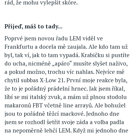
rád, že mohu vylepšit skóre.
Přijeď, máš to tady...
Poprvé jsem novou řadu LEM viděl ve
Frankfurtu a docela mě zaujala. Ale kdo tam už
byl, tak ví, jak to tam vypadá. Krabičku si pustíte
do ucha, nicméně „apáro“ musíte slyšet naživo,
a pokud možno, trochu víc nahlas. Nejvíce mě
chytil subbas X-Low 21. První moje reakce byla,
že to je pořádný prádelní hrnec. Jak jsem říkal,
líbí se mi italský zvuk, a mám už plnou stodolu
makaronů FBT včetně line arrayů. Ale bohužel
jsou to pořádně těžcí mackové. Jednoho dne
jsem se rozhodl šetřit svoje záda a volba padla
na nepoměrně lehčí LEM. Když mi jednoho dne