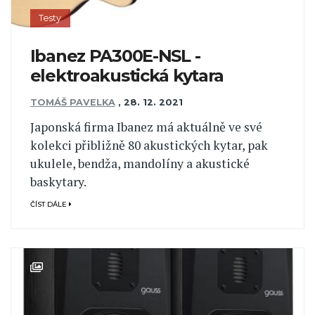
Testy
Ibanez PA300E-NSL -
elektroakustická kytara
TOMÁŠ PAVELKA
,
28. 12. 2021
Japonská firma Ibanez má aktuálně ve své
kolekci přibližně 80 akustických kytar, pak
ukulele, bendža, mandolíny a akustické
baskytary.
ČÍST DÁLE