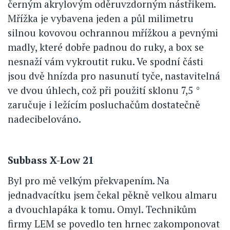
černým akrylovým oděruvzdorným nástřikem.
Mřížka je vybavena jeden a půl milimetru
silnou kovovou ochrannou mřížkou a pevnými
madly, které dobře padnou do ruky, a box se
nesnaží vám vykroutit ruku. Ve spodní části
jsou dvě hnízda pro nasunutí tyče, nastavitelná
ve dvou úhlech, což při použití sklonu 7,5 °
zaručuje i ležícím posluchačům dostatečně
nadecibelováno.
Subbass X-Low 21
Byl pro mě velkým překvapením. Na
jednadvacítku jsem čekal pěkně velkou almaru
a dvouchlapáka k tomu. Omyl. Technikům
firmy LEM se povedlo ten hrnec zakomponovat