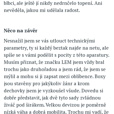
blbci, ale ještě jí nikdy nedrnčelo topení. Ani
nevěděla, jakou mi udělala radost.
Něco na závěr
Nesnažil jsem se vás utlouct technickými
parametry, ty si každý beztak najde na netu, ale
spíše se s vámi podělit s pocity z této aparatury.
Musím přiznat, že značku LEM jsem vždy bral
trochu jako druhořadou a jsem rád, že jsem se
mýlil a mohu si ji zapsat mezi oblíbence. Boxy
jsou stavěny pro jakýkoliv žánr a krom
dechovky jsem je vyzkoušel všude. Dovedu si
dobře představit, jak dvě tyto sady zvládnou
živáč pod širákem. Velkou devizou je poměrně
nízká váha a dobrá mobilita. Trochu mi vadí, že