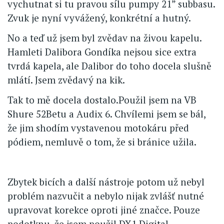
vychutnat si tu pravou sílu pumpy 21” subbasu.
Zvuk je nyní vyvážený, konkrétní a hutný.
No a teď už jsem byl zvědav na živou kapelu.
Hamleti Dalibora Gondíka nejsou sice extra
tvrdá kapela, ale Dalibor do toho docela slušně
mlátí. Jsem zvědavý na kik.
Tak to mě docela dostalo.Použil jsem na VB
Shure 52Betu a Audix 6. Chvílemi jsem se bál,
že jim shodím vystavenou motokáru před
pódiem, nemluvě o tom, že si bránice užila.
Zbytek bicích a další nástroje potom už nebyl
problém nazvučit a nebylo nijak zvlášť nutné
upravovat korekce oproti jiné značce. Pouze
podotknu, že jsem použil DX1 Digital