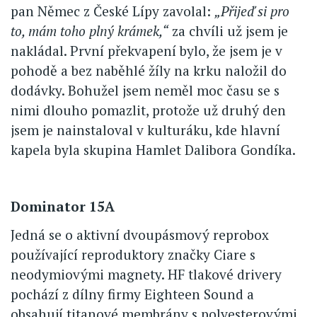
pan Němec z České Lípy zavolal:
„Přijeď si pro
to, mám toho plný krámek,“
za chvíli už jsem je
nakládal. První překvapení bylo, že jsem je v
pohodě a bez naběhlé žíly na krku naložil do
dodávky. Bohužel jsem neměl moc času se s
nimi dlouho pomazlit, protože už druhý den
jsem je nainstaloval v kulturáku, kde hlavní
kapela byla skupina Hamlet Dalibora Gondíka.
Dominator 15A
Jedná se o aktivní dvoupásmový reprobox
používající reproduktory značky Ciare s
neodymiovými magnety. HF tlakové drivery
pochází z dílny firmy Eighteen Sound a
obsahují titanové membrány s polyesterovými