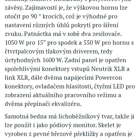
závěsy. Zajímavostí je, že výškovou hornu lze
otočit po 90 ° krocích, což je výhodné pro
nastavení různých úhlů pokrytí pro šíření
zvuku. Patnáctka má v sobě dva zesilovače.
1050 W pro 15” pro spodek a 550 W pro hornu s
čtvrtpalcovým tlakovým driverem, tedy
úctyhodných 1600 W. Zadní panel je opatřen
spolehlivými konektory vstupů Neutrik XLR a
link XLR, dále dvěma napájecími Powercon
konektory, ovladačem hlasitosti, čtyřmi LED pro
zobrazení aktuálního pracovního režimu a
dvěma přepínači ekvalizéru.
Samotná bedna má lichoběžníkový tvar, takže ji
lze použít i jako pódiový monitor. Skelet je
vyroben z pevné březové překližky a opatřen je