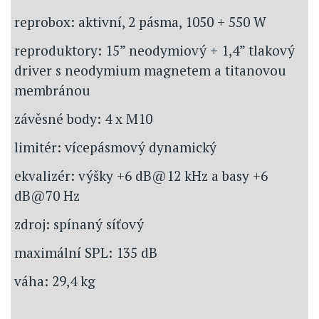
reprobox: aktivní, 2 pásma, 1050 + 550 W
reproduktory: 15” neodymiový + 1,4” tlakový
driver s neodymium magnetem a titanovou
membránou
závěsné body: 4 x M10
limitér: vícepásmový dynamický
ekvalizér: výšky +6 dB@12 kHz a basy +6
dB@70 Hz
zdroj: spínaný síťový
maximální SPL: 135 dB
váha: 29,4 kg