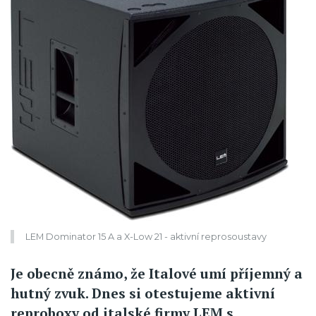
LEM Dominator 15 A a X-Low 21 - aktivní reprosoustavy
Je obecně známo, že Italové umí příjemný a
hutný zvuk. Dnes si otestujeme aktivní
reproboxy od italské firmy LEM s