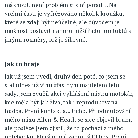
máknout, není problém si s ní poradit. Na
vrchní časti je vyfrézováno několik kroužků,
které se zdají být neúčelné, ale důvodem je
možnost postavit nahoru nižší řadu produktů s
jinými rozměry, což je šikovné.
Jak to hraje
Jak už jsem uvedl, druhý den poté, co jsem se
stal (dnes už vím) šťastným majitelem této
sady, jsem zvučil akci vyhlášení mistrů motokár,
kde měla být jak živá, tak i reprodukovaná
hudba. První kontakt a... ticho. Při odmutování
mého mixu Allen & Heath se sice objevil brum,
ale posléze jsem zjistil, že to pochází z mého
notebooku, který nemá zapnutý DI box. První