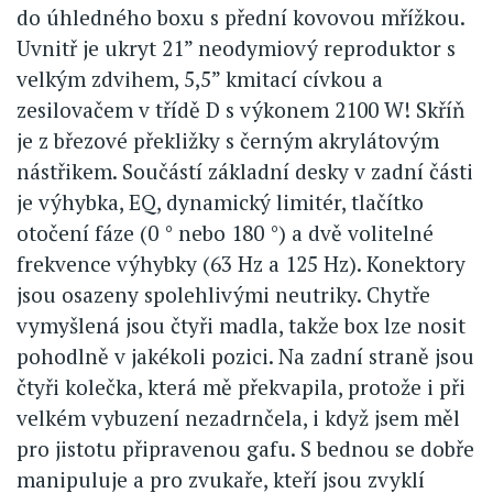
do úhledného boxu s přední kovovou mřížkou.
Uvnitř je ukryt 21” neodymiový reproduktor s
velkým zdvihem, 5,5” kmitací cívkou a
zesilovačem v třídě D s výkonem 2100 W! Skříň
je z březové překližky s černým akrylátovým
nástřikem. Součástí základní desky v zadní části
je výhybka, EQ, dynamický limitér, tlačítko
otočení fáze (0 ° nebo 180 °) a dvě volitelné
frekvence výhybky (63 Hz a 125 Hz). Konektory
jsou osazeny spolehlivými neutriky. Chytře
vymyšlená jsou čtyři madla, takže box lze nosit
pohodlně v jakékoli pozici. Na zadní straně jsou
čtyři kolečka, která mě překvapila, protože i při
velkém vybuzení nezadrnčela, i když jsem měl
pro jistotu připravenou gafu. S bednou se dobře
manipuluje a pro zvukaře, kteří jsou zvyklí