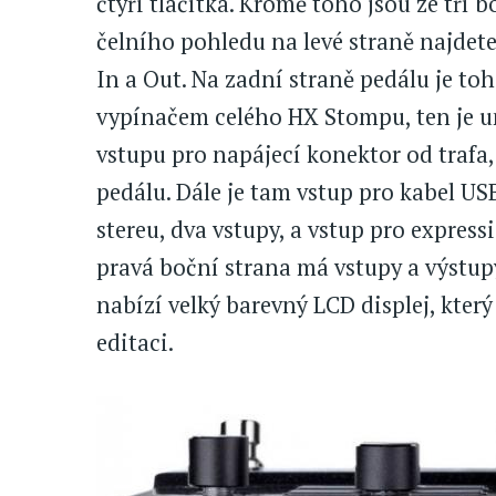
čtyři tlačítka. Kromě toho jsou ze tří 
čelního pohledu na levé straně najdete
In a Out. Na zadní straně pedálu je to
vypínačem celého HX Stompu, ten je um
vstupu pro napájecí konektor od trafa,
pedálu. Dále je tam vstup pro kabel US
stereu, dva vstupy, a vstup pro express
pravá boční strana má vstupy a výstup
nabízí velký barevný LCD displej, který
editaci.