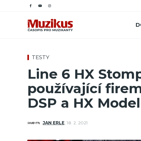
D
TESTY
Line 6 HX Stomp
používající fire
DSP a HX Model
JAN ERLE
,
18. 2. 2021