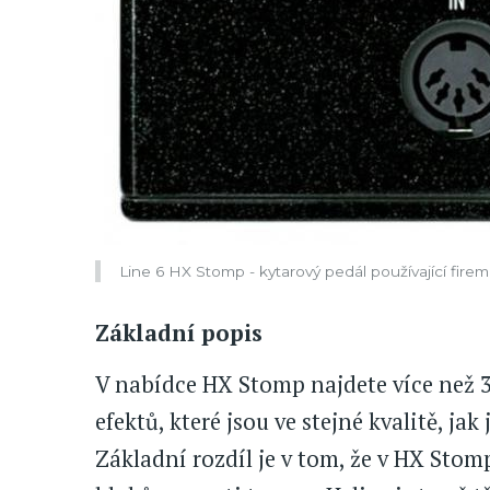
Line 6 HX Stomp - kytarový pedál používající fir
Základní popis
V nabídce HX Stomp najdete více než 
efektů, které jsou ve stejné kvalitě, jak
Základní rozdíl je v tom, že v HX Sto