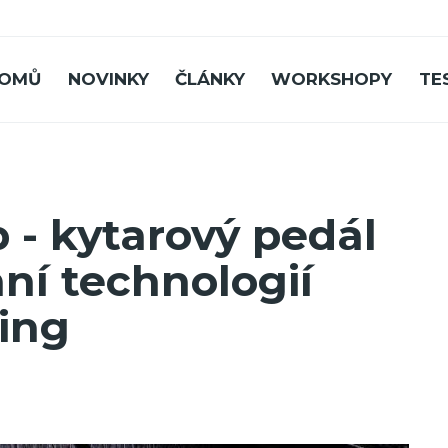
OMŮ
NOVINKY
ČLÁNKY
WORKSHOPY
TE
 - kytarový pedál
mní technologií
ing