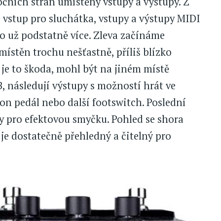
bočních stran umístěny vstupy a výstupy. Z
 vstup pro sluchátka, vstupy a výstupy MIDI
ho už podstatně více. Zleva začínáme
ístěn trochu nešťastně, příliš blízko
 je to škoda, mohl být na jiném místě
B, následují výstupy s možností hrát ve
ion pedál nebo další footswitch. Poslední
y pro efektovou smyčku. Pohled se shora
 je dostatečně přehledný a čitelný pro