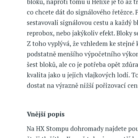
bloků, naproti tomu u Helixe je to až t
co chcete dát do signálového řetězce. Pr
sestavovali signálovou cestu a každý b
reprobox, nebo jakýkoliv efekt. Bloky se
Z toho vyplývá, že vzhledem ke stejné k
podstatně menšího výpočetního výkon
šest bloků, ale co je potřeba opět zdůr
kvalita jako u jejich vlajkových lodí. T
dostat na výrazně nižší pořizovací cen
Vnější popis
Na HX Stompu dohromady najdete pouze