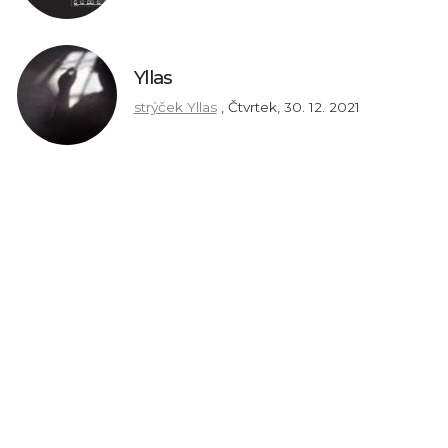
Yllas
strýček Yllas
,
Čtvrtek, 30. 12. 2021