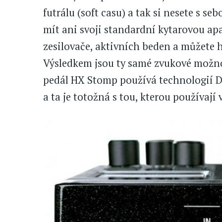
futrálu (soft casu) a tak si nesete s s
mít ani svoji standardní kytarovou apa
zesilovače, aktivních beden a můžete h
Výsledkem jsou ty samé zvukové možnost
pedál HX Stomp používá technologií D
a ta je totožná s tou, kterou používají 