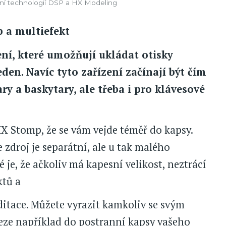
emní technologií DSP a HX Modeling
p a multiefekt
zení, které umožňují ukládat otisky
den. Navíc tyto zařízení začínají být čím
ry a baskytary, ale třeba i pro klávesové
HX Stomp, že se vám vejde téměř do kapsy.
zdroj je separátní, ale u tak malého
é je, že ačkoliv má kapesní velikost, neztrácí
ktů a
ditace. Můžete vyrazit kamkoliv se svým
eze například do postranní kapsy vašeho