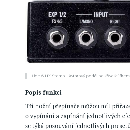
Line 6 HX Stomp - kytarový pedál používající fir
Popis funkcí
Tři nožní přepínače můžou mít přiřazen
o vypínání a zapínání jednotlivých efe
se týká posouvání jednotlivých presetů