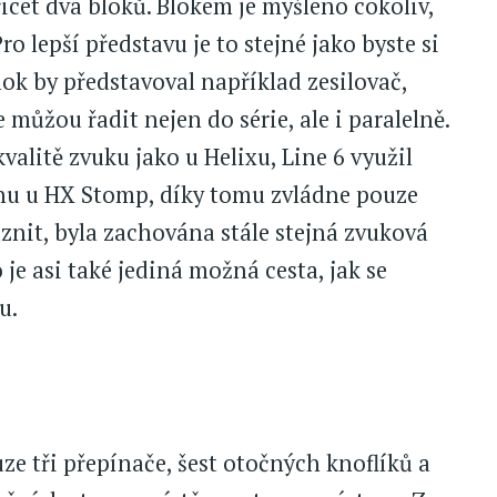
řicet dva bloků. Blokem je myšleno cokoliv,
o lepší představu je to stejné jako byste si
lok by představoval například zesilovač,
 můžou řadit nejen do série, ale i paralelně.
valitě zvuku jako u Helixu, Line 6 využil
u u HX Stomp, díky tomu zvládne pouze
aznit, byla zachována stále stejná zvuková
o je asi také jediná možná cesta, jak se
u.
 tři přepínače, šest otočných knoflíků a