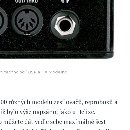
emní technologií DSP a HX Modeling
300 různých modelu zesilovačů, reproboxů a
 již bylo výše napsáno, jako u Helixe.
mp můžete dát vedle sebe maximálně šest