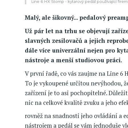
Line 6 HX Stomp - kytarový pedál používající fir
Malý, ale šikovný... pedalový pream
Už pár let na trhu se objevují zaří
slavných zesilovačů a jejich reprobe
dále více univerzální nejen pro kyta
nástroje a menší studiovou práci.
V první řadě, co vás zaujme na Line 6 
To je vykoupené určitou nevýhodou, že 
zařízení je to asi pochopitelné. Důležit
nic na celkové kvalitě zvuku a jeho efe
rovněž na snadnosti jeho ovládání a e
nástrojem a pedál se vám jednoduše vl