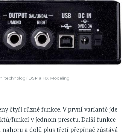
emní technologií DSP a HX Modeling
y čtyři různé funkce. V první variantě jde
ktů/funkcí v jednom presetu. Další funkce
 nahoru a dolů plus třetí přepínač zůstává