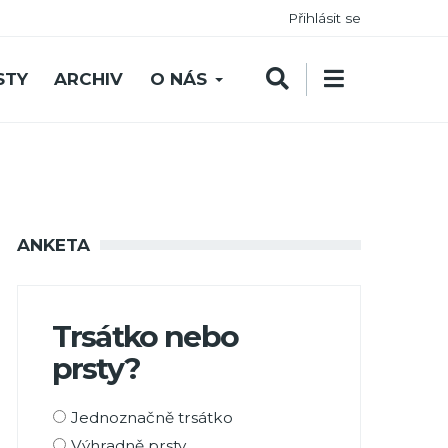
Přihlásit se
STY
ARCHIV
O NÁS
ANKETA
Trsátko nebo
prsty?
Možnosti
Jednoznačně trsátko
výběru
Výhradně prsty