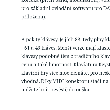
pro základní ovládání softwaru pro DA
přiložena).
A pak ty klávesy. Je jich 88, tedy plný 
- 61 a 49 kláves. Menší verze mají klas
klávesy podobné těm z tradičního klaví
cenu a také hmotnost. Klaviatura Keyst
klavírní hry sice moc nemáte, pro neš
vhodná. Díky MIDI konektoru stačí na 
můžete hrát nevěstě do ouška.