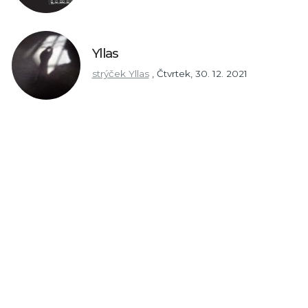
Yllas
strýček Yllas
,
Čtvrtek, 30. 12. 2021