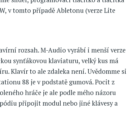
W, v tomto případě Abletonu (verze Lite
klavírní rozsah. M-Audio vyrábí i menší verze
ickou synťákovou klaviaturu, velký kus má
ru. Klavír to ale zdaleka není. Uvědomme si
ationu 88 je v podstatě gumová. Pocit z
koleného hráče je ale podle mého názoru
pódiu připojit modul nebo jiné klávesy a