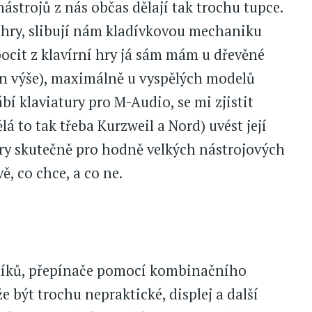
ástrojů z nás občas dělají tak trochu tupce.
ní hry, slibují nám kladívkovou mechaniku
 pocit z klavírní hry já sám mám u dřevěné
orun výše), maximálně u vyspělých modelů
bí klaviatury pro M-Audio, se mi zjistit
lá to tak třeba Kurzweil a Nord) uvést její
ury skutečně pro hodně velkých nástrojových
ě, co chce, a co ne.
dlíků, přepínače pomocí kombinačního
že být trochu nepraktické, displej a další