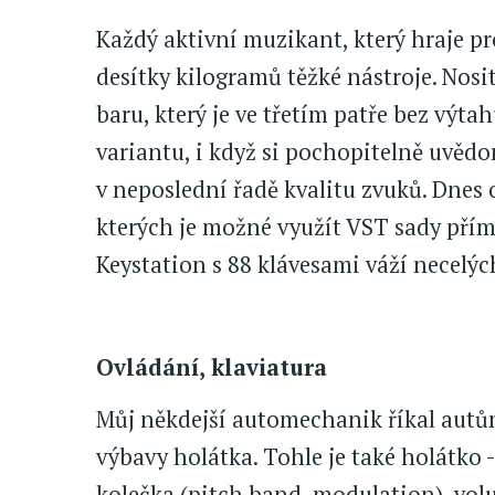
Každý aktivní muzikant, který hraje pr
desítky kilogramů těžké nástroje. Nosit
baru, který je ve třetím patře bez výtah
variantu, i když si pochopitelně uvědom
v neposlední řadě kvalitu zvuků. Dnes 
kterých je možné využít VST sady přím
Keystation s 88 klávesami váží necelý
Ovládání, klaviatura
Můj někdejší automechanik říkal autům
výbavy holátka. Tohle je také holátko -
kolečka (pitch band, modulation), volu