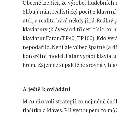
Obecně lze říci, že výrobci hudebních n
Slibují nám realistický pocit z klavír
atd., a realita bývá někdy jiná. Reálný
klaviatury (klávesy od třiceti tisíc k
klaviatur Fatar (TP40, TP100). Kdo vyrá
nepodařilo. Není ale vůbec špatné (a dě
konkrétní model. Fatar vyrábí klaviat
firem. Zájemce si pak lépe srovná v hlav
A ještě k ovládání
M-Audio volí strategii co nejméně ču
tlačítka a kláves. Při vystoupení to mů