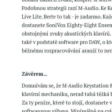
Podobnou strategii razí M-Audio. Ke 
Live Lite. Berte to tak - je zadarmo. 
dostanete SoniVox Eighty-Eight Ensemb
obstojnými zvuky akustických klavírů.
také v podstatě software pro DAW, o kt
běžnému rozpracovávání aranží to nen
Závěrem...
Domnívám se, že M-Audio Keystation 8
klavírní mechaniku, nerad tahá těžká 
Za ty peníze, které to stojí, dostanete
softwarovou výbavu. Minimálně na cvič