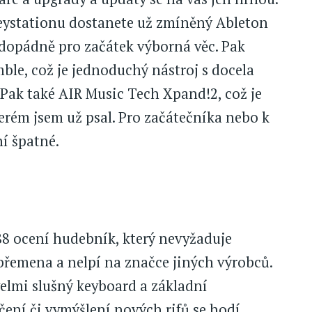
Keystationu dostanete už zmíněný Ableton
Každopádně pro začátek výborná věc. Pak
le, což je jednoduchý nástroj s docela
 Pak také AIR Music Tech Xpand!2, což je
erém jsem už psal. Pro začátečníka nebo k
í špatné.
8 ocení hudebník, který nevyžaduje
břemena a nelpí na značce jiných výrobců.
 velmi slušný keyboard a základní
ení či vymýšlení nových rifů se hodí.