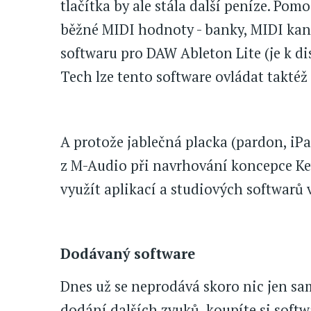
tlačítka by ale stála další peníze. Po
běžné MIDI hodnoty - banky, MIDI kaná
softwaru pro DAW Ableton Lite (je k d
Tech lze tento software ovládat taktéž 
A protože jablečná placka (pardon, iPa
z M-Audio při navrhování koncepce Ke
využít aplikací a studiových softwarů v 
Dodávaný software
Dnes už se neprodává skoro nic jen sam
dodání dalších zvuků, koupíte si softw