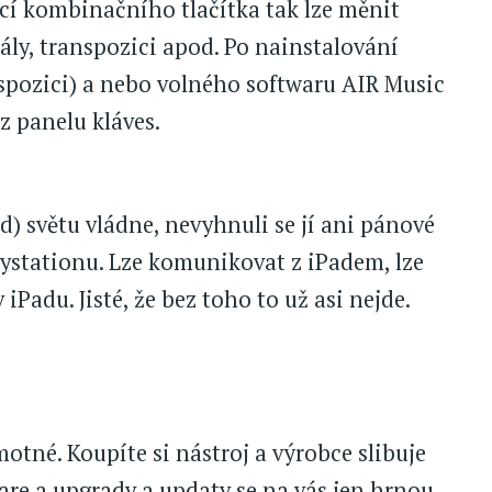
mocí kombinačního tlačítka tak lze měnit
ly, transpozici apod. Po nainstalování
ispozici) a nebo volného softwaru AIR Music
z panelu kláves.
d) světu vládne, nevyhnuli se jí ani pánové
ystationu. Lze komunikovat z iPadem, lze
iPadu. Jisté, že bez toho to už asi nejde.
otné. Koupíte si nástroj a výrobce slibuje
are a upgrady a updaty se na vás jen hrnou.