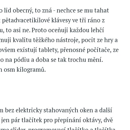
o lid obecný, to zná - nechce se mu tahat
 pětadvacetikilové klávesy ve tři ráno z
u, to asi ne. Proto oceňuji každou lehčí
uji kvalitu těžkého nástroje, pocit ze hry a
ovšem existují tablety, přenosné počítače, ze
o na pódiu a doba se tak trochu mění.
ch osm kilogramů.
 bez elektricky stahovaných oken a další
 jen pár tlačítek pro přepínání oktávy, dvě
me slider, programovací tlačítko a tlačítka