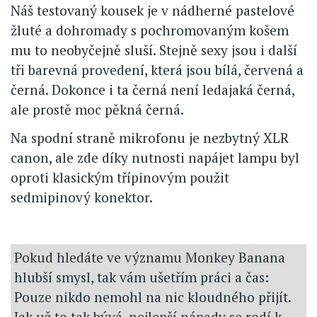
Náš testovaný kousek je v nádherné pastelové
žluté a dohromady s pochromovaným košem
mu to neobyčejně sluší. Stejně sexy jsou i další
tři barevná provedení, která jsou bílá, červená a
černá. Dokonce i ta černá není ledajaká černá,
ale prostě moc pěkná černá.
Na spodní straně mikrofonu je nezbytný XLR
canon, ale zde díky nutnosti napájet lampu byl
oproti klasickým třípinovým použit
sedmipinový konektor.
Pokud hledáte ve významu Monkey Banana
hlubší smysl, tak vám ušetřím práci a čas:
Pouze nikdo nemohl na nic kloudného přijít.
Jak už to tak bývá, nejlepší nápady se rodí k