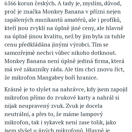
6166 korun českých. A tady je, myslím, důvod,
proč je značka Monkey Banana v přízni nejen
zapálených muzikantů amatérů, ale i profíků,
kteří jsou zvyklí na úplně jiné ceny, ale hlavně
na úplně jinou kvalitu, než by jim byla za tuhle
cenu předkládána jinými výrobci. Tím se
samozřejmě nechci vůbec nikoho dotknout.
Monkey Banana není úplně jediná firma, která
má své zákazníky ráda. Ale tím chci znovu říct,
že mikrofon Mangabey boří hranice.
Krásně je to slyšet na nahrávce, kdy jsem zapojil
mikrofon přímo do zvukové karty a nahrál si
nijak neupravený zvuk. Zvuk je docela
neutrální, a přes to, že máme lampový
mikrofon, tak i sykavek není zase tolik, jako
jsem slyšel u jiných mikrofonů. Hlavně je