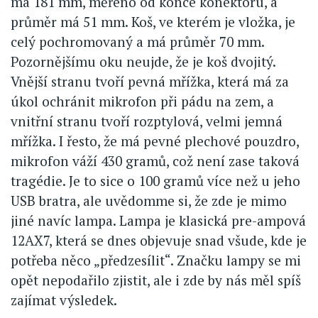
má 181 mm, měřeno od konce konektoru, a
průměr má 51 mm. Koš, ve kterém je vložka, je
celý pochromovaný a má průměr 70 mm.
Pozornějšímu oku neujde, že je koš dvojitý.
Vnější stranu tvoří pevná mřížka, která má za
úkol ochránit mikrofon při pádu na zem, a
vnitřní stranu tvoří rozptylová, velmi jemná
mřížka. I řesto, že má pevné plechové pouzdro,
mikrofon váží 430 gramů, což není zase taková
tragédie. Je to sice o 100 gramů více než u jeho
USB bratra, ale uvědomme si, že zde je mimo
jiné navíc lampa. Lampa je klasická pre-ampová
12AX7, která se dnes objevuje snad všude, kde je
potřeba něco „předzesílit“. Značku lampy se mi
opět nepodařilo zjistit, ale i zde by nás měl spíš
zajímat výsledek.