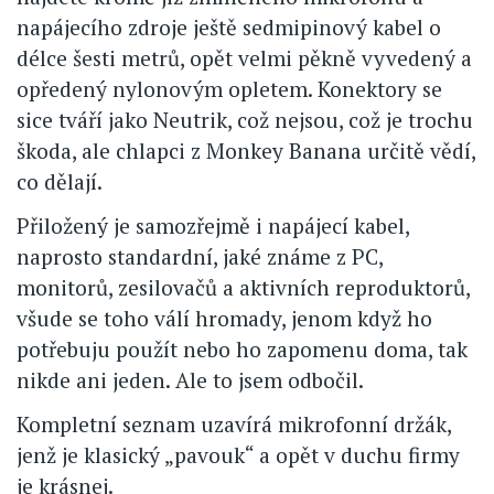
napájecího zdroje ještě sedmipinový kabel o
délce šesti metrů, opět velmi pěkně vyvedený a
opředený nylonovým opletem. Konektory se
sice tváří jako Neutrik, což nejsou, což je trochu
škoda, ale chlapci z Monkey Banana určitě vědí,
co dělají.
Přiložený je samozřejmě i napájecí kabel,
naprosto standardní, jaké známe z PC,
monitorů, zesilovačů a aktivních reproduktorů,
všude se toho válí hromady, jenom když ho
potřebuju použít nebo ho zapomenu doma, tak
nikde ani jeden. Ale to jsem odbočil.
Kompletní seznam uzavírá mikrofonní držák,
jenž je klasický „pavouk“ a opět v duchu firmy
je krásnej.