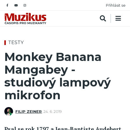
Přihlásit se
TESTY
Monkey Banana
Mangabey -
studiový lampový
mikrofon
FILIP ZEINER
,
24. 6. 2019
Psal se rok 1797 a Jean-Baptiste Audebert