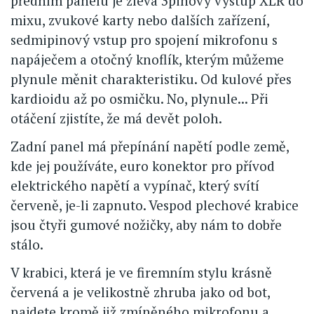
předním panelu je zleva 3pinový výstup XLR do
mixu, zvukové karty nebo dalších zařízení,
sedmipinový vstup pro spojení mikrofonu s
napáječem a otočný knoflík, kterým můžeme
plynule měnit charakteristiku. Od kulové přes
kardioidu až po osmičku. No, plynule... Při
otáčení zjistíte, že má devět poloh.
Zadní panel má přepínání napětí podle země,
kde jej používáte, euro konektor pro přívod
elektrického napětí a vypínač, který svítí
červeně, je-li zapnuto. Vespod plechové krabice
jsou čtyři gumové nožičky, aby nám to dobře
stálo.
V krabici, která je ve firemním stylu krásně
červená a je velikostně zhruba jako od bot,
najdete kromě již zmíněného mikrofonu a