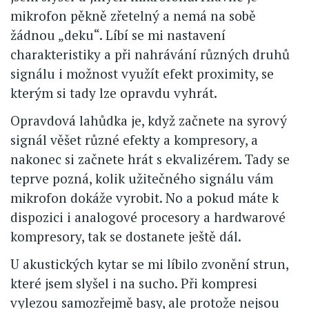
mikrofon pěkně zřetelný a nemá na sobě
žádnou „deku“. Líbí se mi nastavení
charakteristiky a při nahrávání různých druhů
signálu i možnost využít efekt proximity, se
kterým si tady lze opravdu vyhrát.
Opravdová lahůdka je, když začnete na syrový
signál věšet různé efekty a kompresory, a
nakonec si začnete hrát s ekvalizérem. Tady se
teprve pozná, kolik užitečného signálu vám
mikrofon dokáže vyrobit. No a pokud máte k
dispozici i analogové procesory a hardwarové
kompresory, tak se dostanete ještě dál.
U akustických kytar se mi líbilo zvonění strun,
které jsem slyšel i na sucho. Při kompresi
vylezou samozřejmě basy, ale protože nejsou