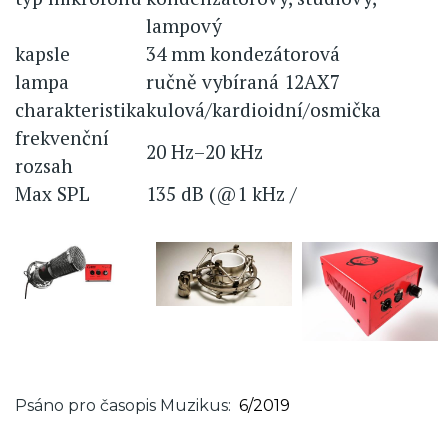
lampový
kapsle
34 mm kondezátorová
lampa
ručně vybíraná 12AX7
charakteristika
kulová/kardioidní/osmička
frekvenční
20 Hz–20 kHz
rozsah
Max SPL
135 dB (@1 kHz /
Psáno pro časopis Muzikus
6/2019