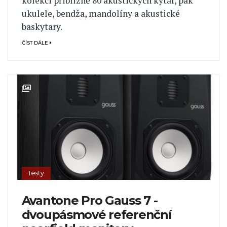
kolekci přibližně 80 akustických kytar, pak
ukulele, bendža, mandolíny a akustické
baskytary.
ČÍST DÁLE
Testy
Avantone Pro Gauss 7 -
dvoupásmové referenční