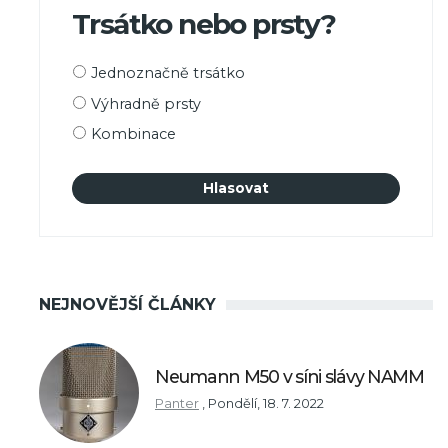
Trsátko nebo prsty?
Možnosti
Jednoznačně trsátko
výběru
Výhradně prsty
Kombinace
NEJNOVĚJŠÍ ČLÁNKY
Neumann M50 v síni slávy NAMM
Panter
,
Pondělí, 18. 7. 2022