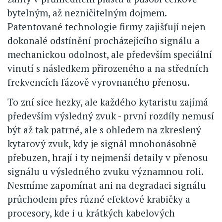
bytelným, až nezničitelným dojmem.
Patentované technologie firmy zajišťují nejen
dokonalé odstínění procházejícího signálu a
mechanickou odolnost, ale především speciální
vinutí s následkem přirozeného a na středních
frekvencích fázově vyrovnaného přenosu.
To zní sice hezky, ale každého kytaristu zajímá
především výsledný zvuk - první rozdíly nemusí
být až tak patrné, ale s ohledem na zkreslený
kytarový zvuk, kdy je signál mnohonásobně
přebuzen, hrají i ty nejmenší detaily v přenosu
signálu u výsledného zvuku významnou roli.
Nesmíme zapomínat ani na degradaci signálu
průchodem přes různé efektové krabičky a
procesory, kde i u krátkých kabelových