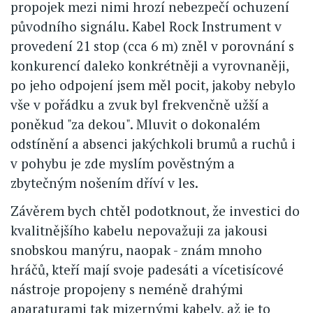
propojek mezi nimi hrozí nebezpečí ochuzení
původního signálu. Kabel Rock Instrument v
provedení 21 stop (cca 6 m) zněl v porovnání s
konkurencí daleko konkrétněji a vyrovnaněji,
po jeho odpojení jsem měl pocit, jakoby nebylo
vše v pořádku a zvuk byl frekvenčně užší a
poněkud "za dekou". Mluvit o dokonalém
odstínění a absenci jakýchkoli brumů a ruchů i
v pohybu je zde myslím pověstným a
zbytečným nošením dříví v les.
Závěrem bych chtěl podotknout, že investici do
kvalitnějšího kabelu nepovažuji za jakousi
snobskou manýru, naopak - znám mnoho
hráčů, kteří mají svoje padesáti a vícetisícové
nástroje propojeny s neméně drahými
aparaturami tak mizernými kabely, až je to