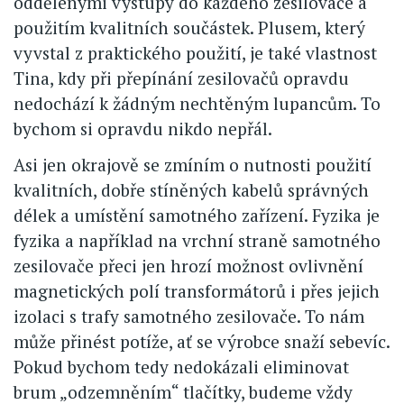
oddělenými výstupy do každého zesilovače a
použitím kvalitních součástek. Plusem, který
vyvstal z praktického použití, je také vlastnost
Tina, kdy při přepínání zesilovačů opravdu
nedochází k žádným nechtěným lupancům. To
bychom si opravdu nikdo nepřál.
Asi jen okrajově se zmíním o nutnosti použití
kvalitních, dobře stíněných kabelů správných
délek a umístění samotného zařízení. Fyzika je
fyzika a například na vrchní straně samotného
zesilovače přeci jen hrozí možnost ovlivnění
magnetických polí transformátorů i přes jejich
izolaci s trafy samotného zesilovače. To nám
může přinést potíže, ať se výrobce snaží sebevíc.
Pokud bychom tedy nedokázali eliminovat
brum „odzemněním“ tlačítky, budeme vždy