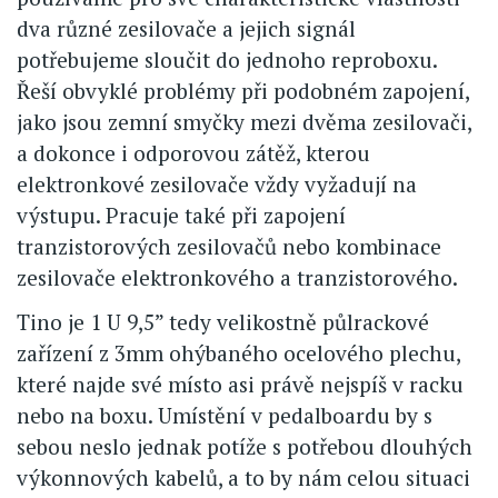
dva různé zesilovače a jejich signál
potřebujeme sloučit do jednoho reproboxu.
Řeší obvyklé problémy při podobném zapojení,
jako jsou zemní smyčky mezi dvěma zesilovači,
a dokonce i odporovou zátěž, kterou
elektronkové zesilovače vždy vyžadují na
výstupu. Pracuje také při zapojení
tranzistorových zesilovačů nebo kombinace
zesilovače elektronkového a tranzistorového.
Tino je 1 U 9,5” tedy velikostně půlrackové
zařízení z 3mm ohýbaného ocelového plechu,
které najde své místo asi právě nejspíš v racku
nebo na boxu. Umístění v pedalboardu by s
sebou neslo jednak potíže s potřebou dlouhých
výkonnových kabelů, a to by nám celou situaci