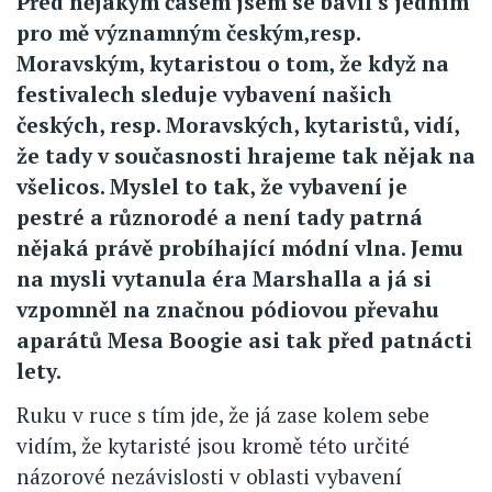
Před nějakým časem jsem se bavil s jedním
pro mě významným českým,resp.
Moravským, kytaristou o tom, že když na
festivalech sleduje vybavení našich
českých, resp. Moravských, kytaristů, vidí,
že tady v současnosti hrajeme tak nějak na
všelicos. Myslel to tak, že vybavení je
pestré a různorodé a není tady patrná
nějaká právě probíhající módní vlna. Jemu
na mysli vytanula éra Marshalla a já si
vzpomněl na značnou pódiovou převahu
aparátů Mesa Boogie asi tak před patnácti
lety.
Ruku v ruce s tím jde, že já zase kolem sebe
vidím, že kytaristé jsou kromě této určité
názorové nezávislosti v oblasti vybavení