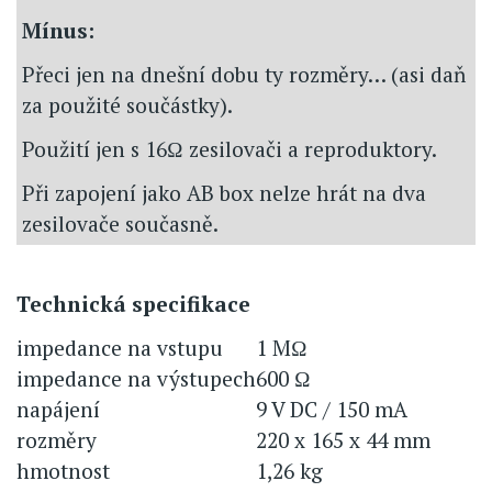
Mínus:
Přeci jen na dnešní dobu ty rozměry… (asi daň
za použité součástky).
Použití jen s 16Ω zesilovači a reproduktory.
Při zapojení jako AB box nelze hrát na dva
zesilovače současně.
Technická specifikace
impedance na vstupu
1 MΩ
impedance na výstupech
600 Ω
napájení
9 V DC / 150 mA
rozměry
220 x 165 x 44 mm
hmotnost
1,26 kg