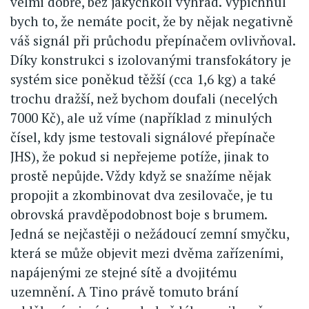
velmi dobře, bez jakýchkoli výhrad. Vypíchnul
bych to, že nemáte pocit, že by nějak negativně
váš signál při průchodu přepínačem ovlivňoval.
Díky konstrukci s izolovanými transfokátory je
systém sice poněkud těžší (cca 1,6 kg) a také
trochu dražší, než bychom doufali (necelých
7000 Kč), ale už víme (například z minulých
čísel, kdy jsme testovali signálové přepínače
JHS), že pokud si nepřejeme potíže, jinak to
prostě nepůjde. Vždy když se snažíme nějak
propojit a zkombinovat dva zesilovače, je tu
obrovská pravděpodobnost boje s brumem.
Jedná se nejčastěji o nežádoucí zemní smyčku,
která se může objevit mezi dvěma zařízeními,
napájenými ze stejné sítě a dvojitému
uzemnění. A Tino právě tomuto brání