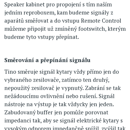
Speaker kabinet pro propojení s tím naším
jedním reproboxem, kam budeme signály z
aparátů směřovat a do vstupu Remote Control
můžeme připojit už zmíněný footswitch, kterým
budeme tyto vstupy přepínat.
Směrování a přepínání signálu
Tino směruje signál kytary vždy přímo jen do
vybraného zesilovače, zatímco ten druhý,
nepoužitý zesilovač je vypnutý. Zabrání se tak
nežádoucímu ovlivnění nebo rušení. Signál
nástroje na výstup je tak vždycky jen jeden.
Zabudovaný buffer jen pomůže porovnat
impedanci tak, aby se signál elektrické kytary s
vysokým odporem impedančně snížil, zvýšil tak