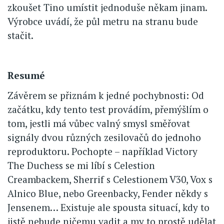
zkoušet Tino umístit jednoduše někam jinam.
Výrobce uvádí, že půl metru na stranu bude
stačit.
Resumé
Závěrem se přiznám k jedné pochybnosti: Od
začátku, kdy tento test provádím, přemýšlím o
tom, jestli má vůbec valný smysl směřovat
signály dvou různých zesilovačů do jednoho
reproduktoru. Pochopte – například Victory
The Duchess se mi líbí s Celestion
Creambackem, Sherrif s Celestionem V30, Vox s
Alnico Blue, nebo Greenbacky, Fender někdy s
Jensenem… Existuje ale spousta situací, kdy to
jistě nebude ničemu vadit a my to prostě udělat