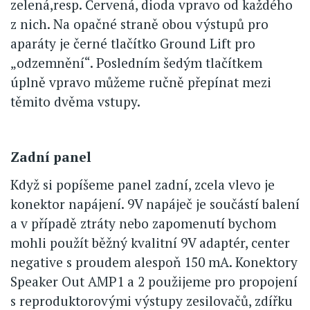
zelená,resp. Červená, dioda vpravo od každého
z nich. Na opačné straně obou výstupů pro
aparáty je černé tlačítko Ground Lift pro
„odzemnění“. Posledním šedým tlačítkem
úplně vpravo můžeme ručně přepínat mezi
těmito dvěma vstupy.
Zadní panel
Když si popíšeme panel zadní, zcela vlevo je
konektor napájení. 9V napáječ je součástí balení
a v případě ztráty nebo zapomenutí bychom
mohli použít běžný kvalitní 9V adaptér, center
negative s proudem alespoň 150 mA. Konektory
Speaker Out AMP1 a 2 použijeme pro propojení
s reproduktorovými výstupy zesilovačů, zdířku