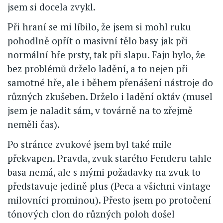
jsem si docela zvykl.
Při hraní se mi líbilo, že jsem si mohl ruku
pohodlně opřít o masivní tělo basy jak při
normální hře prsty, tak při slapu. Fajn bylo, že
bez problémů drželo ladění, a to nejen při
samotné hře, ale i během přenášení nástroje do
různých zkušeben. Drželo i ladění oktáv (musel
jsem je naladit sám, v továrně na to zřejmě
neměli čas).
Po stránce zvukové jsem byl také mile
překvapen. Pravda, zvuk starého Fenderu tahle
basa nemá, ale s mými požadavky na zvuk to
představuje jedině plus (Peca a všichni vintage
milovníci prominou). Přesto jsem po protočení
tónových clon do různých poloh došel