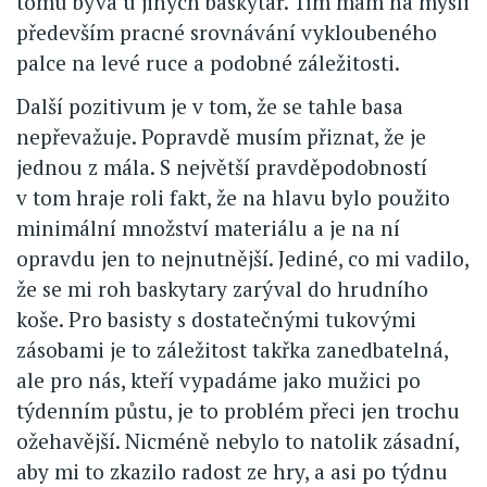
tomu bývá u jiných baskytar. Tím mám na mysli
především pracné srovnávání vykloubeného
palce na levé ruce a podobné záležitosti.
Další pozitivum je v tom, že se tahle basa
nepřevažuje. Popravdě musím přiznat, že je
jednou z mála. S největší pravděpodobností
v tom hraje roli fakt, že na hlavu bylo použito
minimální množství materiálu a je na ní
opravdu jen to nejnutnější. Jediné, co mi vadilo,
že se mi roh baskytary zarýval do hrudního
koše. Pro basisty s dostatečnými tukovými
zásobami je to záležitost takřka zanedbatelná,
ale pro nás, kteří vypadáme jako mužici po
týdenním půstu, je to problém přeci jen trochu
ožehavější. Nicméně nebylo to natolik zásadní,
aby mi to zkazilo radost ze hry, a asi po týdnu