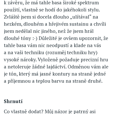
k závěru, že má tahle basa široké spektrum
použití, vlastně se hodí do jakéhokoli stylu.
Zvláště jsem si docela dlouho „ulítával“ na
hezkém, dlouhém a hřejivém sustainu a chvíli
jsem nedělal nic jiného, než že jsem hrál
dlouhé tóny :-) Důležité je ovšem upozornit, že
tahle basa vám nic neodpustí a klade na vás
a na vaši techniku (rozuměj techniku hry)
vysoké nároky. Vyloženě požaduje precizní hru
a netoleruje žádné lajdáctví. Odměnou vám ale
je tón, který má jasné kontury na straně jedné
a příjemnou a teplou barvu na straně druhé.
Shrnutí
Co vlastně dodat? Můj názor je patrný asi