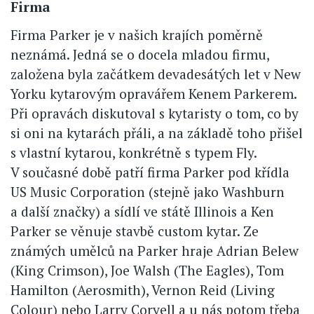
Firma
Firma Parker je v našich krajích poměrně
neznámá. Jedná se o docela mladou firmu,
založena byla začátkem devadesátých let v New
Yorku kytarovým opravářem Kenem Parkerem.
Při opravách diskutoval s kytaristy o tom, co by
si oni na kytarách přáli, a na základě toho přišel
s vlastní kytarou, konkrétně s typem Fly.
V současné době patří firma Parker pod křídla
US Music Corporation (stejně jako Washburn
a další značky) a sídlí ve státě Illinois a Ken
Parker se věnuje stavbě custom kytar. Ze
známých umělců na Parker hraje Adrian Belew
(King Crimson), Joe Walsh (The Eagles), Tom
Hamilton (Aerosmith), Vernon Reid (Living
Colour) nebo Larry Coryell a u nás potom třeba