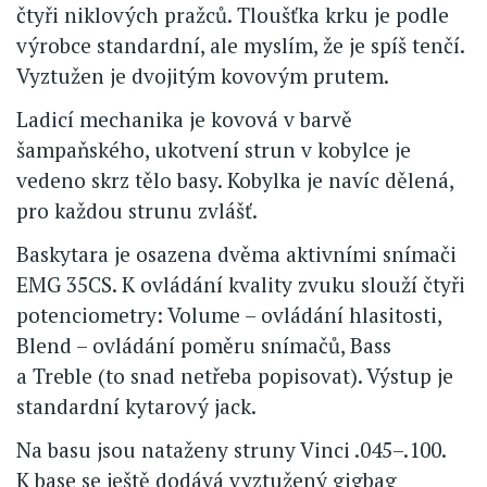
čtyři niklových pražců. Tloušťka krku je podle
výrobce standardní, ale myslím, že je spíš tenčí.
Vyztužen je dvojitým kovovým prutem.
Ladicí mechanika je kovová v barvě
šampaňského, ukotvení strun v kobylce je
vedeno skrz tělo basy. Kobylka je navíc dělená,
pro každou strunu zvlášť.
Baskytara je osazena dvěma aktivními snímači
EMG 35CS. K ovládání kvality zvuku slouží čtyři
potenciometry: Volume – ovládání hlasitosti,
Blend – ovládání poměru snímačů, Bass
a Treble (to snad netřeba popisovat). Výstup je
standardní kytarový jack.
Na basu jsou nataženy struny Vinci .045–.100.
K base se ještě dodává vyztužený gigbag