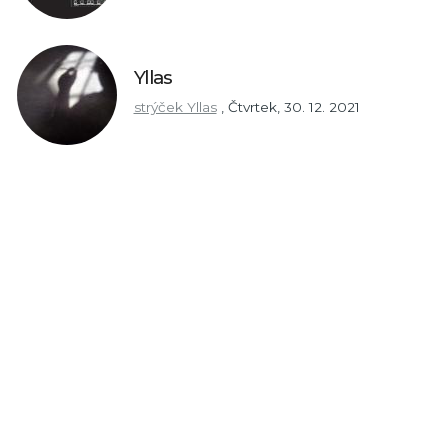
Yllas
strýček Yllas
,
Čtvrtek, 30. 12. 2021