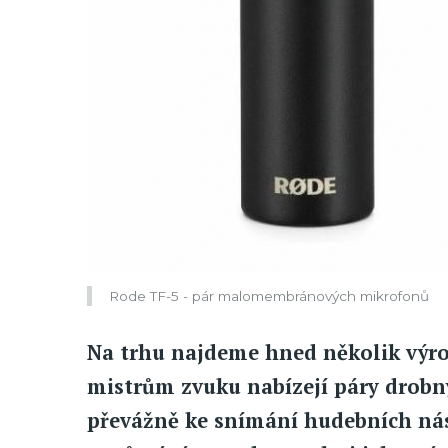
Rode TF-5 - pár malomembránových mikrofonů
Na trhu najdeme hned několik výr
mistrům zvuku nabízejí páry drobn
převážně ke snímání hudebních nás