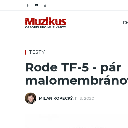
D
TESTY
Rode TF-5 - pár
malomembránov
MILAN KOPECKÝ
,
11. 3. 2020