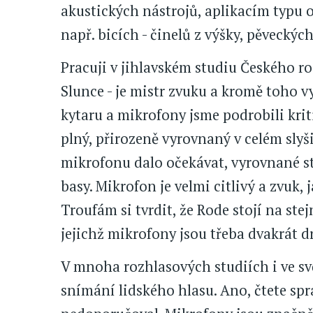
akustických nástrojů, aplikacím typu 
např. bicích - činelů z výšky, pěveckých
Pracuji v jihlavském studiu Českého r
Slunce - je mistr zvuku a kromě toho vy
kytaru a mikrofony jsme podrobili krit
plný, přirozeně vyrovnaný v celém sly
mikrofonu dalo očekávat, vyrovnané s
basy. Mikrofon je velmi citlivý a zvuk,
Troufám si tvrdit, že Rode stojí na ste
jejichž mikrofony jsou třeba dvakrát dr
V mnoha rozhlasových studiích i ve sv
snímání lidského hlasu. Ano, čtete sprá