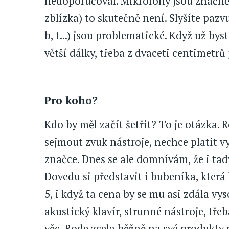
nedoporučoval. Mikrofony jsou značně 
zblízka) to skutečně není. Slyšíte pazv
b, t...) jsou problematické. Když už by
větší dálky, třeba z dvaceti centimetrů 
Pro koho?
Kdo by měl začít šetřit? To je otázka.
sejmout zvuk nástroje, nechce platit vy
značce. Dnes se ale domnívám, že i tad
Dovedu si představit i bubeníka, kter
5, i když ta cena by se mu asi zdála vys
akustický klavír, strunné nástroje, třeba
věc, Rode zcela běžně na své produkty 