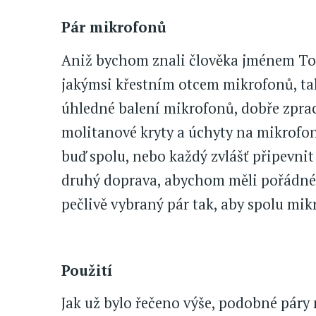
Pár mikrofonů
Aniž bychom znali člověka jménem Ton
jakýmsi křestním otcem mikrofonů, tak
úhledné balení mikrofonů, dobře zpra
molitanové kryty a úchyty na mikrofon
buď spolu, nebo každý zvlášť připevnit 
druhý doprava, abychom měli pořádné st
pečlivě vybraný pár tak, aby spolu mi
Použití
Jak už bylo řečeno výše, podobné páry