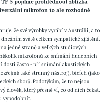
r TF-5 pojďme prohlédnout zblízka.
iverzální mikrofon to ale rozhodně
ruje, že své výrobky vyrábí v Austrálii, a to
 v dnešním světě celkem sympatické zjištění.
a jedné straně a velkých studiových
 několik mikrofonů ke snímání hudebních
í dosti často - při snímání akustických
mozřejmě také strunný nástroj), bicích (jako
veckých sborů. Podotýkám, že to nejsou
vý člověk, který přesně ví, co od nich čekat.
u vypodobnit.