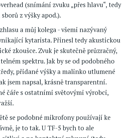
overhead (snímání zvuku „přes hlavu“, tedy
 sborů z výšky apod.).
ozhlasu a můj kolega - všemi nazývaný
nikající kytarista. Přinesl tedy akustickou
ické zkoušce. Zvuk je skutečně průzračný,
šitelném spektru. Jak by se od podobného
tředy, přidané výšky a malinko utlumené
 jak jsem napsal, krásně transparentní.
jné čáře s ostatními světovými výrobci,
ažší.
ětě se podobné mikrofony používají ke
vně, je to tak. U TF-5 bych to ale