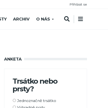
Přihlásit se
STY
ARCHIV
O NÁS
ANKETA
Trsátko nebo
prsty?
Možnosti
Jednoznačně trsátko
výběru
Výhradně prsty