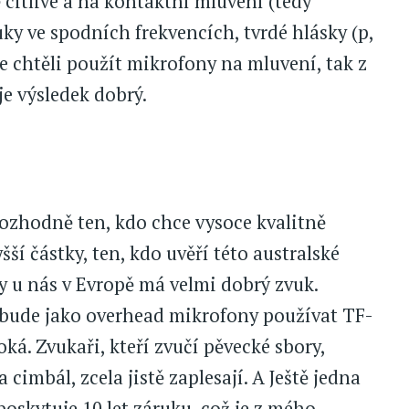
citlivé a na kontaktní mluvení (tedy
uky ve spodních frekvencích, tvrdé hlásky (p,
ste chtěli použít mikrofony na mluvení, tak z
je výsledek dobrý.
 Rozhodně ten, kdo chce vysoce kvalitně
šší částky, ten, kdo uvěří této australské
y u nás v Evropě má velmi dobrý zvuk.
á bude jako overhead mikrofony používat TF-
oká. Zvukaři, kteří zvučí pěvecké sbory,
 cimbál, zcela jistě zaplesají. A Ještě jedna
poskytuje 10 let záruku, což je z mého