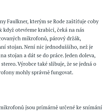
y Faulkner, kterým se Rode zaštiťuje coby
 když otevřeme krabici, čeká na nás
covaných mikrofonů, párový držák,
ní stojan. Není nic jednoduššího, než je
na stojan a dát se do práce. Jeden doleva,
ereo. Výrobce také slibuje, že se jedná o
krofony mohly správně fungovat.
 mikrofonů jsou primárně určené ke snímání