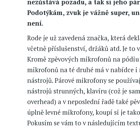
nezůstává pozadu, a tak si jeho pá
Podotýkám, zvuk je vážně super, un
není.
Rode je už zavedená značka, která dekla
včetně příslušenství, držáků atd. Je to
Kromě zpěvových mikrofonů na pódiu n
mikrofonů na té druhé má v nabídce i
nástrojů. Párové mikrofony se používaj
nástrojů strunných, klavíru (což je sa
overhead) a v neposlední řadě také pě
úplně levné mikrofony, koupí si je tako
Pokusím se vám to v následujícím text