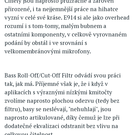
Činely jsou naprosto průzračné a zároveň
přirozené, i ta nejjemnější práce na hihatce
vyzní v celé své kráse. E914 si ale jako overhead
rozumí i s tom-tomy, malým bubnem a
ostatními komponenty, v celkově vyrovnaném
podání by obstál i ve srovnání s
velkomembránovými mikrofony.
Bass Roll-Off/Cut-Off Filtr odvádí svou práci
tak, jak má. Příjemné však je, že i když v
aplikacích s výraznými nízkými kmitočty
zvolíme naprosto plochou odezvu (tedy bez
filtru), basy se neslévají, "nehuhlají", jsou
naprosto artikulované, díky čemuž je lze při
dodatečné ekvalizaci odstranit bez vlivu na
celkovou čitelnost.