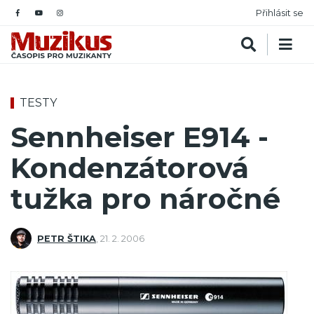
Přihlásit se
TESTY
Sennheiser E914 -
Kondenzátorová
tužka pro náročné
PETR ŠTIKA
,
21. 2. 2006