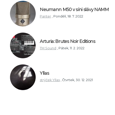
Neumann M50 v síni slávy NAMM
Panter
,
Pondělí, 18. 7. 2022
Arturia: Brutes Noir Editions
TM Sound
,
Pátek, 11. 2. 2022
Yllas
strýček Yllas
,
Čtvrtek, 30. 12. 2021