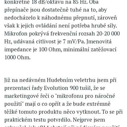
konkrétně 18 dB/oktávu na 85 Hz. Oba
přepínače jsou dostatečně tuhé na to, aby
nedocházelo k náhodnému přepnutí, zároveň
však k jejich ovládání není potřeba hrubé síly.
Mikrofon pokrývá frekvenční rozsah 20-20 000
Hz, udávaná citlivost je 7 mV/Pa. Jmenovitá
impedance je 100 Ohm, minimální zatěžovací
1000 Ohm.
Již na nedávném Hudebním veletrhu jsem při
prezentaci řady Evolution 900 tušil, že se
marketingové řeči o "mikrofonu pro náročné
použití" mají o co opřít a že bude extrémně
těžké tomuto produktu něco vytknout. To se při
praktickém testu potvrdilo. Nejprve jsem