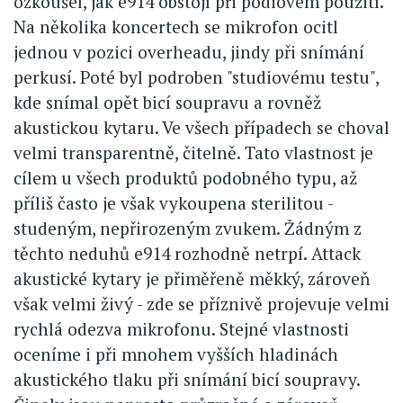
ozkoušel, jak e914 obstojí při pódiovém použití.
Na několika koncertech se mikrofon ocitl
jednou v pozici overheadu, jindy při snímání
perkusí. Poté byl podroben "studiovému testu",
kde snímal opět bicí soupravu a rovněž
akustickou kytaru. Ve všech případech se choval
velmi transparentně, čitelně. Tato vlastnost je
cílem u všech produktů podobného typu, až
příliš často je však vykoupena sterilitou -
studeným, nepřirozeným zvukem. Žádným z
těchto neduhů e914 rozhodně netrpí. Attack
akustické kytary je přiměřeně měkký, zároveň
však velmi živý - zde se příznivě projevuje velmi
rychlá odezva mikrofonu. Stejné vlastnosti
oceníme i při mnohem vyšších hladinách
akustického tlaku při snímání bicí soupravy.