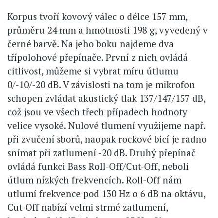
Korpus tvoří kovový válec o délce 157 mm,
průměru 24 mm a hmotnosti 198 g, vyvedený v
černé barvě. Na jeho boku najdeme dva
třípolohové přepínače. První z nich ovládá
citlivost, můžeme si vybrat míru útlumu
0/-10/-20 dB. V závislosti na tom je mikrofon
schopen zvládat akustický tlak 137/147/157 dB,
což jsou ve všech třech případech hodnoty
velice vysoké. Nulové tlumení využijeme např.
při zvučení sborů, naopak rockové bicí je radno
snímat při zatlumení -20 dB. Druhý přepínač
ovládá funkci Bass Roll-Off/Cut-Off, neboli
útlum nízkých frekvencích. Roll-Off nám
utlumí frekvence pod 130 Hz o 6 dB na oktávu,
Cut-Off nabízí velmi strmé zatlumení,