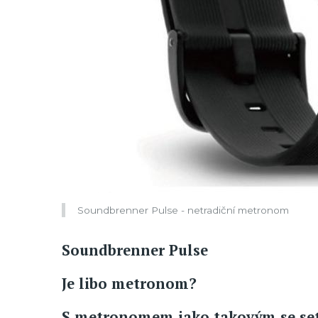
Soundbrenner Pulse - netradiční metronom
Soundbrenner Pulse
Je libo metronom?
S metronomem jako takovým se setk