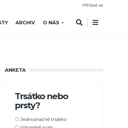
Přihlásit se
STY
ARCHIV
O NÁS
ANKETA
Trsátko nebo
prsty?
Možnosti
Jednoznačně trsátko
výběru
Výhradně prsty