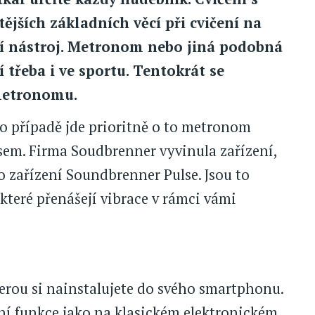
jších základních věcí při cvičení na
í nástroj. Metronom nebo jiná podobná
 třeba i ve sportu. Tentokrát se
 metronomu.
o případě jde prioritně o to metronom
sem. Firma Soudbrenner vyvinula zařízení,
 o zařízení Soundbrenner Pulse. Jsou to
které přenášejí vibrace v rámci vámi
terou si nainstalujete do svého smartphonu.
ní funkce jako na klasickém elektronickém