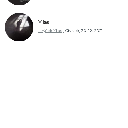
Yllas
strýček Yllas
,
Čtvrtek, 30. 12. 2021