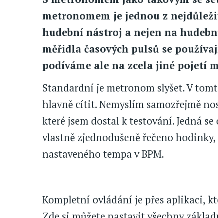
metronomem je jednou z nejdůležitě
hudební nástroj a nejen na hudebn
měřidla časových pulsů se používají
podíváme ale na zcela jiné pojetí
Standardní je metronom slyšet. V tomt
hlavně cítit. Nemyslím samozřejmě no
které jsem dostal k testování. Jedná se
vlastně zjednodušeně řečeno hodinky, 
nastaveného tempa v BPM.
Kompletní ovládání je přes aplikaci, k
Zde si můžete nastavit všechny základ