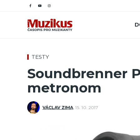
D
TESTY
Soundbrenner Pu
metronom
VÁCLAV ZIMA
,
15. 10. 2017