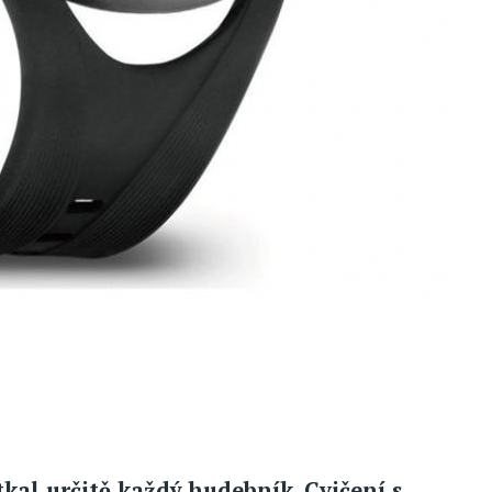
al určitě každý hudebník. Cvičení s