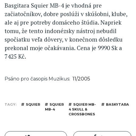
Basgitara Squier MB-4 je vhodná pre
začiatočníkov, dobre poslúži v skúšobni, klube,
ale aj pre potreby domáceho štúdia. Napriek
tomu, že tento indonézsky nástroj nebudil
spočiatku veľa dôvery, v konečnom dôsledku
prekonal moje očakávania. Cena je 9990 Sk a
7425 Kč.
Psáno pro časopis Muzikus
11/2005
TAGY
SQUIER
SQUIER
SQUIER MB-
BASKYTARA
MB-4
4 SKULL &
CROSSBONES