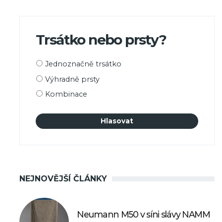
Trsátko nebo prsty?
Možnosti
Jednoznačně trsátko
výběru
Výhradně prsty
Kombinace
NEJNOVĚJŠÍ ČLÁNKY
Neumann M50 v síni slávy NAMM