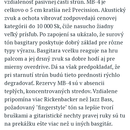
vzdialenosť pasívnej časti strún. MB-4 je
celkovo o 5 cm kratšia než Precission. Akustický
zvuk a ochota vibrovať zodpovedajú cenovej
kategórii do 10 000 Sk, čiže nasucho žiadny
veľký prísľub. Po zapojení sa ukázalo, že surový
tón basgitary poskytuje dobrý základ pre rôzne
typy výrazu. Basgitara vcelku reaguje na hru
palcom a jej drsný zvuk sa dobre hodí aj pre
mierny overdrive. Dá sa však predpokladať, že
pri starnutí strún budú tieto prednosti rýchlo
degradovať. Rezervy MB-4 sú v absencii
teplých, koncentrovaných stredov. Vzdialene
pripomína viac Rickenbacker než Jazz Bass,
požadovaný "fingerstyle" tón sa lepšie tvorí
bruškami a gitaristické nechty pravej ruky sú tu
na prekážku ešte viac než u iných basgitár.