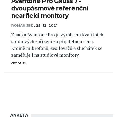
Avantone Pro Gauss 7 -
dvoupásmové referenční
nearfield monitory
ROMAN JEŽ
,
25. 12. 2021
Značka Avantone Pro je výrobcem kvalitních
studiových zařízení za přijatelnou cenu.
Kromě mikrofonů, zesilovačů a sluchátek se
zaměřuje i na studiové monitory.
ČÍST DÁLE
ANKETA