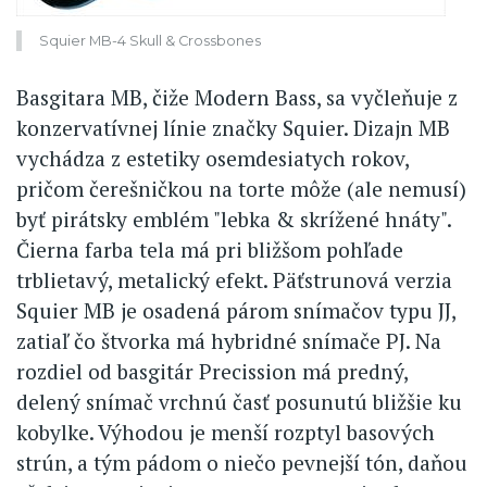
Squier MB-4 Skull & Crossbones
Basgitara MB, čiže Modern Bass, sa vyčleňuje z
konzervatívnej línie značky Squier. Dizajn MB
vychádza z estetiky osemdesiatych rokov,
pričom čerešničkou na torte môže (ale nemusí)
byť pirátsky emblém "lebka & skrížené hnáty".
Čierna farba tela má pri bližšom pohľade
trblietavý, metalický efekt. Päťstrunová verzia
Squier MB je osadená párom snímačov typu JJ,
zatiaľ čo štvorka má hybridné snímače PJ. Na
rozdiel od basgitár Precission má predný,
delený snímač vrchnú časť posunutú bližšie ku
kobylke. Výhodou je menší rozptyl basových
strún, a tým pádom o niečo pevnejší tón, daňou