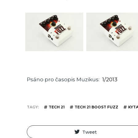
Psáno pro časopis Muzikus
1/2013
TAGY
TECH 21
TECH 21 BOOST FUZZ
KYT
Tweet