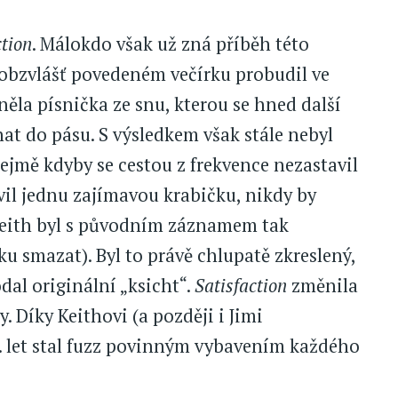
ction
. Málokdo však už zná příběh této
 obzvlášť povedeném večírku probudil ve
ěla písnička ze snu, kterou se hned další
at do pásu. S výsledkem však stále nebyl
ejmě kdyby se cestou z frekvence nezastavil
l jednu zajímavou krabičku, nikdy by
(Keith byl s původním záznamem tak
u smazat). Byl to právě chlupatě zkreslený,
odal originální „ksicht“.
Satisfaction
změnila
 Díky Keithovi (a později i Jimi
0. let stal fuzz povinným vybavením každého