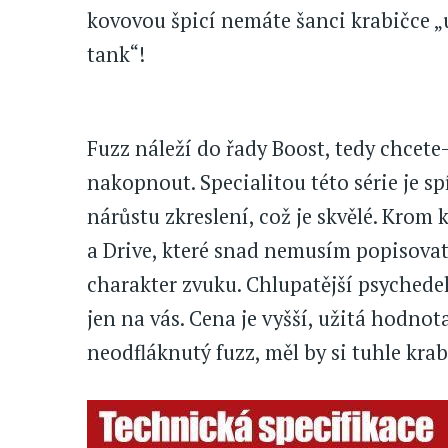
kovovou špicí nemáte šanci krabičce „ub
tank“!
Fuzz náleží do řady Boost, tedy chcete-
nakopnout. Specialitou této série je sp
nárůstu zkreslení, což je skvělé. Krom
a Drive, které snad nemusím popisovat,
charakter zvuku. Chlupatější psychedeli
jen na vás. Cena je vyšší, užitá hodnot
neodfláknutý fuzz, měl by si tuhle kr