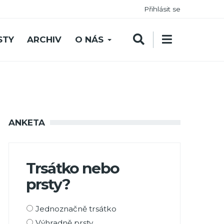
Přihlásit se
STY
ARCHIV
O NÁS
ANKETA
Trsátko nebo
prsty?
Možnosti
Jednoznačně trsátko
výběru
Výhradně prsty