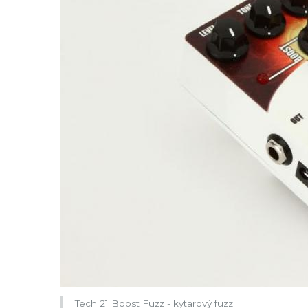
Tech 21 Boost Fuzz - kytarový fuzz