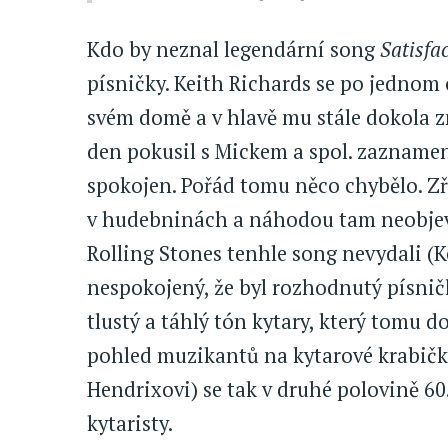
Kdo by neznal legendární song
Satisfa
písničky. Keith Richards se po jednom
svém domě a v hlavě mu stále dokola zn
den pokusil s Mickem a spol. zaznamen
spokojen. Pořád tomu něco chybělo. Zř
v hudebninách a náhodou tam neobjevi
Rolling Stones tenhle song nevydali 
nespokojený, že byl rozhodnutý písničk
tlustý a táhlý tón kytary, který tomu d
pohled muzikantů na kytarové krabičky.
Hendrixovi) se tak v druhé polovině 6
kytaristy.