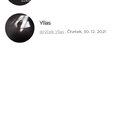
Yllas
strýček Yllas
,
Čtvrtek, 30. 12. 2021