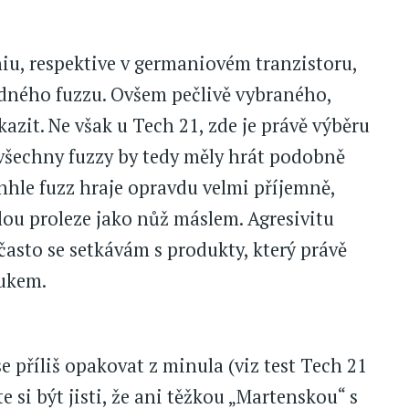
iu, respektive v germaniovém tranzistoru,
ádného fuzzu. Ovšem pečlivě vybraného,
azit. Ne však u Tech 21, zde je právě výběru
šechny fuzzy by tedy měly hrát podobně
tenhle fuzz hraje opravdu velmi příjemně,
lou proleze jako nůž máslem. Agresivitu
 často se setkávám s produkty, který právě
vukem.
e příliš opakovat z minula (viz test Tech 21
 si být jisti, že ani těžkou „Martenskou“ s