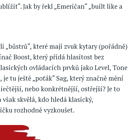
lížit“. Jak by řekl „Emeričan“ „built like a
li „bůstrů“, které mají zvuk kytary (pořádně)
ínač Boost, který přidá hlasitost bez
 klasických ovládacích prvků jako Level, Tone
 je tu ještě „poťák“ Sag, který značně mění
ečtější, nebo konkrétnější, ostřejší? Je to
a však skvělá, kdo hledá klasický,
abičku rozhodně vyzkoušet.