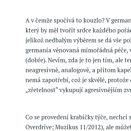
A v čemže spočívá to kouzlo? V german
který by měl tvořit srdce každého poř
jelikož nedbalým výběrem se dá vše pok
germania věnovaná mimořádná péče, v
(dobře). Nevím, zda je to jen tím, ale 
neagresivně, analogově, a přitom kape
nemá zapotřebí, což je skvělé, protože
„zřetelnost“ vykupují agresivnějším z
Co se provedení krabičky týče, nechci s
Overdrive; Muzikus 11/2012), ale můžete