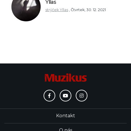
Yllas
strýček Yllas
,
Čtvrtek, 30. 12. 2021
Kontakt
O nás