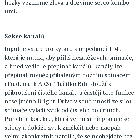
hezky vezmeme zleva a dozvíme se, co kombo
umí.
Sekce kanálů
Input je vstup pro kytaru s impedancí 1 M ,
která je nutná, aby příliš nezatěžovala snímače,
a hned vedle je přepínač kanálů. Kanály lze
přepínat rovněž přibaleným nožním spínačem
(Trademark AR3). Tlačítko Bite slouží k
přibroušení čistého kanálu a častěji tato funkce
nese jméno Bright. Drive v součinnosti ze sílou
snímače vyladí zvuk od čistého po crunch.
Punch je korekce, která velmi silně pracuje se
středy a dokáže zvuk změkčit nebo naopak
velmi zkonkrétnit natolik, že se neobejdete bez