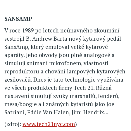
SANSAMP
V roce 1989 po letech neúnavného zkoumání
sestrojil B. Andrew Barta nový kytarový pedál
SansAmp, který emuloval velké kytarové
aparáty. Jeho obvody jsou plně analogové a
simulují snímaní mikrofonem, vlastnosti
reproduktoru a chování lampových kytarových
zesilovačů. Dnes je tato technologie využívána
ve všech produktech firmy Tech 21. Různá
nastavení simulují zvuky marshallů, fenderů,
mesa/boogie a i známých kytaristů jako Joe
Satriani, Eddie Van Halen, Jimi Hendrix...
(zdroj:
www.tech21nyc.com
)