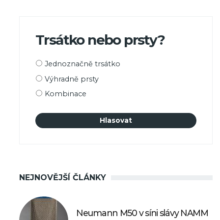
Trsátko nebo prsty?
Možnosti
Jednoznačně trsátko
výběru
Výhradně prsty
Kombinace
NEJNOVĚJŠÍ ČLÁNKY
Neumann M50 v síni slávy NAMM