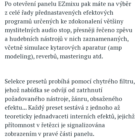
Po otevření panelu EZmixu pak máte na výběr
z celé řady přednastavených efektových
programů určených ke zdokonalení většiny
myslitelných audio stop, přesněji řečeno zpěvu
a hudebních nástrojů v nich zaznamenaných,
včetně simulace kytarových aparatur (amp
modeling), reverbů, masteringu atd.
Selekce presetů probíhá pomocí chytrého filtru,
jehož nabídka se odvíjí od zatrhnutí
požadovaného nástroje, žánru, obsaženého
efektu... Každý preset sestává z jednoho až
teoreticky jednadvaceti interních efektů, jejichž
přítomnost v řetězci je signalizována
zobrazením v pravé části panelu.