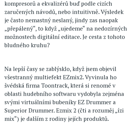
kompresorů a ekvalizérů buď podle cizích
zaručených návodů, nebo intuitivně. Výsledek
je často nemastný neslaný, jindy zas naopak
„přepálený“, to když „ujedeme“ na nedozírných
možnostech digitální editace. Je cesta z tohoto
bludného kruhu?
Na lepší časy se zablýsklo, když jsem objevil
všestranný multiefekt EZmix2. Vyvinula ho
švédská firma Toontrack, která si renomé v
oblasti hudebního softwaru vydobyla zejména
svými virtuálními bubeníky EZ Drummer a
Superior Drummer. Ezmix 2 (čti a rozuměj „ízi
mix“) je dalším z rodiny jejích produktů.