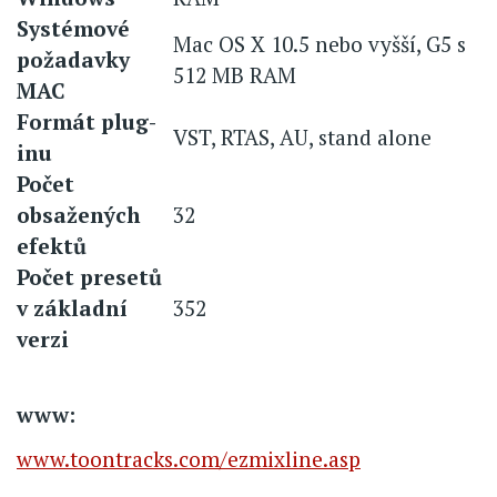
Systémové
Mac OS X 10.5 nebo vyšší, G5 s
požadavky
512 MB RAM
MAC
Formát plug-
VST, RTAS, AU, stand alone
inu
Počet
obsažených
32
efektů
Počet presetů
v základní
352
verzi
www:
www.toontracks.com/ezmixline.asp