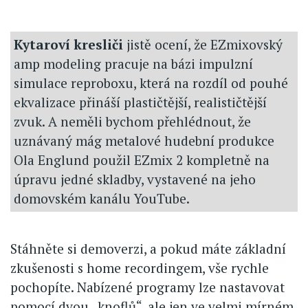
Kytaroví kresliči
jistě ocení, že EZmixovský
amp modeling pracuje na bázi impulzní
simulace reproboxu, která na rozdíl od pouhé
ekvalizace přináší plastičtější, realističtější
zvuk. A neměli bychom přehlédnout, že
uznávaný mág metalové hudební produkce
Ola Englund použil EZmix 2 kompletně na
úpravu jedné skladby, vystavené na jeho
domovském kanálu YouTube.
Stáhněte si demoverzi, a pokud máte základní
zkušenosti s home recordingem, vše rychle
pochopíte. Nabízené programy lze nastavovat
pomocí dvou „knoflů“, ale jen ve velmi mírném