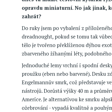
opravdu miniaturní. No jak jinak, k
zahrát?
Do ruky jsem po vybalení z přiložené
dreadnought, pokud se tomu tak vůbec d
tělo je tvořeno překlíženou dýhou ex
zbarveného žíhanými léty, podobného 
Jednoduché lemy vrchní i spodní desk
proužku (eben nebo barvené). Desku z
Engelmannův smrk, což představuje ve
nástrojů. Dorůstá výšky 40 m a průmě
Americe. Je alternativou ke smrku alps
ožebrování - vypadá kvalitně a pouhý