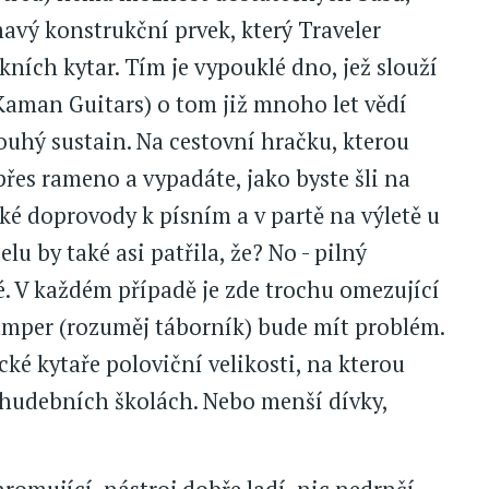
avý konstrukční prvek, který Traveler
kních kytar. Tím je vypouklé dno, jež slouží
(Kaman Guitars) o tom již mnoho let vědí
ouhý sustain. Na cestovní hračku, kterou
přes rameno a vypadáte, jako byste šli na
ké doprovody k písním a v partě na výletě u
u by také asi patřila, že? No - pilný
ké. V každém případě je zde trochu omezující
camper (rozuměj táborník) bude mít problém.
cké kytaře poloviční velikosti, na kterou
v hudebních školách. Nebo menší dívky,