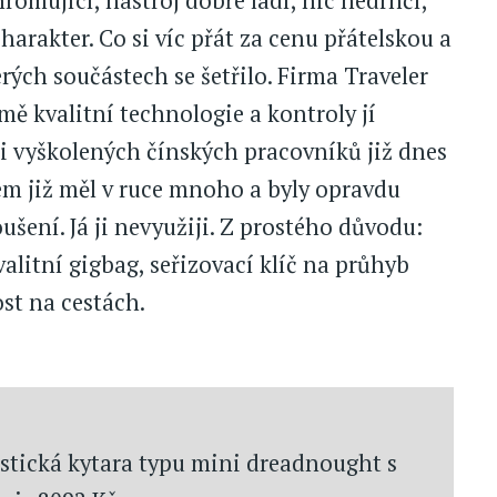
hromující, nástroj dobře ladí, nic nedrnčí,
arakter. Co si víc přát za cenu přátelskou a
rých součástech se šetřilo. Firma Traveler
jmě kvalitní technologie a kontroly jí
i vyškolených čínských pracovníků již dnes
em již měl v ruce mnoho a byly opravdu
ušení. Já ji nevyužiji. Z prostého důvodu:
valitní gigbag, seřizovací klíč na průhyb
st na cestách.
ustická kytara typu mini dreadnought s