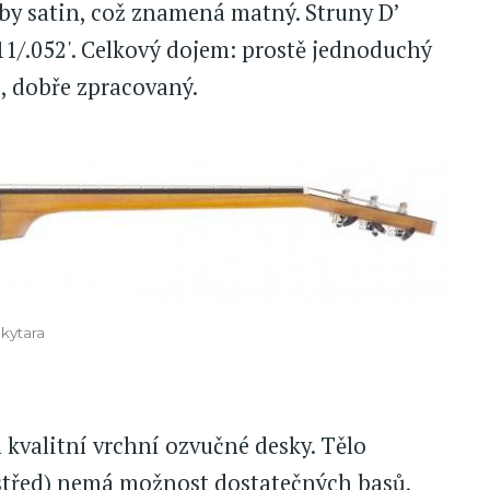
oby satin, což znamená matný. Struny D’
011/.052'. Celkový dojem: prostě jednoduchý
, dobře zpracovaný.
 kytara
 kvalitní vrchní ozvučné desky. Tělo
ostřed) nemá možnost dostatečných basů,