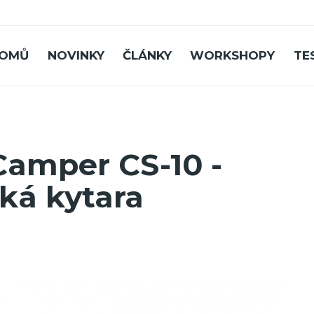
OMŮ
NOVINKY
ČLÁNKY
WORKSHOPY
TE
 Camper CS-10 -
cká kytara