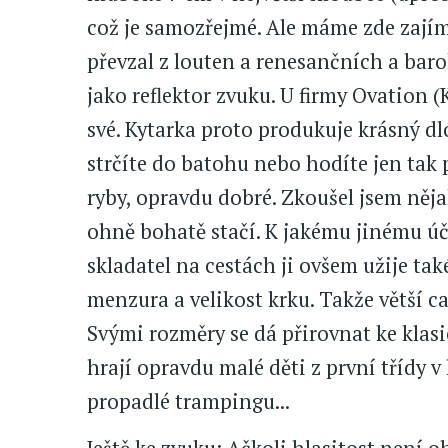
což je samozřejmé. Ale máme zde zajím
převzal z louten a renesančních a baro
jako reflektor zvuku. U firmy Ovation 
své. Kytarka proto produkuje krásný dl
strčíte do batohu nebo hodíte jen tak 
ryby, opravdu dobré. Zkoušel jsem něja
ohně bohatě stačí. K jakému jinému účel
skladatel na cestách ji ovšem užije ta
menzura a velikost krku. Takže větší 
Svými rozměry se dá přirovnat ke klasi
hrají opravdu malé děti z první třídy 
propadlé trampingu...