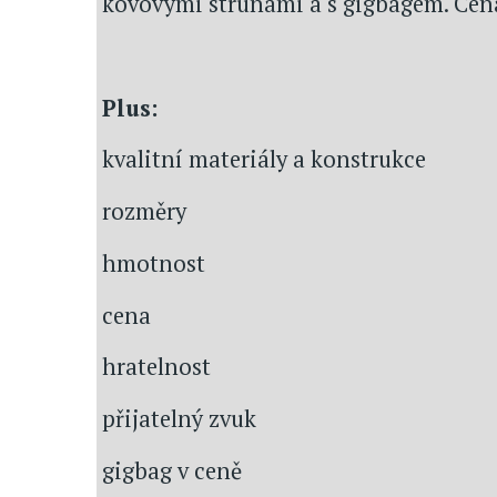
kovovými strunami a s gigbagem. Cena
Plus:
kvalitní materiály a konstrukce
rozměry
hmotnost
cena
hratelnost
přijatelný zvuk
gigbag v ceně