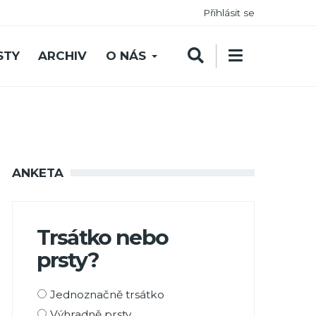
Přihlásit se
STY
ARCHIV
O NÁS
ANKETA
Trsátko nebo
prsty?
Možnosti
Jednoznačně trsátko
výběru
Výhradně prsty