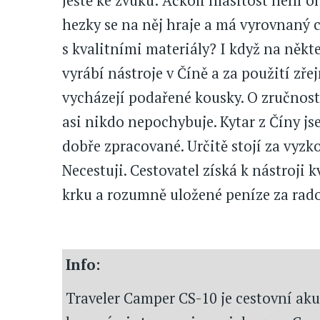
Ještě ke zvuku: Ačkoli hlasitost není o
hezky se na něj hraje a má vyrovnaný ch
s kvalitními materiály? I když na někte
vyrábí nástroje v Číně a za použití zře
vycházejí podařené kousky. O zručnost
asi nikdo nepochybuje. Kytar z Číny js
dobře zpracované. Určitě stojí za vyzko
Necestuji. Cestovatel získá k nástroji k
krku a rozumně uložené peníze za rado
Info:
Traveler Camper CS-10 je cestovní ak