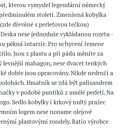
st, kterou vymyslel legendární německý
 v předminulém století. Zmenšená kobylka
(zde dřevěné s perleťovou tečkou)
Deska nese jednoduše vykládanou rozetu -
ku pěkná intarzie. Pro uchycení řemene
třilo. Jsou z plastu a při pádu měníte za
vý levnější mahagon, nese dvacet tenkých
také dobře jsou opracovány. Nikde nedrnčí a
 polohách. Hmatník se zdá být palisandrem
načky v podobě puntíků z umělé perleti. Na
ogo. Sedlo kobylky i krkový nultý pražec
firemním logem nese noname olejové
nými plastovými rondely. Ratio výrobce