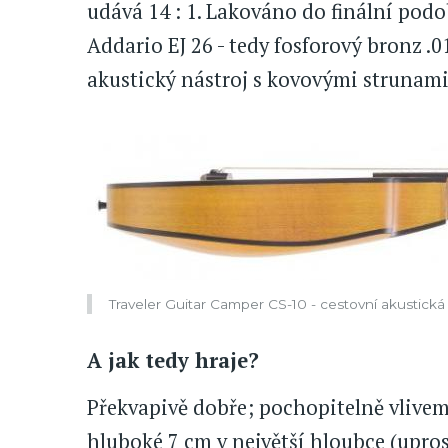
udává 14 : 1. Lakováno do finální pod
Addario EJ 26 - tedy fosforový bronz .
akustický nástroj s kovovými strunami
Traveler Guitar Camper CS-10 - cestovní akustická
A jak tedy hraje?
Překvapivě dobře; pochopitelně vlivem
hluboké 7 cm v největší hloubce (upr