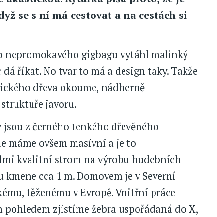
dyž se s ní má cestovat a na cestách si
ho nepromokavého gigbagu vytáhl malinký
á říkat. No tvar to má a design taky. Takže
otického dřeva okoume, nádherně
struktuře javoru.
y jsou z černého tenkého dřevěného
de máme ovšem masívní a je to
lmi kvalitní strom na výrobu hudebních
ru kmene cca 1 m. Domovem je v Severní
kému, těženému v Evropě. Vnitřní práce -
m pohledem zjistíme žebra uspořádaná do X,