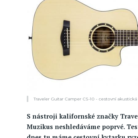
Traveler Guitar Camper CS-10 - cestovní akustická
S nástroji kalifornské značky Trave
Muzikus neshledáváme poprvé. Testy
dnes tu máme cestovní kytarku ryze 