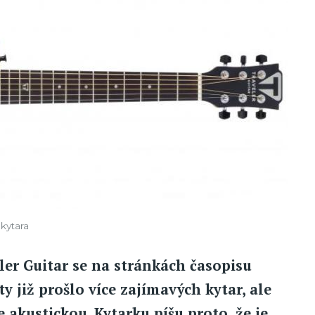
 kytara
ler Guitar se na stránkách časopisu
 již prošlo více zajímavých kytar, ale
akustickou. Kytarku píšu proto, že je