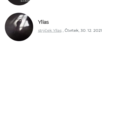
Yllas
strýček Yllas
,
Čtvrtek, 30. 12. 2021