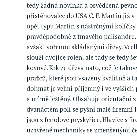
tedy žádná novinka a osvědčená pevno
přistěhovalec do USA C. F. Martin již
opět typu Martin s nástrčnými kolíčky 
pravděpodobně z tmavého palisandru. 
avšak tvořenou skládanými dřevy. Vcel
slouží dvojice rolen, ale tady se tedy še
kovové. Krk ze dřeva nato, což je tako
pražců, které jsou vsazeny kvalitně a 
dohmat je velmi příjemný i ve vyšších
a mírně leštěný. Obsahuje orientační z
dvanáctém poli se pyšní malé firemní l
jsou z fenolové pryskyřice. Hlavice s 
uzavřené mechaniky se zmenšenými čer