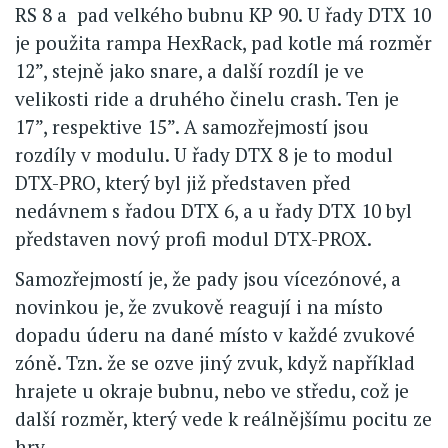
RS 8 a pad velkého bubnu KP 90. U řady DTX 10
je použita rampa HexRack, pad kotle má rozměr
12”, stejně jako snare, a další rozdíl je ve
velikosti ride a druhého činelu crash. Ten je
17”, respektive 15”. A samozřejmostí jsou
rozdíly v modulu. U řady DTX 8 je to modul
DTX-PRO, který byl již představen před
nedávnem s řadou DTX 6, a u řady DTX 10 byl
představen nový profi modul DTX-PROX.
Samozřejmostí je, že pady jsou vícezónové, a
novinkou je, že zvukově reagují i na místo
dopadu úderu na dané místo v každé zvukové
zóně. Tzn. že se ozve jiný zvuk, když například
hrajete u okraje bubnu, nebo ve středu, což je
další rozměr, který vede k reálnějšímu pocitu ze
hry.