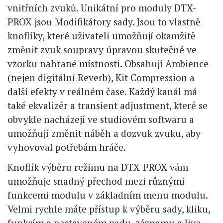
vnitřních zvuků. Unikátní pro moduly DTX-
PROX jsou Modifikátory sady. Jsou to vlastně
knoflíky, které uživateli umožňují okamžitě
změnit zvuk soupravy úpravou skutečné ve
vzorku nahrané místnosti. Obsahují Ambience
(nejen digitální Reverb), Kit Compression a
další efekty v reálném čase. Každý kanál má
také ekvalizér a transient adjustment, které se
obvykle nacházejí ve studiovém softwaru a
umožňují změnit náběh a dozvuk zvuku, aby
vyhovoval potřebám hráče.
Knoflík výběru režimu na DTX-PROX vám
umožňuje snadný přechod mezi různými
funkcemi modulu v základním menu modulu.
Velmi rychle máte přístup k výběru sady, kliku,
funkcím a nastaveném padu, záznamu a live