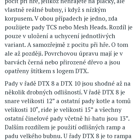
pocit při hře, jelikož nehrajete na placky, ale
vlastně reálné bubny, i když s nízkým
korpusem. V obou případech je jedno, zda
použijete pady TCS nebo Mesh Heads. Rozdíl je
pouze v uložení a uchycení jednotlivých
variant. A samozřejmě z pocitu při hře. O tom
ale až později. Povrchovou úpravu mají je v
barvách černá nebo přirozené dřevo a jsou
opatřeny štítkem s logem DTX.
Pady v řadě DTX 8 a DTX 10 jsou shodné až na
několik drobných odlišností. V řadě DTX 8 je
snare velikosti 12” a ostatní pady kotle a tomů
velikosti 10“, ride je velikosti 15” a všechny
ostatní činelové pady včetně hi-hatu jsou 13”.
Dalším rozdílem je použití odlišných ramp a
padu velkého bubnu. U řady DTX 8 je to rampa