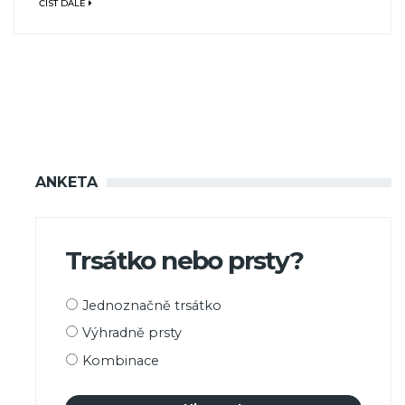
ČÍST DÁLE
ANKETA
Trsátko nebo prsty?
Možnosti
Jednoznačně trsátko
výběru
Výhradně prsty
Kombinace