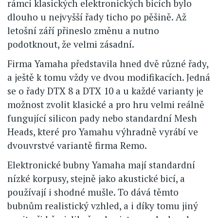
rámci klasických elektronických bicích bylo
dlouho u nejvyšší řady ticho po pěšině. Až
letošní září přineslo změnu a nutno
podotknout, že velmi zásadní.
Firma Yamaha představila hned dvě různé řady,
a ještě k tomu vždy ve dvou modifikacích. Jedná
se o řady DTX 8 a DTX 10 a u každé varianty je
možnost zvolit klasické a pro hru velmi reálně
fungující silicon pady nebo standardní Mesh
Heads, které pro Yamahu výhradně vyrábí ve
dvouvrstvé variantě firma Remo.
Elektronické bubny Yamaha mají standardní
nízké korpusy, stejně jako akustické bicí, a
používají i shodné mušle. To dává těmto
bubnům realistický vzhled, a i díky tomu jiný