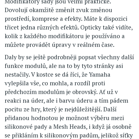
Modifikátory sady jsou velmi praktické.
Dovolují okamžitě změnit zvuk změnou
prostředí, komprese a efekty. Máte k dispozici
třicet jedna různých efektů. Opticky také vidíte,
kolik z každého modifikátoru je používáno a
můžete provádět úpravy v reálném čase.
Daly by se ještě podrobněji popsat všechny další
funkce modulů, ale na to by tyto stránky asi
nestačily. V kostce se dá říci, že Yamaha
vylepšila vše, co mohla, a rozdíl proti
předchozím modulům je obrovský. Ať už v
reakci na úder, ale i barvu úderu a tím pádem
pocitu ze hry, který je nejdůležitější. Další
přidanou hodnotou je možnost výběru mezi
silikonové pady a Mesh Heads, i když já osobně
se přikláním k silikonovým padům, jelikož síťky