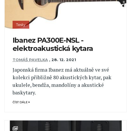
Testy
Ibanez PA300E-NSL -
elektroakustická kytara
TOMÁŠ PAVELKA
,
28. 12. 2021
Japonská firma Ibanez má aktuálně ve své
kolekci přibližně 80 akustických kytar, pak
ukulele, bendža, mandolíny a akustické
baskytary.
ČÍST DÁLE