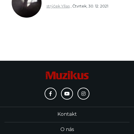
strýček Yllas
,
Čtvrtek, 30. 12. 2021
Kontakt
O nás