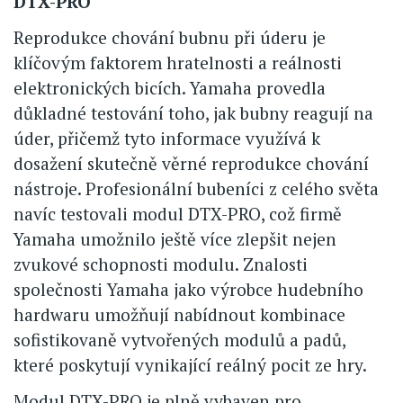
DTX-PRO
Reprodukce chování bubnu při úderu je
klíčovým faktorem hratelnosti a reálnosti
elektronických bicích. Yamaha provedla
důkladné testování toho, jak bubny reagují na
úder, přičemž tyto informace využívá k
dosažení skutečně věrné reprodukce chování
nástroje. Profesionální bubeníci z celého světa
navíc testovali modul DTX-PRO, což firmě
Yamaha umožnilo ještě více zlepšit nejen
zvukové schopnosti modulu. Znalosti
společnosti Yamaha jako výrobce hudebního
hardwaru umožňují nabídnout kombinace
sofistikovaně vytvořených modulů a padů,
které poskytují vynikající reálný pocit ze hry.
Modul DTX-PRO je plně vybaven pro