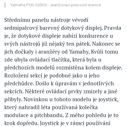
Yamaha PSR-SX900 - aranžovací pracovní stanice
Střednímu panelu nástroje vévodí
sedmipalcový barevný dotykový displej. Pravda
je, že dotykové displeje nabízí konkurence u
svých nástrojů již nějaký ten pátek. Nakonec se
jich dočkaly i aranžéry od Yamahy. Kvůli tomu
zde ubyla ovládací tlačítka, která byla u
předchozích modelů rozmístěna kolem displeje.
Rozložení sekcí je podobné jako u jeho
předchůdce. Došlo k úpravám v jednotlivých
sekcích. Některé ovládací prvky zmizely a jiné
přibyly. Novinkou u tohoto modelu je joystick,
který nahradil léta používaná kolečka
modulace a pitchbandu. Z mého pohledu je to
krok dopředu. Joystick je v rámci používání