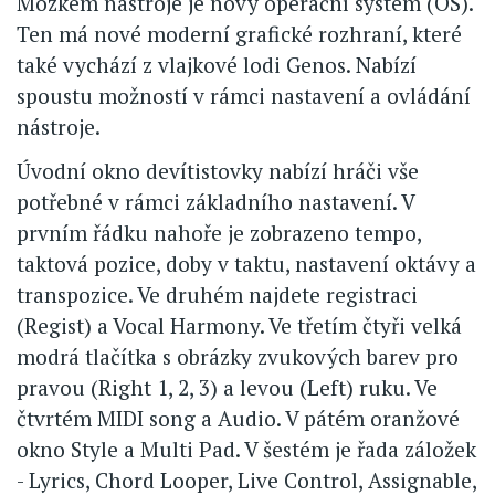
Mozkem nástroje je nový operační systém (OS).
Ten má nové moderní grafické rozhraní, které
také vychází z vlajkové lodi Genos. Nabízí
spoustu možností v rámci nastavení a ovládání
nástroje.
Úvodní okno devítistovky nabízí hráči vše
potřebné v rámci základního nastavení. V
prvním řádku nahoře je zobrazeno tempo,
taktová pozice, doby v taktu, nastavení oktávy a
transpozice. Ve druhém najdete registraci
(Regist) a Vocal Harmony. Ve třetím čtyři velká
modrá tlačítka s obrázky zvukových barev pro
pravou (Right 1, 2, 3) a levou (Left) ruku. Ve
čtvrtém MIDI song a Audio. V pátém oranžové
okno Style a Multi Pad. V šestém je řada záložek
- Lyrics, Chord Looper, Live Control, Assignable,