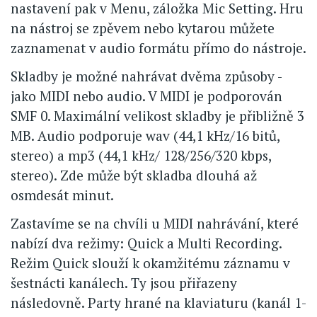
nastavení pak v Menu, záložka Mic Setting. Hru
na nástroj se zpěvem nebo kytarou můžete
zaznamenat v audio formátu přímo do nástroje.
Skladby je možné nahrávat dvěma způsoby -
jako MIDI nebo audio. V MIDI je podporován
SMF 0. Maximální velikost skladby je přibližně 3
MB. Audio podporuje wav (44,1 kHz/16 bitů,
stereo) a mp3 (44,1 kHz/ 128/256/320 kbps,
stereo). Zde může být skladba dlouhá až
osmdesát minut.
Zastavíme se na chvíli u MIDI nahrávání, které
nabízí dva režimy: Quick a Multi Recording.
Režim Quick slouží k okamžitému záznamu v
šestnácti kanálech. Ty jsou přiřazeny
následovně. Party hrané na klaviaturu (kanál 1-