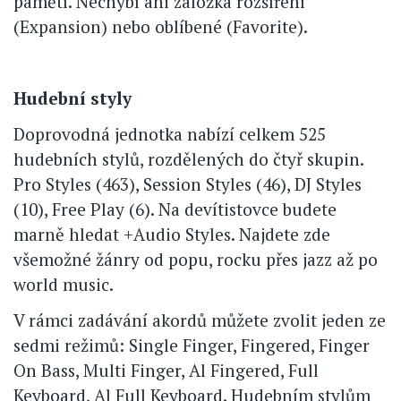
pamětí. Nechybí ani záložka rozšíření
(Expansion) nebo oblíbené (Favorite).
Hudební styly
Doprovodná jednotka nabízí celkem 525
hudebních stylů, rozdělených do čtyř skupin.
Pro Styles (463), Session Styles (46), DJ Styles
(10), Free Play (6). Na devítistovce budete
marně hledat +Audio Styles. Najdete zde
všemožné žánry od popu, rocku přes jazz až po
world music.
V rámci zadávání akordů můžete zvolit jeden ze
sedmi režimů: Single Finger, Fingered, Finger
On Bass, Multi Finger, Al Fingered, Full
Keyboard, Al Full Keyboard. Hudebním stylům