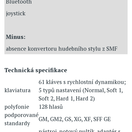
Bluetooth
joystick
Mínus:
absence konvertoru hudebního stylu z SMF
Technická specifikace
61 kláves s rychlostní dynamikou;
klaviatura
5 typů nastavení (Normal, Soft 1,
Soft 2, Hard 1, Hard 2)
polyfonie
128 hlasů
podporované
GM, GM2, GS, XG, XF, SFF GE
standardy
nástroj, notový pultík, adaptér s