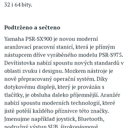
32 i 64 bity.
Podtrženo a sečteno
Yamaha PSR-SX900 je novou moderní
aranžovací pracovní stanicí, která je přímým
nástupcem dříve vyráběného modelu PSR-S975.
Devítistovka nabízí spoustu nových standardů v
oblasti zvuku i designu. Mozkem nástroje je
nově přepracovaný operační systém. Díky
dotykovému displeji, který je provázán s
tlačítky, je obsluha daleko příjemnější. Aranžér
nabízí spoustu moderních technologií, které
jistě potěší každého příznivce této značky.
Jmenujme například joystick, Bluetooth,
podružný výstup SUB, širokopásmové