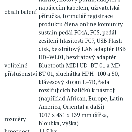
napájecím kabelem, uživatelská
obsah balení
příručka, formulář registrace
produktu člena online komunity
sustain pedál FC4A, FC5, pedál
zesílení hlasitosti FC7, USB Flash
disk, bezdrátový LAN adaptér USB
UD–WL01, bezdrátový adaptér
volitelné
Bluetooth MIDI UD–BT 01 a MD–
příslušenství
BT 01, sluchátka HPH–100 a 50,
klávesový stojan L–7B, řada
rozšiřujících balíčků k nástroji
(například African, Europe, Latin
America, Oriental a další)
1017 x 431 x 139 mm (šířka,
rozměry
hloubka, výška)
hmotnost
11,5 kg