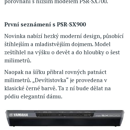
porovnání s nižším modelem PSR-SX700.
První seznámení s PSR-SX900
Novinka nabízí hezký moderní design, působící
štíhlejším a mladistvějším dojmem. Model
zeštíhlel na výšku o devět a do hloubky o šest
milimetrů.
Naopak na šířku přibral rovných patnáct
milimetrů. „Devítistovka“ je provedena v
klasické černé barvě. Ta z ní bude dělat na
pódiu elegantní dámu.