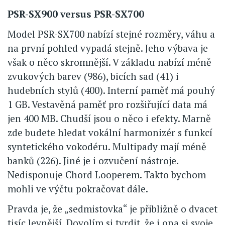
PSR-SX900 versus PSR-SX700
Model PSR-SX700 nabízí stejné rozměry, váhu a
na první pohled vypadá stejně. Jeho výbava je
však o něco skromnější. V základu nabízí méně
zvukových barev (986), bicích sad (41) i
hudebních stylů (400). Interní paměť má pouhý
1 GB. Vestavěná paměť pro rozšiřující data má
jen 400 MB. Chudší jsou o něco i efekty. Marně
zde budete hledat vokální harmonizér s funkcí
syntetického vokodéru. Multipady mají méně
banků (226). Jiné je i ozvučení nástroje.
Nedisponuje Chord Looperem. Takto bychom
mohli ve výčtu pokračovat dále.
Pravda je, že „sedmistovka“ je přibližně o dvacet
tisíc levnější. Dovolím si tvrdit, že i ona si svoje