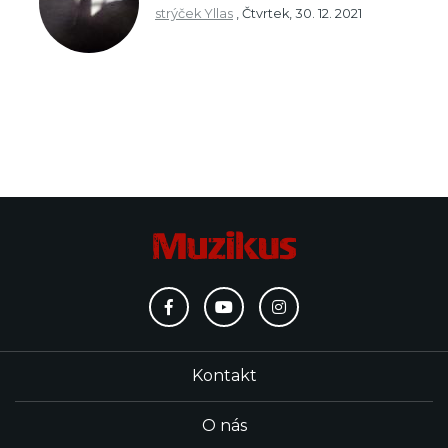
strýček Yllas
,
Čtvrtek, 30. 12. 2021
Kontakt
O nás