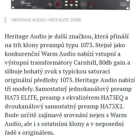
HERITAGE AUDIO: HA73 ELITE SERIE
Heritage Audio je další značkou, která přináší
na trh klony preampů typu 1073. Stejně jako
konkurenční Warm Audio nabízí vstupní a
výstupní transformátory Carnhill, 80db gain a
slibuje bohatý zvuk s typickou saturací
originální předlohy 1073. Heritage Audio nabízí
tři modely. Samostatný jednokanálový preamp
HA73 ELITE, preamp s ekvalizérem HA73EQ a
dvoukanálový samostatný preamp HA73X2.
Bude určitě zajímavé srovnání nejen s Warm
Audio, ale i s ostatními klony a v neposední
řadě s originálem.