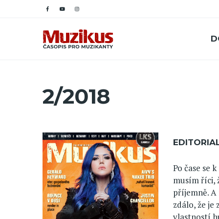
D
2/2018
EDITORIA
Po čase se k
musím říci, 
příjemně. A 
zdálo, že je 
vlastností h