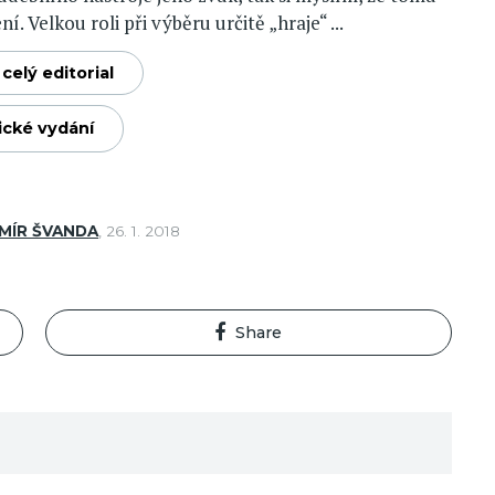
í. Velkou roli při výběru určitě „hraje“ ...
celý editorial
ické vydání
MÍR ŠVANDA
,
26. 1. 2018
Share