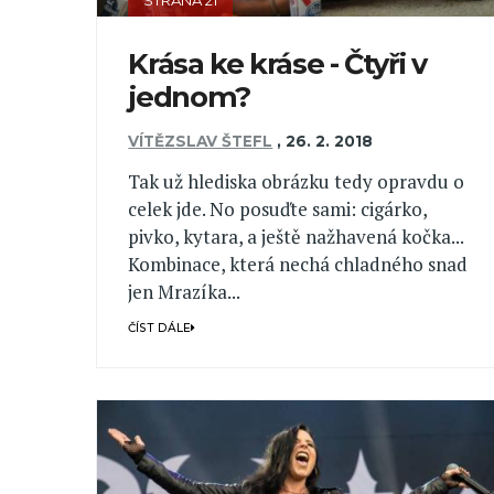
STRANA 21
Krása ke kráse - Čtyři v
jednom?
VÍTĚZSLAV ŠTEFL
,
26. 2. 2018
Tak už hlediska obrázku tedy opravdu o
celek jde. No posuďte sami: cigárko,
pivko, kytara, a ještě nažhavená kočka...
Kombinace, která nechá chladného snad
jen Mrazíka...
ČÍST DÁLE