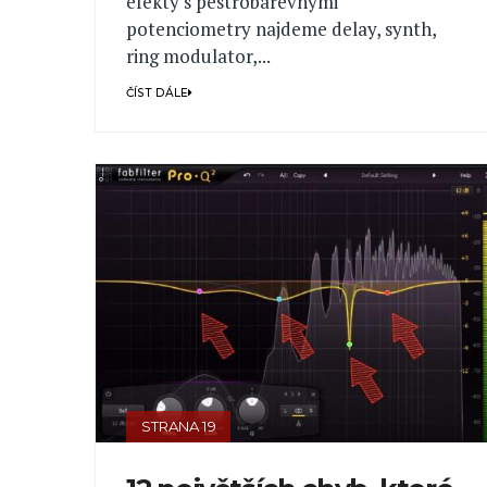
efekty s pestrobarevnými
potenciometry najdeme delay, synth,
ring modulator,...
ČÍST DÁLE
STRANA 19