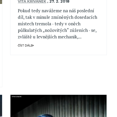
VÍŤA KŘIVÁNEK
,
27. 2. 2018
Pokud tedy navážeme na náš poslední
díl, tak v minule zmíněných dosedacích
místech tremola - tedy v oněch
půlkulatých „nožovitých“ zúženích - se,
zvláště u levnějších mechanik,...
ČÍST DÁLE