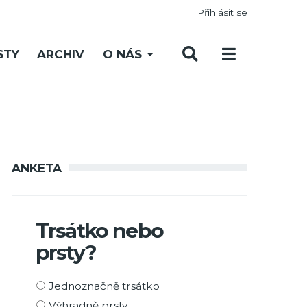
Přihlásit se
STY
ARCHIV
O NÁS
ANKETA
Trsátko nebo
prsty?
Možnosti
Jednoznačně trsátko
výběru
Výhradně prsty