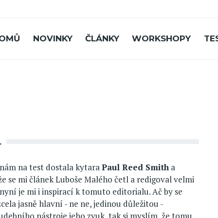
OMŮ
NOVINKY
ČLÁNKY
WORKSHOPY
TE
L
 nám na test dostala kytara
Paul Reed Smith
a
že se mi článek Luboše Malého četl a redigoval velmi
nyní je mi i inspirací k tomuto editorialu. Ač by se
zcela jasně hlavní - ne ne, jedinou důležitou -
udebního nástroje jeho zvuk, tak si myslím, že tomu