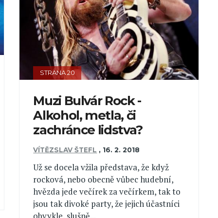
STRANA 20
Muzi Bulvár Rock -
Alkohol, metla, či
zachránce lidstva?
VÍTĚZSLAV ŠTEFL
,
16. 2. 2018
Už se docela vžila představa, že když
rocková, nebo obecně vůbec hudební,
hvězda jede večírek za večírkem, tak to
jsou tak divoké party, že jejich účastníci
obvykle, slušně...