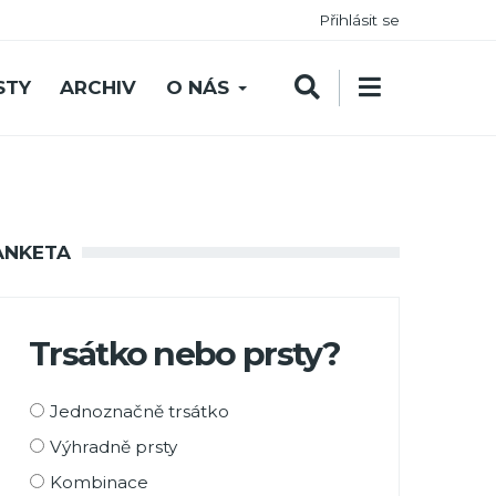
Přihlásit se
STY
ARCHIV
O NÁS
ANKETA
Trsátko nebo prsty?
Možnosti
Jednoznačně trsátko
výběru
Výhradně prsty
Kombinace