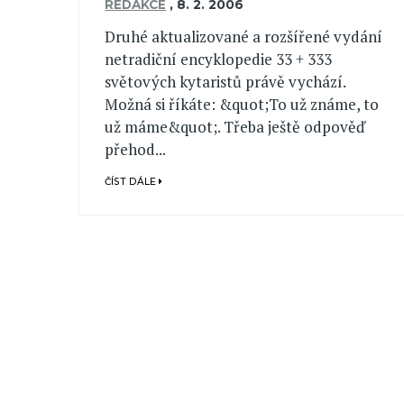
REDAKCE
,
8. 2. 2006
Druhé aktualizované a rozšířené vydání
netradiční encyklopedie 33 + 333
světových kytaristů právě vychází.
Možná si říkáte: &quot;To už známe, to
už máme&quot;. Třeba ještě odpověď
přehod...
ČÍST DÁLE