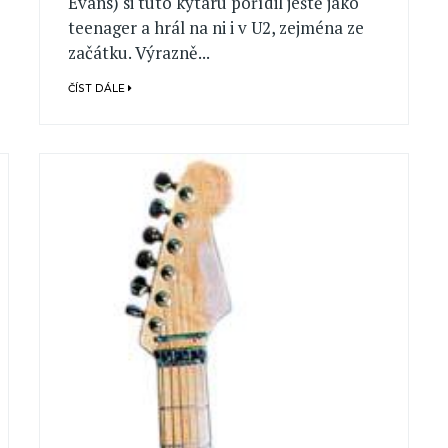
Evans) si tuto kytaru pořídil ještě jako
teenager a hrál na ni i v U2, zejména ze
začátku. Výrazně...
ČÍST DÁLE