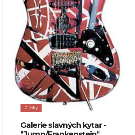
Články
Galerie slavných kytar -
"Jump/Frankenstein"