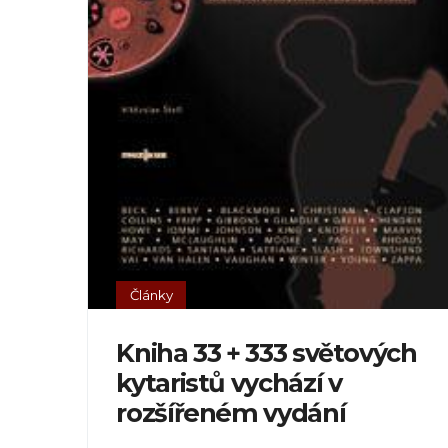
Články
Kniha 33 + 333 světových
kytaristů vychází v
rozšířeném vydání