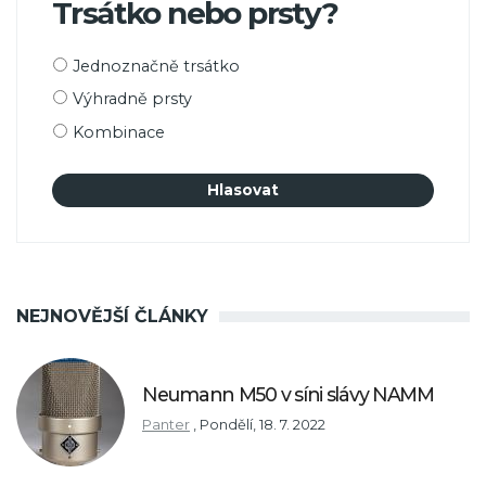
Trsátko nebo prsty?
Možnosti
Jednoznačně trsátko
výběru
Výhradně prsty
Kombinace
NEJNOVĚJŠÍ ČLÁNKY
Neumann M50 v síni slávy NAMM
Panter
,
Pondělí, 18. 7. 2022