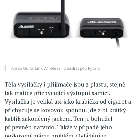
Alesis GuitarLink Wireless - bezdrát pro kytaru
Těla vysílačky i přijímače jsou z plastu, stejně
tak matice přichycující výstupní samici.
Vysílačka je veliká asi jako krabička od cigaret a
přichycuje se kovovou sponou. Jde z ní krátký
kablík zakončený jackem. Ten je bohužel
připevněn natvrdo. Takže v případě jeho
poškození máme problém. Ovládání je