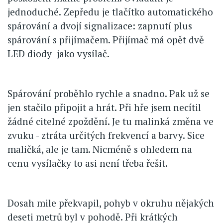
jednoduché. Zepředu je tlačítko automatického
spárování a dvojí signalizace: zapnutí plus
spárování s přijímačem. Přijímač má opět dvě
LED diody jako vysílač.
Spárování proběhlo rychle a snadno. Pak už se
jen stačilo připojit a hrát. Při hře jsem necítil
žádné citelné zpoždění. Je tu malinká změna ve
zvuku - ztráta určitých frekvencí a barvy. Sice
maličká, ale je tam. Nicméně s ohledem na
cenu vysílačky to asi není třeba řešit.
Dosah mile překvapil, pohyb v okruhu nějakých
deseti metrů byl v pohodě. Při krátkých