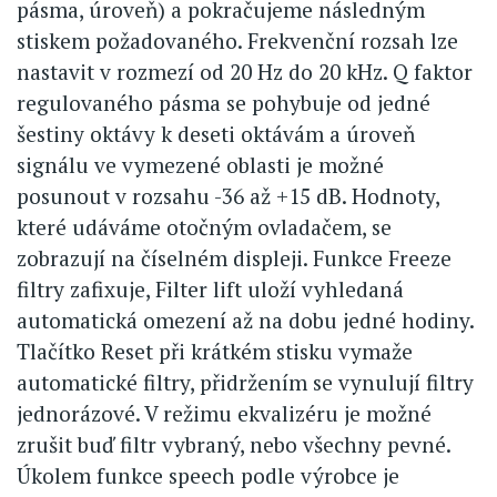
pásma, úroveň) a pokračujeme následným
stiskem požadovaného. Frekvenční rozsah lze
nastavit v rozmezí od 20 Hz do 20 kHz. Q faktor
regulovaného pásma se pohybuje od jedné
šestiny oktávy k deseti oktávám a úroveň
signálu ve vymezené oblasti je možné
posunout v rozsahu -36 až +15 dB. Hodnoty,
které udáváme otočným ovladačem, se
zobrazují na číselném displeji. Funkce Freeze
filtry zafixuje, Filter lift uloží vyhledaná
automatická omezení až na dobu jedné hodiny.
Tlačítko Reset při krátkém stisku vymaže
automatické filtry, přidržením se vynulují filtry
jednorázové. V režimu ekvalizéru je možné
zrušit buď filtr vybraný, nebo všechny pevné.
Úkolem funkce speech podle výrobce je