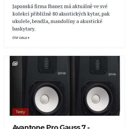
Japonská firma Ibanez má aktuálně ve své
kolekci přibližně 80 akustických kytar, pak
ukulele, bendža, mandolíny a akustické
baskytary.
ČÍST DÁLE
Testy
Avantone Pro Gauss 7 -