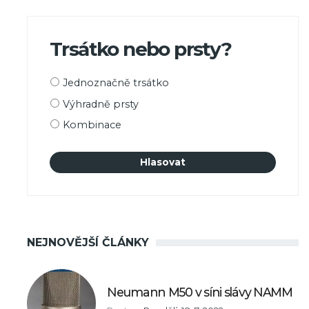
Trsátko nebo prsty?
Možnosti
Jednoznačně trsátko
výběru
Výhradně prsty
Kombinace
NEJNOVĚJŠÍ ČLÁNKY
Neumann M50 v síni slávy NAMM