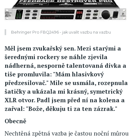
Behringer Pro FBQ2496 - jak uvalit vazbu na vazbu
Měl jsem zvukařský sen. Mezi starými a
šerednými rockery se náhle zjevila
nádherná, nesporně talentovaná dívka a
tiše promluvila: "Mám hlasivkový
předzesilovač." Mile se usmála, rozepnula
šatičky a ukázala mi krásný, symetrický
XLR otvor. Padl jsem před ní na kolena a
zařval: "Bože, děkuju ti za ten zázrak."
Obecně
Nechtěná zpětná vazba je častou noční můrou