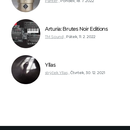
Panter
,
Pondělí, 18. 7. 2022
Arturia: Brutes Noir Editions
TM Sound
,
Pátek, 11. 2. 2022
Yllas
strýček Yllas
,
Čtvrtek, 30. 12. 2021