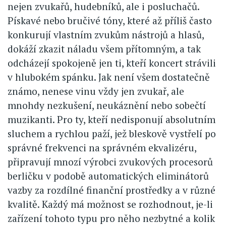
nejen zvukařů, hudebníků, ale i posluchačů.
Pískavé nebo bručivé tóny, které až příliš často
konkurují vlastním zvukům nástrojů a hlasů,
dokáží zkazit náladu všem přítomným, a tak
odcházejí spokojeně jen ti, kteří koncert strávili
v hlubokém spánku. Jak není všem dostatečně
známo, nenese vinu vždy jen zvukař, ale
mnohdy nezkušení, neukáznění nebo sobečtí
muzikanti. Pro ty, kteří nedisponují absolutním
sluchem a rychlou paží, jež bleskově vystřelí po
správné frekvenci na správném ekvalizéru,
připravují mnozí výrobci zvukových procesorů
berličku v podobě automatických eliminátorů
vazby za rozdílné finanční prostředky a v různé
kvalitě. Každý má možnost se rozhodnout, je-li
zařízení tohoto typu pro něho nezbytné a kolik