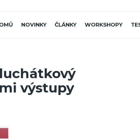
OMŮ
NOVINKY
ČLÁNKY
WORKSHOPY
TE
sluchátkový
řmi výstupy