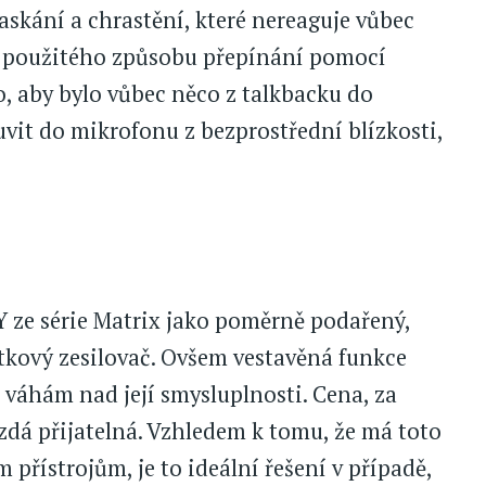
askání a chrastění, které nereaguje vůbec
ek použitého způsobu přepínání pomocí
, aby bylo vůbec něco z talkbacku do
luvit do mikrofonu z bezprostřední blízkosti,
Y ze série Matrix jako poměrně podařený,
tkový zesilovač. Ovšem vestavěná funkce
k váhám nad její smysluplnosti. Cena, za
 zdá přijatelná. Vzhledem k tomu, že má toto
m přístrojům, je to ideální řešení v případě,