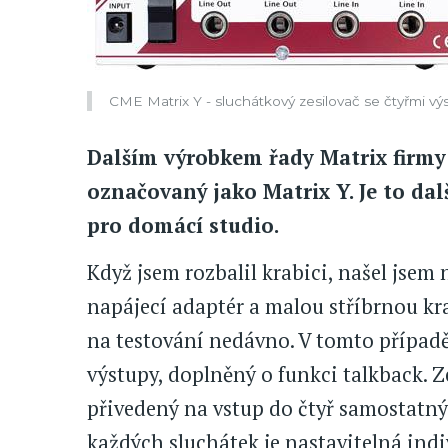
CME Matrix Y - sluchátkový zesilovač se čtyřmi vý
Dalším výrobkem řady Matrix firmy
označovaný jako Matrix Y. Je to dal
pro domácí studio.
Když jsem rozbalil krabici, našel jsem 
napájecí adaptér a malou stříbrnou kr
na testování nedávno. V tomto případě 
výstupy, doplněný o funkci talkback. Z
přivedený na vstup do čtyř samostatný
každých sluchátek je nastavitelná in