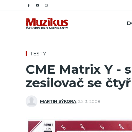
D
TESTY
CME Matrix Y - 
zesilovač se čty
MARTIN SÝKORA
,
25. 3. 2008