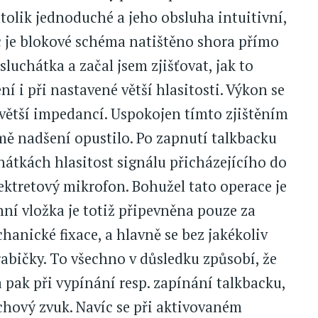
atolik jednoduché a jeho obsluha intuitivní,
c je blokové schéma natištěno shora přímo
 sluchátka a začal jsem zjišťovat, jak to
ení i při nastavené větší hlasitosti. Výkon se
s větší impedancí. Uspokojen tímto zjištěním
 mě nadšení opustilo. Po zapnutí talkbacku
hátkách hlasitost signálu přicházejícího do
lektretový mikrofon. Bohužel tato operace je
í vložka je totiž připevněna pouze za
hanické fixace, a hlavně se bez jakékoliv
rabičky. To všechno v důsledku způsobí, že
 pak při vypínání resp. zapínání talkbacku,
echový zvuk. Navíc se při aktivovaném