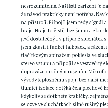
nesrozumitelně. Naštěstí zařízení je n
že návod prakticky není potřeba. Naví
na přístroji. Připojil jsem tedy signál a
hraje. Hraje to čistě, bez šumu a zkresl
jeví dostatečný i v případě sluchátek 
jsem zkusil i funkci talkback, a rázem
tlačítkovým spínačem poklesla ve sluc
stereo vstupu a připojil se vestavěný e
doprovázena silným rušením. Mikrofonn
vývody k plošnému spoji, bez další mec
tlumicí izolace dotýká čela plechové k
kdykoliv se dotknete krabičky, zejména
se ozve ve sluchátkách silně rušivý pl