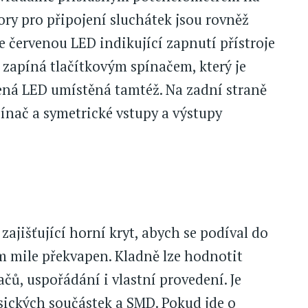
tory pro připojení sluchátek jsou rovněž
e červenou LED indikující zapnutí přístroje
 zapíná tlačítkovým spínačem, který je
lená LED umístěná tamtéž. Na zadní straně
ínač a symetrické vstupy a výstupy
zajišťující horní kryt, abych se podíval do
em mile překvapen. Kladně lze hodnotit
čů, uspořádání i vlastní provedení. Je
ických součástek a SMD. Pokud jde o