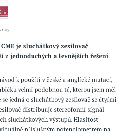
stupy
 CME je sluchátkový zesilovač
ší z jednoduchých a levnějších řešení
návod k použití v české a anglické mutaci,
abičku velmi podobnou té, kterou jsem měl
se jedná o sluchátkový zesilovač se čtyřmi
esilovač distribuuje stereofonní signál
ch sluchátkových výstupů. Hlasitost
dividuálně příslušným potenciometrem na