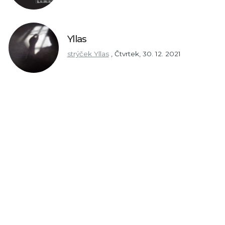
Yllas
strýček Yllas
,
Čtvrtek, 30. 12. 2021