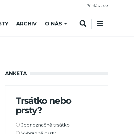
Přihlásit se
STY
ARCHIV
O NÁS
ANKETA
Trsátko nebo
prsty?
Možnosti
Jednoznačně trsátko
výběru
Výhradně prsty