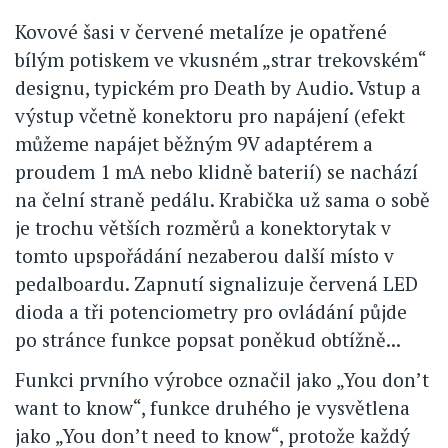
Kovové šasi v červené metalíze je opatřené
bílým potiskem ve vkusném „strar trekovském“
designu, typickém pro Death by Audio. Vstup a
výstup včetně konektoru pro napájení (efekt
můžeme napájet běžným 9V adaptérem a
proudem 1 mA nebo klidně baterií) se nachází
na čelní straně pedálu. Krabička už sama o sobě
je trochu větších rozměrů a konektorytak v
tomto upspořádání nezaberou další místo v
pedalboardu. Zapnutí signalizuje červená LED
dioda a tři potenciometry pro ovládání půjde
po stránce funkce popsat poněkud obtížně...
Funkci prvního výrobce označil jako „You don’t
want to know“, funkce druhého je vysvětlena
jako „You don’t need to know“, protože každý