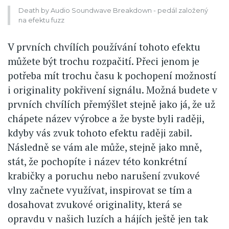
Death by Audio Soundwave Breakdown - pedál založený
na efektu fuzz
V prvních chvílích používání tohoto efektu
můžete být trochu rozpačití. Přeci jenom je
potřeba mít trochu času k pochopení možností
i originality pokřivení signálu. Možná budete v
prvních chvílích přemýšlet stejně jako já, že už
chápete název výrobce a že byste byli raději,
kdyby vás zvuk tohoto efektu raději zabil.
Následně se vám ale může, stejně jako mně,
stát, že pochopíte i název této konkrétní
krabičky a poruchu nebo narušení zvukové
vlny začnete využívat, inspirovat se tím a
dosahovat zvukové originality, která se
opravdu v našich luzích a hájích ještě jen tak