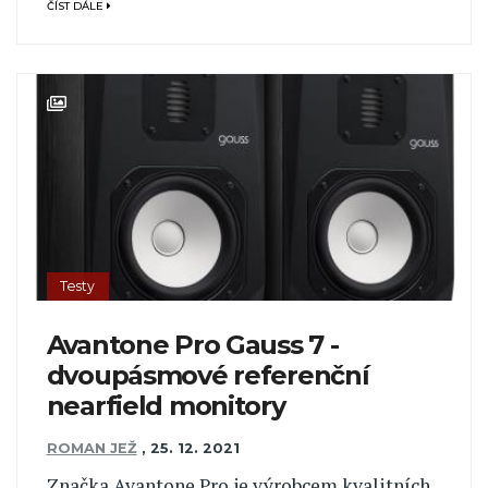
ČÍST DÁLE
Testy
Avantone Pro Gauss 7 -
dvoupásmové referenční
nearfield monitory
ROMAN JEŽ
,
25. 12. 2021
Značka Avantone Pro je výrobcem kvalitních