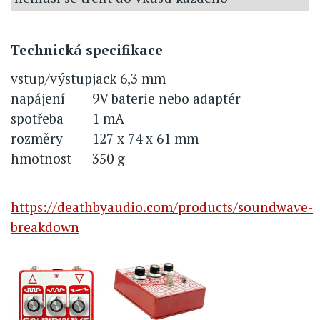
Technická specifikace
vstup/výstup
jack 6,3 mm
napájení
9V baterie nebo adaptér
spotřeba
1 mA
rozměry
127 x 74 x 61 mm
hmotnost
350 g
https://deathbyaudio.com/products/soundwave-
breakdown