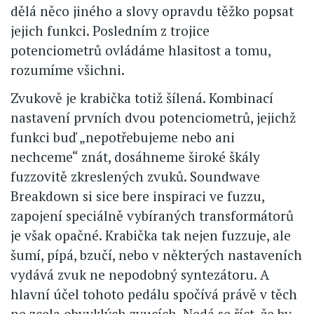
dělá něco jiného a slovy opravdu těžko popsat
jejich funkci. Posledním z trojice
potenciometrů ovládáme hlasitost a tomu,
rozumíme všichni.
Zvukově je krabička totiž šílená. Kombinací
nastavení prvních dvou potenciometrů, jejichž
funkci buď „nepotřebujeme nebo ani
nechceme“ znát, dosáhneme široké škály
fuzzovitě zkreslených zvuků. Soundwave
Breakdown si sice bere inspiraci ve fuzzu,
zapojení speciálně vybíraných transformátorů
je však opačné. Krabička tak nejen fuzzuje, ale
šumí, pípá, bzučí, nebo v některých nastaveních
vydává zvuk ne nepodobný syntezátoru. A
hlavní účel tohoto pedálu spočívá právě v těch
ne zcela obvyklých zvucích. Nedá se říct, že by