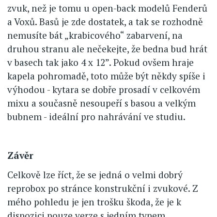
zvuk, než je tomu u open-back modelů Fenderů
a Voxů. Basů je zde dostatek, a tak se rozhodně
nemusíte bát „krabicového“ zabarvení, na
druhou stranu ale nečekejte, že bedna bud hrát
v basech tak jako 4 x 12”. Pokud ovšem hraje
kapela pohromadě, toto může být někdy spíše i
výhodou - kytara se dobře prosadí v celkovém
mixu a současně nesoupeří s basou a velkým
bubnem - ideální pro nahrávání ve studiu.
Závěr
Celkově lze říct, že se jedná o velmi dobrý
reprobox po stránce konstrukční i zvukové. Z
mého pohledu je jen trošku škoda, že je k
dispozici pouze verze s jedním typem