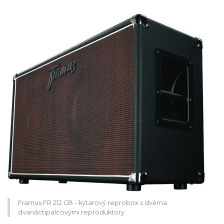
Framus FR 212 CB - kytarový reprobox s dvěma
dvanáctipalcovými reproduktory