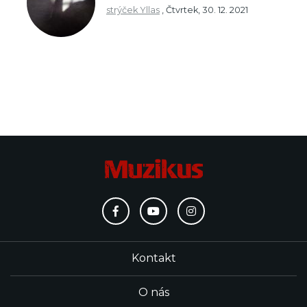
strýček Yllas
,
Čtvrtek, 30. 12. 2021
Kontakt
O nás