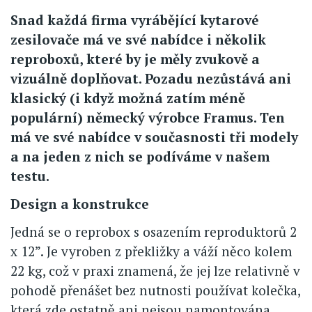
Snad každá firma vyrábějící kytarové
zesilovače má ve své nabídce i několik
reproboxů, které by je měly zvukově a
vizuálně doplňovat. Pozadu nezůstává ani
klasický (i když možná zatím méně
populární) německý výrobce Framus. Ten
má ve své nabídce v současnosti tři modely
a na jeden z nich se podíváme v našem
testu.
Design a konstrukce
Jedná se o reprobox s osazením reproduktorů 2
x 12”. Je vyroben z překližky a váží něco kolem
22 kg, což v praxi znamená, že jej lze relativně v
pohodě přenášet bez nutnosti používat kolečka,
která zde ostatně ani nejsou namontována.