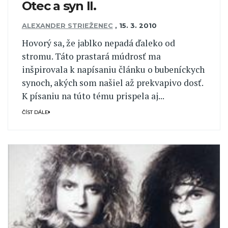
Otec a syn II.
ALEXANDER STRIEŽENEC
,
15. 3. 2010
Hovorý sa, že jablko nepadá ďaleko od
stromu. Táto prastará múdrosť ma
inšpirovala k napísaniu článku o bubeníckych
synoch, akých som našiel až prekvapivo dosť.
K písaniu na túto tému prispela aj...
ČÍST DÁLE