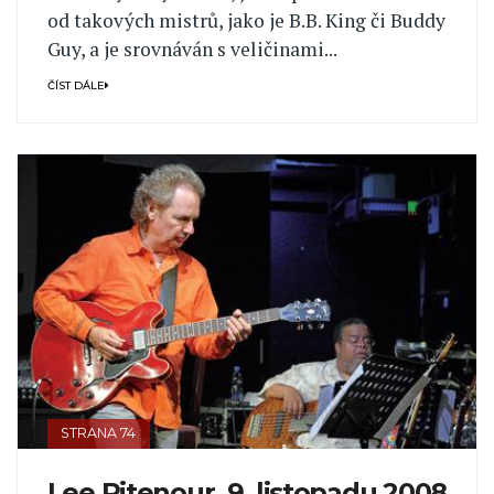
od takových mistrů, jako je B.B. King či Buddy
Guy, a je srovnáván s veličinami...
ČÍST DÁLE
STRANA 74
Lee Ritenour, 9. listopadu 2008