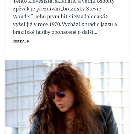
Tento klávesista, skladatel a velmi osobitý
zpěvák je přezdíván „brazilský Stevie
Wonder“. Jeho první hit <i>Madalena</i>
vyšel již v roce 1970. Vychází z tradic jazzu a
brazilské hudby obohacené o další...
ČÍST DÁLE