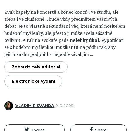
Zvuk kapely na koncertě a konec konců i ve studiu, ale
třeba i ve zkušebně... bude vždy předmětem vášnivých
debat. Je to vlastně sekundární věc, která není nositelem
hudební myšlenky, ale přesto ji může zcela zásadně
ovlivnit. A tak na zvukaře padá
nelehký úkol
. Vypořádat
se s hudební myšlenkou muzikantů na pódiu tak, aby
jejich snahu podpořil a nepodřezával jim ...
Zobrazit celý editorial
Elektronické vydání
VLADIMÍR ŠVANDA
,
2. 3. 2009
Tweet
Share