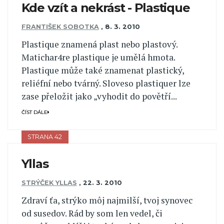
Kde vzít a nekrást - Plastique
FRANTIŠEK SOBOTKA
,
8. 3. 2010
Plastique znamená plast nebo plastový.
Matichar4re plastique je umělá hmota.
Plastique může také znamenat plastický,
reliéfní nebo tvárný. Sloveso plastiquer lze
zase přeložit jako „vyhodit do povětří...
ČÍST DÁLE
STRANA 42
Yllas
STRÝČEK YLLAS
,
22. 3. 2010
Zdraví ťa, strýko môj najmilší, tvoj synovec
od susedov. Rád by som len vedel, či