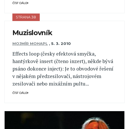
ČÍST DÁLE
STRANA 38
Muzislovník
MOJMÍR MOHAPL
,
5. 3. 2010
Effects loop (česky efektová smyčka,
hantýrkově insert (čteno inzert), někde bývá
psáno dokonce inject): Je to obvodové řešení
v nějakém předzesilovači, nástrojovém
zesilovači nebo mixážním pultu...
ČÍST DÁLE