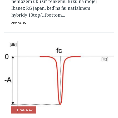
nemôžem ublížiť tenkému krku na mojej
Ibanez RG Japan, keď na ňu natiahnem
hybridy 10top/11bottom...
ČÍST DÁLE
STRANA 42