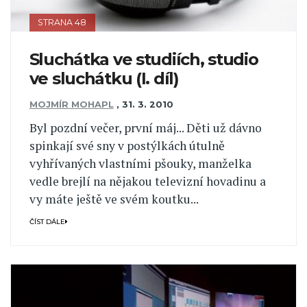
STRANA 48
Sluchátka ve studiích, studio
ve sluchátku (I. díl)
MOJMÍR MOHAPL
,
31. 3. 2010
Byl pozdní večer, první máj... Děti už dávno
spinkají své sny v postýlkách útulně
vyhřívaných vlastními pšouky, manželka
vedle brejlí na nějakou televizní hovadinu a
vy máte ještě ve svém koutku...
ČÍST DÁLE