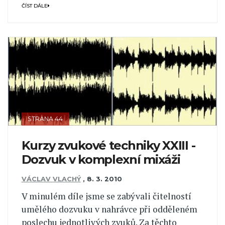
ČÍST DÁLE
STRANA 44
Kurzy zvukové techniky XXIII -
Dozvuk v komplexní mixáži
VÁCLAV VLACHÝ
,
8. 3. 2010
V minulém díle jsme se zabývali čitelností
umělého dozvuku v nahrávce při odděleném
poslechu jednotlivých zvuků. Za těchto