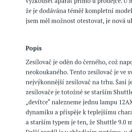
vyzkoušet aparát přímo u prodejce. U
že je dodávána téměř kompletní modelov
jsem měl možnost otestovat, je nová ul
Popis
Zesilovač je oděn do černého, což nap
neokoukaného. Tento zesilovač je ve s
nejvýkonnější zesilovač na trhu. Šasi j
zesilovače je totožné se starším Shuttle
„devítce“ nalezneme jednu lampu 12A
dynamiku a přispěje k teplejšímu char
a starším typem je ten, že Shuttle 9.0