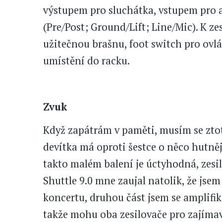
výstupem pro sluchátka, vstupem pro a
(Pre/Post; Ground/Lift; Line/Mic). K z
užitečnou brašnu, foot switch pro ovlá
umístění do racku.
Zvuk
Když zapátrám v paměti, musím se ztot
devítka má oproti šestce o něco hutnějš
takto malém balení je úctyhodná, zesi
Shuttle 9.0 mne zaujal natolik, že jse
koncertu, druhou část jsem se amplifiko
takže mohu oba zesilovače pro zajímav