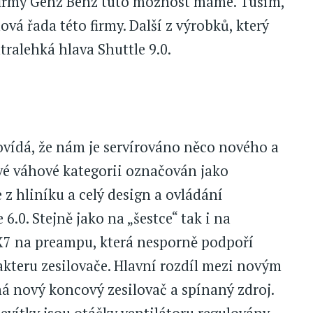
 firmy Genz Benz tuto možnost máme. Tuším,
á řada této firmy. Další z výrobků, který
tralehká hlava Shuttle 9.0.
ovídá, že nám je servírováno něco nového a
vé váhové kategorii označován jako
e z hliníku a celý design a ovládání
 6.0. Stejně jako na „šestce“ tak i na
X7 na preampu, která nesporně podpoří
akteru zesilovače. Hlavní rozdíl mezi novým
 má nový koncový zesilovač a spínaný zdroj.