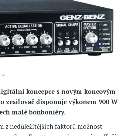
pce
 digitální koncepce s novým koncovým
o zesilovač disponuje výkonem 900 W
ech malé bonboniéry.
m z nedůležitějších faktorů možnost