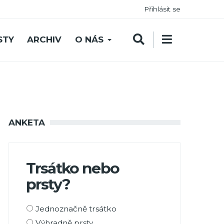
Přihlásit se
STY
ARCHIV
O NÁS
ANKETA
Trsátko nebo
prsty?
Možnosti
Jednoznačně trsátko
výběru
Výhradně prsty