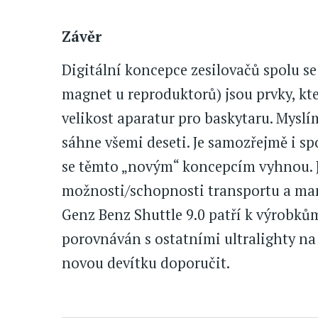
Závěr
Digitální koncepce zesilovačů spolu 
magnet u reproduktorů) jsou prvky, kt
velikost aparatur pro baskytaru. Myslí
sáhne všemi deseti. Je samozřejmě i sp
se těmto „novým“ koncepcím vyhnou. Je 
možnosti/schopnosti transportu a man
Genz Benz Shuttle 9.0 patří k výrobkům
porovnáván s ostatními ultralighty na
novou devítku doporučit.