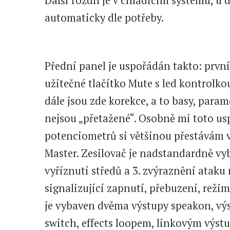
Další rozdíl je v chladicím systému, u 
automaticky dle potřeby.
Přední panel je uspořádán takto: první
užitečné tlačítko Mute s led kontrolko
dále jsou zde korekce, a to basy, param
nejsou „přetažené“. Osobně mi toto us
potenciometrů si většinou přestávám vě
Master. Zesilovač je nadstandardně vyba
vyříznutí středů a 3. zvýraznění ataku 
signalizující zapnutí, přebuzení, reži
je vybaven dvěma výstupy speakon, vý
switch, effects loopem, linkovým výs