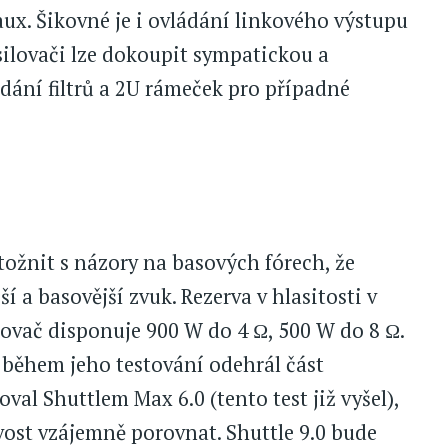
ux. Šikovné je i ovládání linkového výstupu
esilovači lze dokoupit sympatickou a
dání filtrů a 2U rámeček pro případné
ožnit s názory na basových fórech, že
í a basovější zvuk. Rezerva v hlasitosti v
lovač disponuje 900 W do 4 Ω, 500 W do 8 Ω.
m během jeho testování odehrál část
val Shuttlem Max 6.0 (tento test již vyšel),
ost vzájemně porovnat. Shuttle 9.0 bude