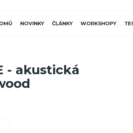
OMŮ
NOVINKY
ČLÁNKY
WORKSHOPY
TE
 - akustická
twood