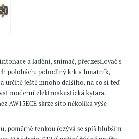
ntonace a ladění, snímač, předzesilovač s
ých polohách, pohodlný krk a hmatník,
a určitě ještě mnoho dalšího, na co si teď
at moderní elektroakustická kytara.
nez AW15ECE skrze síto několika výše
u, poměrně tenkou (ozývá se spíš hlubším