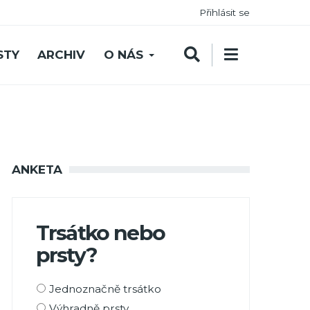
Přihlásit se
STY
ARCHIV
O NÁS
ANKETA
Trsátko nebo
prsty?
Možnosti
Jednoznačně trsátko
výběru
Výhradně prsty