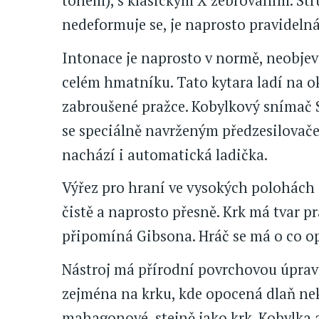
tónem), s klasickým X žebrováním. Stru
nedeformuje se, je naprosto pravidelná
Intonace je naprosto v normě, neobje
celém hmatníku. Tato kytara ladí na o
zabroušené pražce. Kobylkový snímač 
se speciálně navrženým předzesilovače
nachází i automatická ladička.
Výřez pro hraní ve vysokých polohách 
čistě a naprosto přesně. Krk má tvar p
připomíná Gibsona. Hráč se má o co opř
Nástroj má přírodní povrchovou úpravu
zejména na krku, kde opocená dlaň nek
mahagonové, stejně jako krk. Kobylka