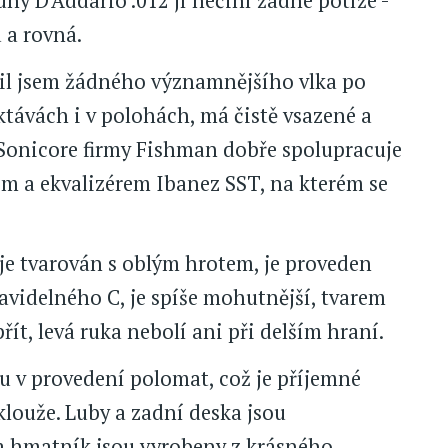
ny D'Addario .012 jí nečiní žádné potíže -
 a rovná.
vil jsem žádného významnějšího vlka po
ktávách i v polohách, má čistě vsazené a
Sonicore firmy Fishman dobře spolupracuje
m a ekvalizérem Ibanez SST, na kterém se
je tvarován s oblým hrotem, je proveden
ravidelného C, je spíše mohutnější, tvarem
ít, levá ruka nebolí ani při delším hraní.
 v provedení polomat, což je příjemné
louže. Luby a zadní deska jsou
 a hmatník jsou vyrobeny z krásného