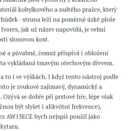
materiál kobylkového a nultého pražce, který
schůdek - struna leží na poměrně úzké ploše
 Ivorex, jak už název napovídá, je velmi
sti slonovou kost.
ně a půvabně, čemuž přispívá i obložení
eta vykládaná tmavým ořechovým dřevem.
 to i ve výškách. I když tento nástroj podle
esto je zvukově zajímavý, dynamický a
Ozývá se dobře při prstové hře, lépe však
nou být slyšet i alikvótní frekvence),
ez AW15ECE bych nejspíš použil jako
kytaru.