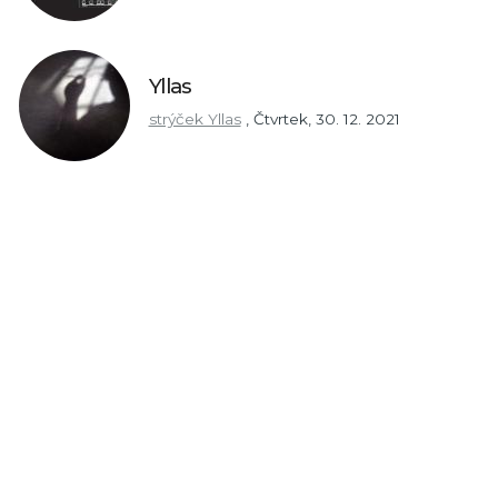
Yllas
strýček Yllas
,
Čtvrtek, 30. 12. 2021