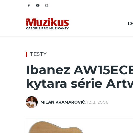
D
TESTY
Ibanez AW15ECE
kytara série Ar
MILAN KRAMAROVIČ
,
12. 3. 2006