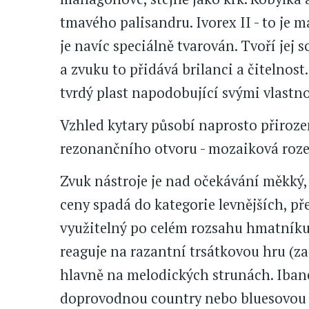
tmavého palisandru. Ivorex II - to je 
je navíc speciálně tvarován. Tvoří jej 
a zvuku to přidává brilanci a čitelnost.
tvrdý plast napodobující svými vlastno
Vzhled kytary působí naprosto přiroze
rezonančního otvoru - mozaiková roz
Zvuk nástroje je nad očekávání měkký, a
ceny spadá do kategorie levnějších, př
využitelný po celém rozsahu hmatníku. 
reaguje na razantní trsátkovou hru (zač
hlavně na melodických strunách. Iban
doprovodnou country nebo bluesovou 