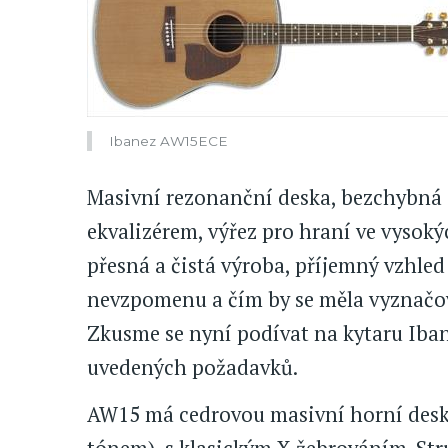
Ibanez AW15ECE
Masivní rezonanční deska, bezchybná i
ekvalizérem, výřez pro hraní ve vysok
přesná a čistá výroba, příjemný vzhled 
nevzpomenu a čím by se měla vyznačov
Zkusme se nyní podívat na kytaru Iba
uvedených požadavků.
AW15 má cedrovou masivní horní desk