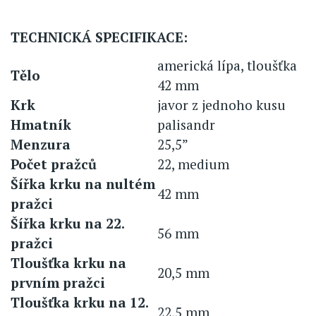
TECHNICKÁ SPECIFIKACE:
americká lípa, tloušťka
Tělo
42 mm
Krk
javor z jednoho kusu
Hmatník
palisandr
Menzura
25,5”
Počet pražců
22, medium
Šířka krku na nultém
42 mm
pražci
Šířka krku na 22.
56 mm
pražci
Tloušťka krku na
20,5 mm
prvním pražci
Tloušťka krku na 12.
22,5 mm