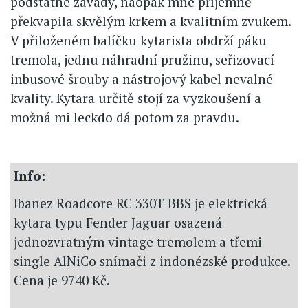
podstatné závady, naopak mne příjemně
překvapila skvělým krkem a kvalitním zvukem.
V přiloženém balíčku kytarista obdrží páku
tremola, jednu náhradní pružinu, seřizovací
inbusové šrouby a nástrojový kabel nevalné
kvality. Kytara určitě stojí za vyzkoušení a
možná mi leckdo dá potom za pravdu.
Info:
Ibanez Roadcore RC 330T BBS je elektrická
kytara typu Fender Jaguar osazená
jednozvratným vintage tremolem a třemi
single AlNiCo snímači z indonézské produkce.
Cena je 9740 Kč.