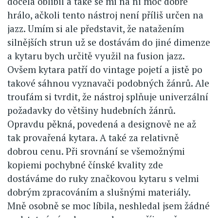
docela oblíbil a také se mi na ni moc dobře
hrálo, ačkoli tento nástroj není příliš určen na
jazz. Umím si ale představit, že natažením
silnějších strun už se dostávám do jiné dimenze
a kytaru bych určitě využil na fusion jazz.
Ovšem kytara patří do vintage pojetí a jistě po
takové sáhnou vyznavači podobných žánrů. Ale
troufám si tvrdit, že nástroj splňuje univerzální
požadavky do většiny hudebních žánrů.
Opravdu pěkná, povedená a designově ne až
tak provařená kytara. A také za relativně
dobrou cenu. Při srovnání se všemožnými
kopiemi pochybné čínské kvality zde
dostáváme do ruky značkovou kytaru s velmi
dobrým zpracováním a slušnými materiály.
Mně osobně se moc líbila, neshledal jsem žádné