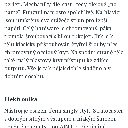
perleti. Mechaniky die-cast - tedy olejové „no-
name“. Fungují naprosto spolehlivě. Na hlavici
jsou umístěny dva srážeče strun pro lepší
napětí. Celý hardware je chromovaný, páka
tremola šroubovací s bílou rukojetí. Krk je k
tělu klasicky přišroubován čtyřmi šrouby přes
chromovaný ocelový kryt. Na spodní straně těla
také malý plastový kryt přístupu ke zdířce
outputu. Vše je tak nějak dobře sladěno a v
dobrém dosahu.
Elektronika
Nástroj je osazen třemi singly stylu Stratocaster
s dobrým silným výstupem a nízkým šumem.
Použité magnety jsou AlNiCo. Přepínání