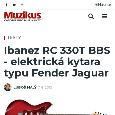
Přihlásit se
TESTY
Ibanez RC 330T BBS
- elektrická kytara
typu Fender Jaguar
LUBOŠ MALÝ
,
7. 8. 2015