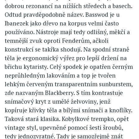
dobrou rezonancí na nižších středech a basech.
Odtud pravděpodobně název. Basswod je u
Ibanezek jako dřevo na korpus velmi často
používáno. Nástroje mají tedy odlišný, měkčí a
temnější zvuk oproti Fenderům, ačkoli
konstrukcí se takřka shodují. Na spodní straně
těla je ergonomický výřez pro lepší držení na
břichu kytaristy. Celý spodek je opatřen černým
neprůhledným lakováním a top je tvořen
lehkým červeným transparentním sunburstem,
zde nazvaným Blackberry. S tím kontrastuje
snímačový kryt z umělé želvoviny, jenž
kopíruje křivky těla a bílými snímači a knoflíky.
Taková stará klasika. Kobylkové trempko, opět
vintage styl, upevněné pomocí šesti šroubů,
tedy jednozvratné. Tady je samozřejmě znát