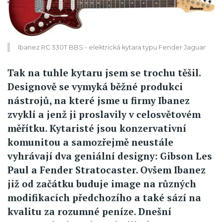
Ibanez RC 330T BBS - elektrická kytara typu Fender Jaguar
Tak na tuhle kytaru jsem se trochu těšil.
Designově se vymyká běžné produkci
nástrojů, na které jsme u firmy Ibanez
zvyklí a jenž ji proslavily v celosvětovém
měřítku. Kytaristé jsou konzervativní
komunitou a samozřejmě neustále
vyhrávají dva geniální designy: Gibson Les
Paul a Fender Stratocaster. Ovšem Ibanez
již od začátku buduje image na různých
modifikacích předchozího a také sází na
kvalitu za rozumné peníze. Dnešní