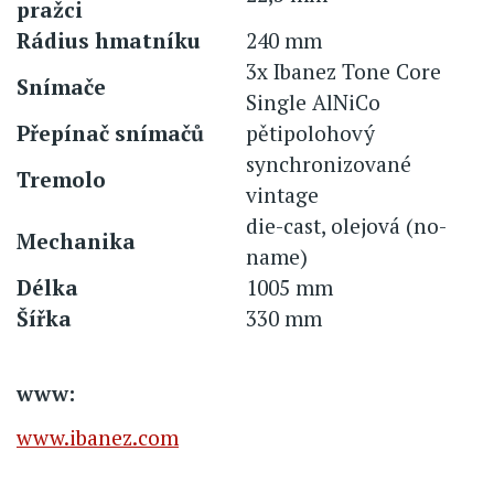
pražci
Rádius hmatníku
240 mm
3x Ibanez Tone Core
Snímače
Single AlNiCo
Přepínač snímačů
pětipolohový
synchronizované
Tremolo
vintage
die-cast, olejová (no-
Mechanika
name)
Délka
1005 mm
Šířka
330 mm
www:
www.ibanez.com