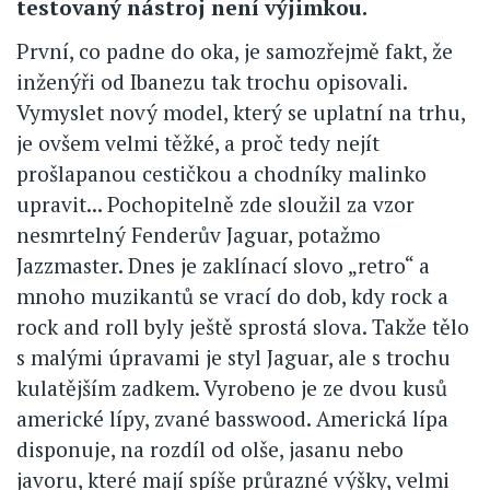
testovaný nástroj není výjimkou.
První, co padne do oka, je samozřejmě fakt, že
inženýři od Ibanezu tak trochu opisovali.
Vymyslet nový model, který se uplatní na trhu,
je ovšem velmi těžké, a proč tedy nejít
prošlapanou cestičkou a chodníky malinko
upravit... Pochopitelně zde sloužil za vzor
nesmrtelný Fenderův Jaguar, potažmo
Jazzmaster. Dnes je zaklínací slovo „retro“ a
mnoho muzikantů se vrací do dob, kdy rock a
rock and roll byly ještě sprostá slova. Takže tělo
s malými úpravami je styl Jaguar, ale s trochu
kulatějším zadkem. Vyrobeno je ze dvou kusů
americké lípy, zvané basswood. Americká lípa
disponuje, na rozdíl od olše, jasanu nebo
javoru, které mají spíše průrazné výšky, velmi