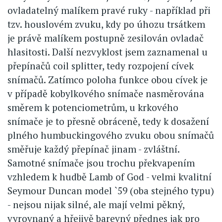
ovladatelný malíkem pravé ruky - například při
tzv. houslovém zvuku, kdy po úhozu trsátkem
je právě malíkem postupně zesilován ovladač
hlasitosti. Další nezvyklost jsem zaznamenal u
přepínačů coil splitter, tedy rozpojení cívek
snímačů. Zatímco poloha funkce obou cívek je
v případě kobylkového snímače nasměrována
směrem k potenciometrům, u krkového
snímače je to přesně obráceně, tedy k dosažení
plného humbuckingového zvuku obou snímačů
směřuje každý přepínač jinam - zvláštní.
Samotné snímače jsou trochu překvapením
vzhledem k hudbě Lamb of God - velmi kvalitní
Seymour Duncan model `59 (oba stejného typu)
- nejsou nijak silné, ale mají velmi pěkný,
vyrovnaný a hřejivě barevný přednes jak pro