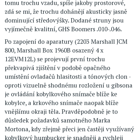
tomu trochu vzadu, spíše jakoby prostorové,
zdá se mi, že trochu dohánějí akusticky jasně
dominující středovýšky. Dodané struny jsou
vyjímečně kvalitní, GHS Boomers .010-.046.
Po zapojení do aparatury (2203 Marshall JCM
800, Marshall Box 1960B osazený 4 x
12EVM12L) se projevují první trochu
překvapivá zjištění v podobě opačného
umístění ovladačů hlasitosti a tónových clon -
oproti vizuelně shodnému rozložení u gibsona
je ovládání kobylkového snímače blíže ke
kobylce, a krkového snímače naopak blíže
vnějšímu okraji těla. Pravděpodobně je to
důsledek požadavků samotného Marka
Mortona, kdy zřejmě přeci jen častěji využívaný
kobylkový humbucker je snadněji a rychleji