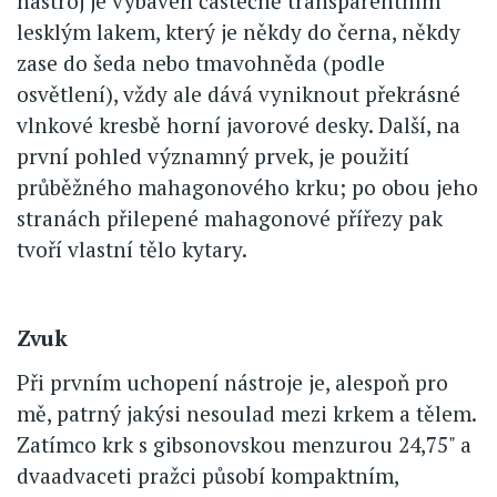
nástroj je vybaven částečně transparentním
lesklým lakem, který je někdy do černa, někdy
zase do šeda nebo tmavohněda (podle
osvětlení), vždy ale dává vyniknout překrásné
vlnkové kresbě horní javorové desky. Další, na
první pohled významný prvek, je použití
průběžného mahagonového krku; po obou jeho
stranách přilepené mahagonové přířezy pak
tvoří vlastní tělo kytary.
Zvuk
Při prvním uchopení nástroje je, alespoň pro
mě, patrný jakýsi nesoulad mezi krkem a tělem.
Zatímco krk s gibsonovskou menzurou 24,75" a
dvaadvaceti pražci působí kompaktním,