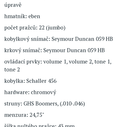
úpravě
hmatník: eben
počet pražců: 22 (jumbo)
kobylkový snímač: Seymour Duncan 059 HB
krkový snímač: Seymour Duncan 059 HB
ovládací prvky: volume 1, volume 2, tone 1,
tone 2
kobylka: Schaller 456
hardware: chromový
struny: GHS Boomers, (.010-.046)
menzura: 24,75"
šířka nultého pražce: 43 mm