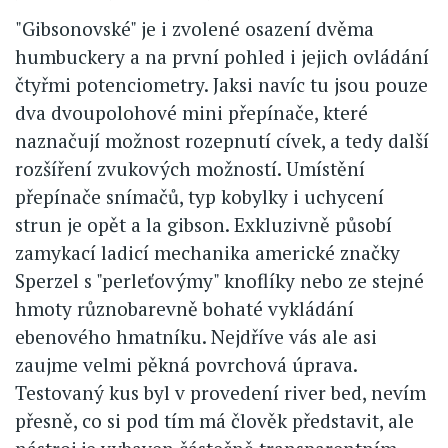
"Gibsonovské" je i zvolené osazení dvěma
humbuckery a na první pohled i jejich ovládání
čtyřmi potenciometry. Jaksi navíc tu jsou pouze
dva dvoupolohové mini přepínače, které
naznačují možnost rozepnutí cívek, a tedy další
rozšíření zvukových možností. Umístění
přepínače snímačů, typ kobylky i uchycení
strun je opět a la gibson. Exkluzivně působí
zamykací ladicí mechanika americké značky
Sperzel s "perleťovýmy" knoflíky nebo ze stejné
hmoty různobarevně bohaté vykládání
ebenového hmatníku. Nejdříve vás ale asi
zaujme velmi pěkná povrchová úprava.
Testovaný kus byl v provedení river bed, nevím
přesně, co si pod tím má člověk představit, ale