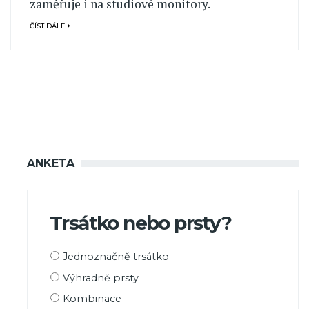
zaměřuje i na studiové monitory.
ČÍST DÁLE
ANKETA
Trsátko nebo prsty?
Možnosti
Jednoznačně trsátko
výběru
Výhradně prsty
Kombinace