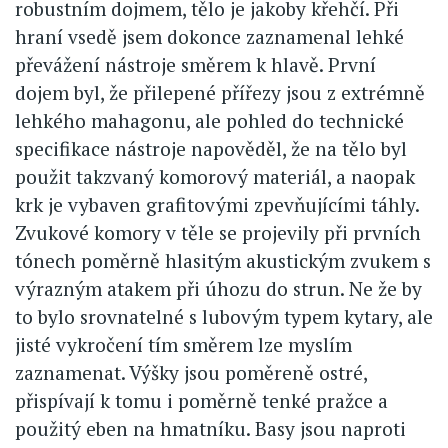
robustním dojmem, tělo je jakoby křehčí. Při
hraní vsedě jsem dokonce zaznamenal lehké
převážení nástroje směrem k hlavě. První
dojem byl, že přilepené přířezy jsou z extrémně
lehkého mahagonu, ale pohled do technické
specifikace nástroje napověděl, že na tělo byl
použit takzvaný komorový materiál, a naopak
krk je vybaven grafitovými zpevňujícími táhly.
Zvukové komory v těle se projevily při prvních
tónech poměrně hlasitým akustickým zvukem s
výrazným atakem při úhozu do strun. Ne že by
to bylo srovnatelné s lubovým typem kytary, ale
jisté vykročení tím směrem lze myslím
zaznamenat. Výšky jsou poměreně ostré,
přispívají k tomu i poměrně tenké pražce a
použitý eben na hmatníku. Basy jsou naproti