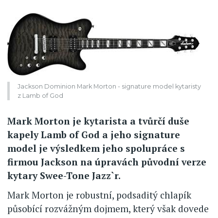
Jackson Dominion Mark Morton - signature model kytaristy
z Lamb of God
Mark Morton je kytarista a tvůrčí duše
kapely Lamb of God a jeho signature
model je výsledkem jeho spolupráce s
firmou Jackson na úpravách původní verze
kytary Swee-Tone Jazz`r.
Mark Morton je robustní, podsaditý chlapík
působící rozvážným dojmem, který však dovede