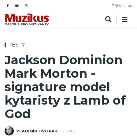
Přihlásit se
TESTY
Jackson Dominion
Mark Morton -
signature model
kytaristy z Lamb of
God
VLADIMÍR DVOŘÁK
,
1. 2. 2008