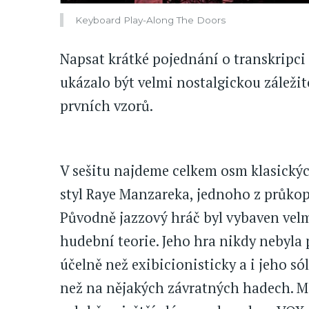
Keyboard Play-Along The Doors
Napsat krátké pojednání o transkripci
ukázalo být velmi nostalgickou záleži
prvních vzorů.
V sešitu najdeme celkem osm klasických
styl Raye Manzareka, jednoho z průkop
Původně jazzový hráč byl vybaven vel
hudební teorie. Jeho hra nikdy nebyla 
účelně než exibicionisticky a i jeho só
než na nějakých závratných hadech.