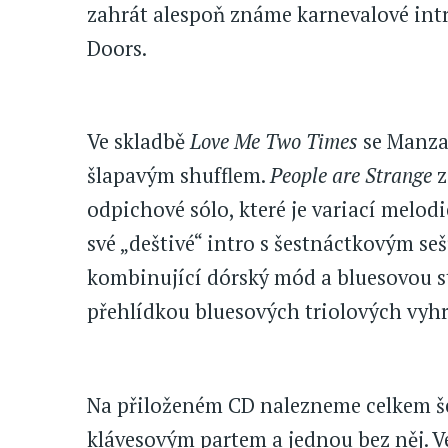
zahrát alespoň známe karnevalové int
Doors.
Ve skladbě
Love Me Two Times
se Manzar
šlapavým shufflem.
People are Strange
z
odpichové sólo, které je variací melodi
své „deštivé“ intro s šestnáctkovým se
kombinující dórský mód a bluesovou s
přehlídkou bluesových triolových vyhr
Na přiloženém CD nalezneme celkem še
klávesovým partem a jednou bez něj. V