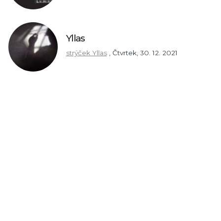
Yllas
strýček Yllas
,
Čtvrtek, 30. 12. 2021