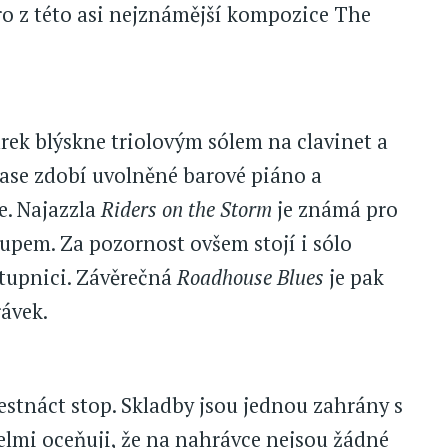
ro z této asi nejznámější kompozice The
ek blýskne triolovým sólem na clavinet a
ase zdobí uvolněné barové piáno a
e. Najazzla
Riders on the Storm
je známá pro
šupem. Za pozornost ovšem stojí i sólo
tupnici. Závěrečná
Roadhouse Blues
je pak
ávek.
stnáct stop. Skladby jsou jednou zahrány s
elmi oceňuji, že na nahrávce nejsou žádné