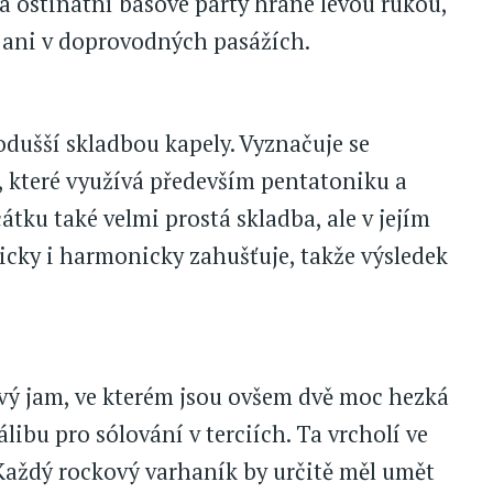
a ostinátní basové party hrané levou rukou,
 ani v doprovodných pasážích.
odušší skladbou kapely. Vyznačuje se
 které využívá především pentatoniku a
čátku také velmi prostá skladba, ale v jejím
cky i harmonicky zahušťuje, takže výsledek
vý jam, ve kterém jsou ovšem dvě moc hezká
libu pro sólování v terciích. Ta vrcholí ve
 Každý rockový varhaník by určitě měl umět