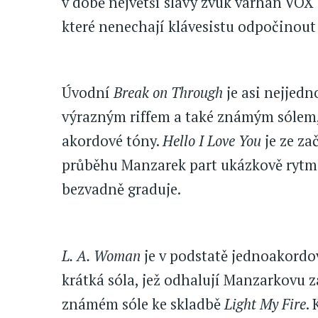
v době největší slávy zvuk varhan VOX 
které nenechají klávesistu odpočinout
Úvodní
Break on Through
je asi nejjedn
výrazným riffem a také známým sólem,
akordové tóny.
Hello I Love You
je ze za
průběhu Manzarek part ukázkově rytmi
bezvadně graduje.
L. A. Woman
je v podstatě jednoakordo
krátká sóla, jež odhalují Manzarkovu zá
známém sóle ke skladbě
Light My Fire
.