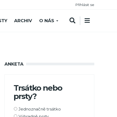
Přihlásit se
STY
ARCHIV
O NÁS
ANKETA
Trsátko nebo
prsty?
Možnosti
Jednoznačně trsátko
výběru
Výhradně prsty