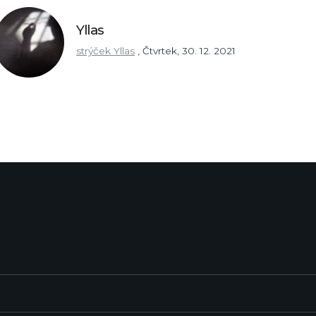
Yllas
strýček Yllas
,
Čtvrtek, 30. 12. 2021