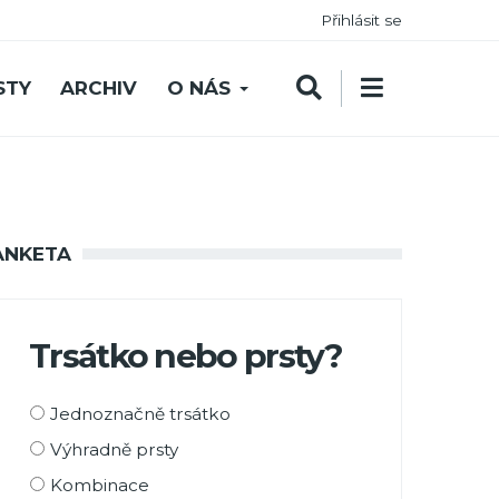
Přihlásit se
STY
ARCHIV
O NÁS
ANKETA
Trsátko nebo prsty?
Možnosti
Jednoznačně trsátko
výběru
Výhradně prsty
Kombinace