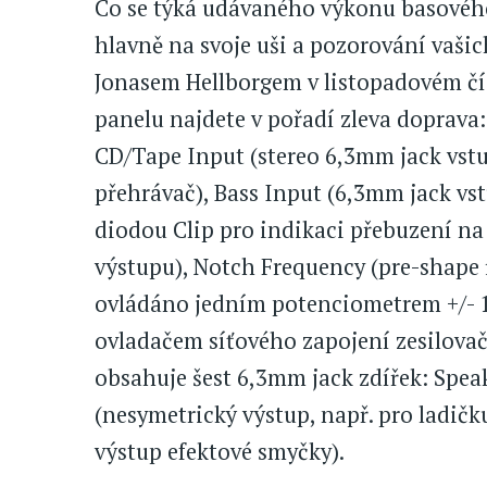
Co se týká udávaného výkonu basového 
hlavně na svoje uši a pozorování vašich
Jonasem Hellborgem v listopadovém čís
panelu najdete v pořadí zleva doprava:
CD/Tape Input (stereo 6,3mm jack vstup
přehrávač), Bass Input (6,3mm jack vst
diodou Clip pro indikaci přebuzení na 
výstupu), Notch Frequency (pre-shape f
ovládáno jedním potenciometrem +/- 
ovladačem síťového zapojení zesilovač
obsahuje šest 6,3mm jack zdířek: Spea
(nesymetrický výstup, např. pro ladičku
výstup efektové smyčky).