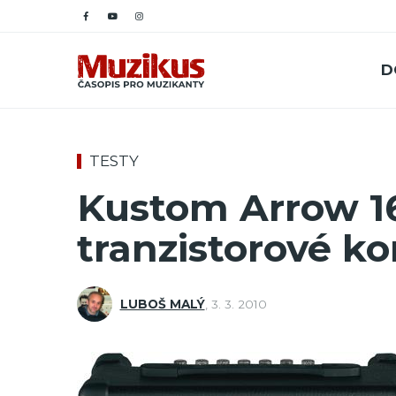
D
TESTY
Kustom Arrow 1
tranzistorové k
LUBOŠ MALÝ
,
3. 3. 2010