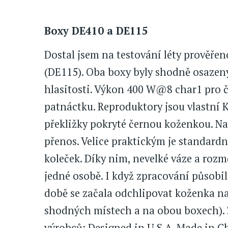
Boxy DE410 a DE115
Dostal jsem na testování léty prověřeno
(DE115). Oba boxy byly shodně osazeny
hlasitosti. Výkon 400 W@8 char1 pro 
patnáctku. Reproduktory jsou vlastní
překližky pokryté černou koženkou. N
přenos. Velice praktickým je standard
koleček. Díky nim, nevelké váze a rozm
jedné osobě. I když zpracování působil
době se začala odchlipovat koženka na
shodných místech a na obou boxech). 
výrobců: Designed in U.S.A. Made in C