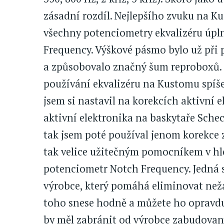
zásadní rozdíl. Nejlepšího zvuku na K
všechny potenciometry ekvalizéru úpl
Frequency. Výškové pásmo bylo už při 
a způsobovalo značný šum reproboxů. 
používání ekvalizéru na Kustomu spíše
jsem si nastavil na korekcích aktivní
aktivní elektronika na baskytaře Schect
tak jsem poté používal jenom korekce z
tak velice užitečným pomocníkem v hl
potenciometr Notch Frequency. Jedná s
výrobce, který pomáhá eliminovat než
toho snese hodně a můžete ho opravdu
by měl zabránit od výrobce zabudovaný 