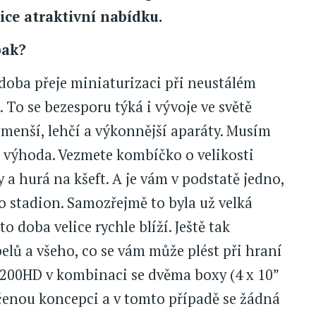
ce atraktivní nabídku.
pak?
doba přeje miniaturizaci při neustálém
To se bezesporu týká i vývoje ve světě
 menší, lehčí a výkonnější aparáty. Musím
ká výhoda. Vezmete kombíčko o velikosti
a hurá na kšeft. A je vám v podstatě jedno,
bo stadion. Samozřejmě to byla už velká
o doba velice rychle blíží. Ještě tak
elů a všeho, co se vám může plést při hraní
200HD v kombinaci se dvěma boxy (4 x 10”
dčenou koncepci a v tomto případě se žádná