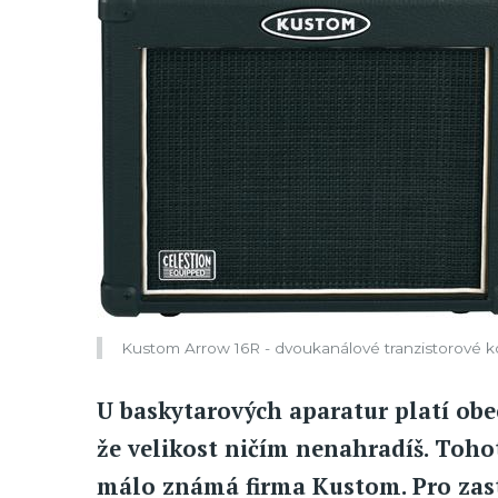
Kustom Arrow 16R - dvoukanálové tranzistorové
U baskytarových aparatur platí obe
že velikost ničím nenahradíš. Toho
málo známá firma Kustom. Pro zast