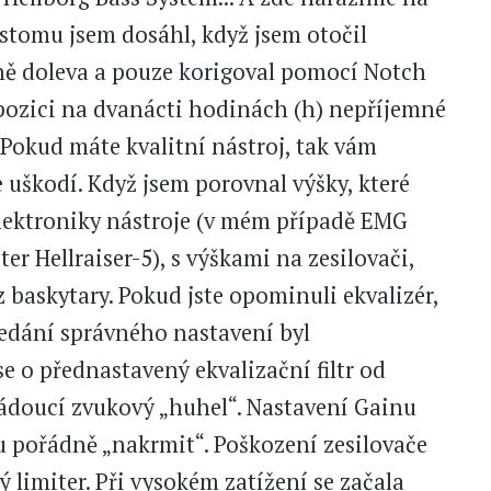
ustomu jsem dosáhl, když jsem otočil
ně doleva a pouze korigoval pomocí Notch
pozici na dvanácti hodinách (h) nepříjemné
Pokud máte kvalitní nástroj, tak vám
 uškodí. Když jsem porovnal výšky, které
 elektroniky nástroje (v mém případě EMG
er Hellraiser-5), s výškami na zesilovači,
 baskytary. Pokud jste opominuli ekvalizér,
edání správného nastavení byl
e o přednastavený ekvalizační filtr od
ádoucí zvukový „huhel“. Nastavení Gainu
 pořádně „nakrmit“. Poškození zesilovače
limiter. Při vysokém zatížení se začala