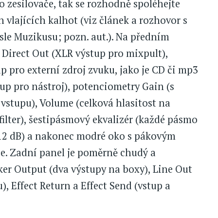
zesilovače, tak se rozhodně spoléhejte
 vlajících kalhot (viz článek a rozhovor s
le Muzikusu; pozn. aut.). Na předním
 Direct Out (XLR výstup pro mixpult),
 pro externí zdroj zvuku, jako je CD či mp3
up pro nástroj), potenciometry Gain (s
vstupu), Volume (celková hlasitost na
ilter), šestipásmový ekvalizér (každé pásmo
12 dB) a nakonec modré oko s pákovým
e. Zadní panel je poměrně chudý a
ker Output (dva výstupy na boxy), Line Out
), Effect Return a Effect Send (vstup a