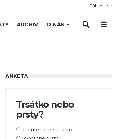
Přihlásit se
STY
ARCHIV
O NÁS
ANKETA
Trsátko nebo
prsty?
Možnosti
Jednoznačně trsátko
výběru
Výhradně prsty