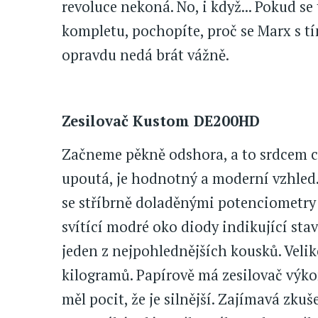
revoluce nekoná. No, i když... Pokud s
kompletu, pochopíte, proč se Marx s t
opravdu nedá brát vážně.
Zesilovač Kustom DE200HD
Začneme pěkně odshora, a to srdcem cel
upoutá, je hodnotný a moderní vzhled.
se stříbrně doladěnými potenciometry 
svítící modré oko diody indikující sta
jeden z nejpohlednějších kousků. Veli
kilogramů. Papírově má zesilovač výkon
měl pocit, že je silnější. Zajímavá zk