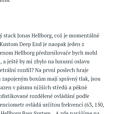
 stack Jonas Hellborg, což je momentálně
 Kustom Deep End je naopak jeden z
 jenom Hellborg předzesilovače bych mohl
 a ještě by mi zbylo na luxusní oslavu
trální rozdíl? Na první poslech hraje
u zapojeným boxům mají správný tlak, jsou
osazen v pásmu nižších středů a pěkně
ofistikované rozdělené ovládání podle
enciometr ovládá určitou frekvenci (63, 150,
u Hellborg Bass System... A zde narážíme na