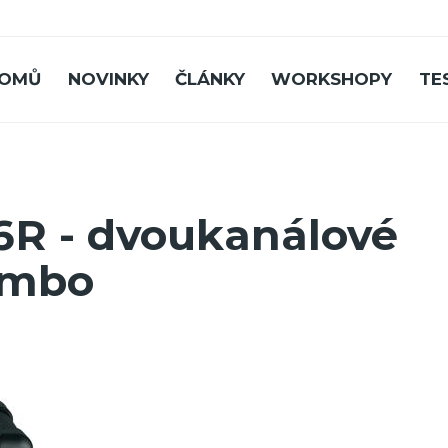
OMŮ
NOVINKY
ČLÁNKY
WORKSHOPY
TE
6R - dvoukanálové
ombo