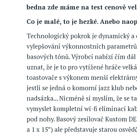
bedna zde máme na test cenově veli
Co je malé, to je hezké. Anebo nao
Technologický pokrok je dynamický a 
vylepšování výkonnostních parametrů. 
basových tónů. Výrobci nabízí čím dál
uznat, že je to pro vytížené hráče vel
toastovače s výkonem menší elektrárny 
jestli se jedná o komorní jazz klub ne
nadsázka... Nicméně si myslím, že se tat
vymyslet kompletní wi-fi eliminaci kab
pod nohy. Basový zesilovač Kustom DE
a 1 x 15”) ale představuje starou osvě