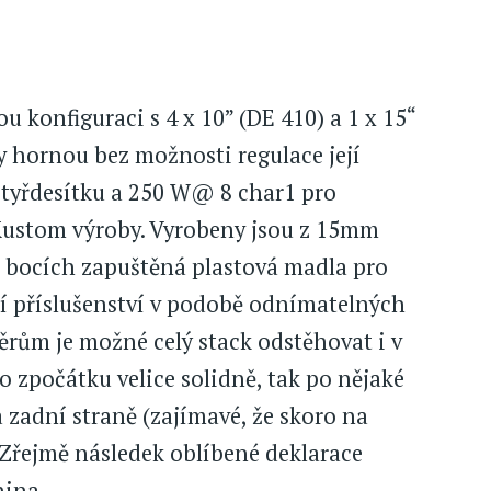
u konfiguraci s 4 x 10” (DE 410) a 1 x 15“
 hornou bez možnosti regulace její
čtyřdesítku a 250 W@ 8 char1 pro
 Kustom výroby. Vyrobeny jsou z 15mm
a bocích zapuštěná plastová madla pro
ní příslušenství v podobě odnímatelných
ěrům je možné celý stack odstěhovat i v
o zpočátku velice solidně, tak po nějaké
 zadní straně (zajímavé, že skoro na
Zřejmě následek oblíbené deklarace
hina.