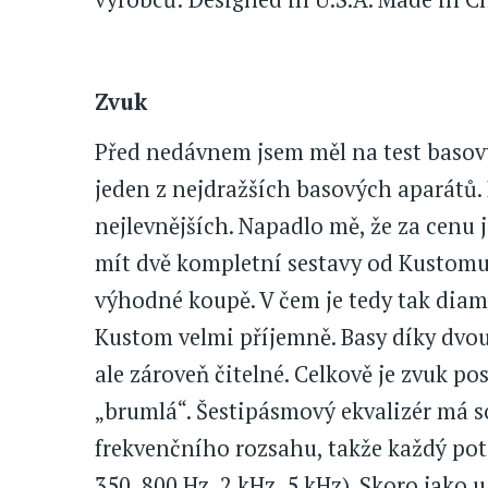
Zvuk
Před nedávnem jsem měl na test basový
jeden z nejdražších basových aparátů.
nejlevnějších. Napadlo mě, že za cenu
mít dvě kompletní sestavy od Kustomu,
výhodné koupě. V čem je tedy tak diame
Kustom velmi příjemně. Basy díky dvo
ale zároveň čitelné. Celkově je zvuk p
„brumlá“. Šestipásmový ekvalizér má s
frekvenčního rozsahu, takže každý pot
350, 800 Hz, 2 kHz, 5 kHz). Skoro jako 