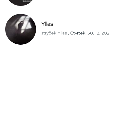
Yllas
strýček Yllas
,
Čtvrtek, 30. 12. 2021