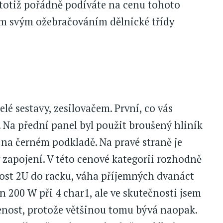
e totiž pořádně podíváte na cenu tohoto
ím svým ožebračováním dělnické třídy
é sestavy, zesilovačem. První, co vás
 Na přední panel byl použit broušený hliník
na černém podkladě. Na pravé straně je
v zapojení. V této cenové kategorii rozhodně
kost 2U do racku, váha příjemných dvanáct
 200 W při 4 char1, ale ve skutečnosti jsem
ušenost, protože většinou tomu bývá naopak.