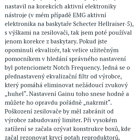
nastavil na korekcích aktivní elektroniky
nástroje (v mém případě EMG aktivní
elektronika na baskytaře Schecter Hellraiser-5),
s výškami na zesilovači, tak jsem poté používal
jenom korekce z baskytary. Pokud jste
opominuli ekvalizér, tak velice užitečným
pomocníkem v hledání správného nastavení
byl potenciometr Notch Frequency. Jedná se o
přednastavený ekvalizační filtr od výrobce,
který pomáhá eliminovat nežádoucí zvukový
„huhel“. Nastavení Gainu toho snese hodně a
můžete ho opravdu pořádně „nakrmit“.
Poškození zesilovače by měl zabránit od
výrobce zabudovaný limiter. Při vysokém
zatížení se začala ozývat konstrukce boxů, kde
začal rezonovat krycí potah reproduktorů.