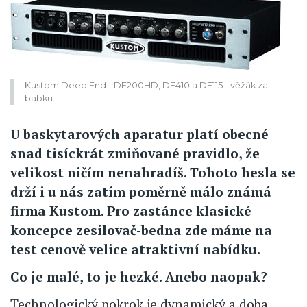
Kustom Deep End - DE200HD, DE410 a DE115 - věžák za
babku
U baskytarových aparatur platí obecné
snad tisíckrát zmiňované pravidlo, že
velikost ničím nenahradíš. Tohoto hesla se
drží i u nás zatím poměrně málo známá
firma Kustom. Pro zastánce klasické
koncepce zesilovač-bedna zde máme na
test cenově velice atraktivní nabídku.
Co je malé, to je hezké. Anebo naopak?
Technologický pokrok je dynamický a doba