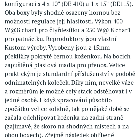
konfiguraci s 4 x 10” (DE 410) a 1 x 15“ (DE115).
Oba boxy byly shodně osazeny hornou bez
možnosti regulace její hlasitosti. Výkon 400
W@8 char1 pro čtyřdesítku a 250 W@ 8 char1
pro patnáctku. Reproduktory jsou vlastní
Kustom výroby. Vyrobeny jsou z 15mm
překližky pokryté černou koženkou. Na bocích
zapuštěná plastová madla pro přenos. Velice
praktickým je standardní příslušenství v podobě
odnímatelných koleček. Díky nim, nevelké váze
a rozměrům je možné celý stack odstěhovat i v
jedné osobě. I když zpracování působilo
zpočátku velice solidně, tak po nějaké době se
začala odchlipovat koženka na zadní straně
(zajímavé, že skoro na shodných místech a na
obou boxech). Zřejmě následek oblíbené