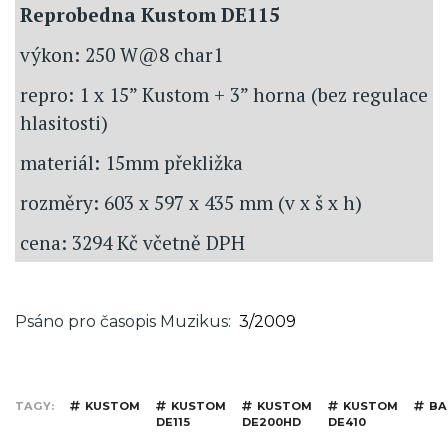
Reprobedna Kustom DE115
výkon: 250 W@8 char1
repro: 1 x 15” Kustom + 3” horna (bez regulace
hlasitosti)
materiál: 15mm překližka
rozměry: 603 x 597 x 435 mm (v x š x h)
cena: 3294 Kč včetně DPH
Psáno pro časopis Muzikus
3/2009
TAGY
KUSTOM
KUSTOM
KUSTOM
KUSTOM
BA
DE115
DE200HD
DE410