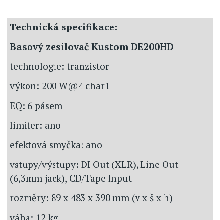
Technická specifikace:
Basový zesilovač Kustom DE200HD
technologie: tranzistor
výkon: 200 W@4 char1
EQ: 6 pásem
limiter: ano
efektová smyčka: ano
vstupy/výstupy: DI Out (XLR), Line Out
(6,3mm jack), CD/Tape Input
rozměry: 89 x 483 x 390 mm (v x š x h)
váha: 12 kg