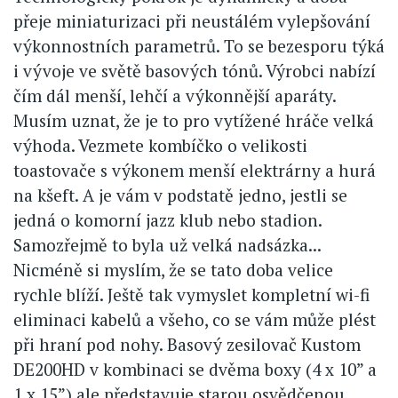
přeje miniaturizaci při neustálém vylepšování
výkonnostních parametrů. To se bezesporu týká
i vývoje ve světě basových tónů. Výrobci nabízí
čím dál menší, lehčí a výkonnější aparáty.
Musím uznat, že je to pro vytížené hráče velká
výhoda. Vezmete kombíčko o velikosti
toastovače s výkonem menší elektrárny a hurá
na kšeft. A je vám v podstatě jedno, jestli se
jedná o komorní jazz klub nebo stadion.
Samozřejmě to byla už velká nadsázka...
Nicméně si myslím, že se tato doba velice
rychle blíží. Ještě tak vymyslet kompletní wi-fi
eliminaci kabelů a všeho, co se vám může plést
při hraní pod nohy. Basový zesilovač Kustom
DE200HD v kombinaci se dvěma boxy (4 x 10” a
1 x 15”) ale představuje starou osvědčenou