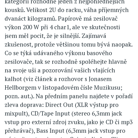
kategorii rozhodně jeden z nejpohlednějších
kousků. Velikost 2U do racku, váha příjemných
dvanáct kilogramů. Papírově má zesilovač
výkon 200 W při 4 char1, ale ve skutečnosti
jsem měl pocit, že je silnější. Zajímavá
zkušenost, protože většinou tomu bývá naopak.
Co se týká udávaného výkonu basového
zesilovače, tak se rozhodně spoléhejte hlavně
na svoje uši a pozorování vašich vlajících
kalhot (viz článek a rozhovor s Jonasem
Hellborgem v listopadovém čísle Muzikusu;
pozn. aut.). Na předním panelu najdete v pořadí
zleva doprava: Direct Out (XLR výstup pro
mixpult), CD/Tape Input (stereo 6,3mm jack
vstup pro externí zdroj zvuku, jako je CD či mp3
přehrávač), Bass Input (6,3mm jack vstup pro