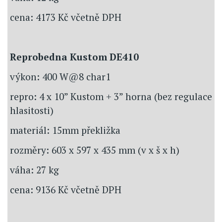
cena: 4173 Kč včetně DPH
Reprobedna Kustom DE410
výkon: 400 W@8 char1
repro: 4 x 10” Kustom + 3” horna (bez regulace
hlasitosti)
materiál: 15mm překližka
rozměry: 603 x 597 x 435 mm (v x š x h)
váha: 27 kg
cena: 9136 Kč včetně DPH