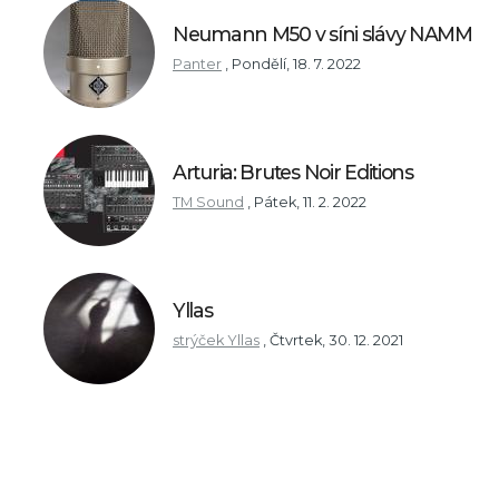
Neumann M50 v síni slávy NAMM
Panter
,
Pondělí, 18. 7. 2022
Arturia: Brutes Noir Editions
TM Sound
,
Pátek, 11. 2. 2022
Yllas
strýček Yllas
,
Čtvrtek, 30. 12. 2021