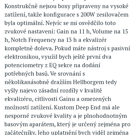
Konstrukčně nejsou boxy připraveny na vysoké
zatížení, takže konfigurace s 200W zesilovačem
byla optimální. Nejvíc se mi osvědčilo toto
zvukové nastavení: Gain na 11 h, Volume na 15
h, Notch Frequency na 13 h a ekvalizér
kompletně doleva. Pokud máte nástroj s pasivní
elektronikou, využil bych ještě první dva
potenciometry z EQ sekce na dodání
potřebných basů. Ve srovnání s
několikanásobně dražším Hellborgem tedy
vyšly najevo zásadní rozdíly v kvalitě
ekvalizéru, citlivosti Gainu a omezených
možností zatížení. Kustom Deep End má ale
nesporné zvukové kvality a je plnohodnotným
basovým aparátem, který je určený zejména pro
začátečníky. Jeho uplatnění bych viděl zejména