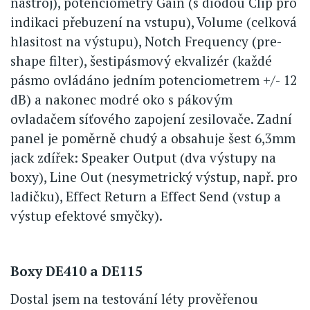
nástroj), potenciometry Gain (s diodou Clip pro
indikaci přebuzení na vstupu), Volume (celková
hlasitost na výstupu), Notch Frequency (pre-
shape filter), šestipásmový ekvalizér (každé
pásmo ovládáno jedním potenciometrem +/- 12
dB) a nakonec modré oko s pákovým
ovladačem síťového zapojení zesilovače. Zadní
panel je poměrně chudý a obsahuje šest 6,3mm
jack zdířek: Speaker Output (dva výstupy na
boxy), Line Out (nesymetrický výstup, např. pro
ladičku), Effect Return a Effect Send (vstup a
výstup efektové smyčky).
Boxy DE410 a DE115
Dostal jsem na testování léty prověřenou