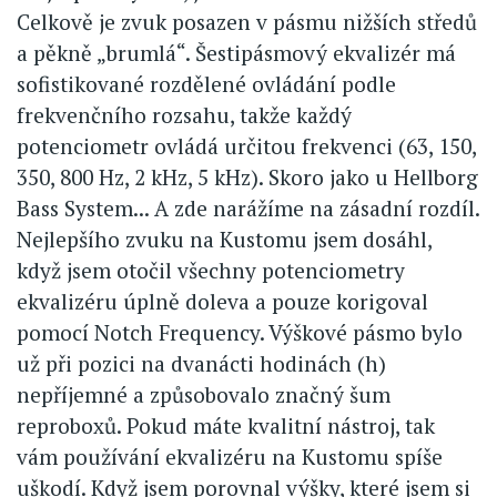
Celkově je zvuk posazen v pásmu nižších středů
a pěkně „brumlá“. Šestipásmový ekvalizér má
sofistikované rozdělené ovládání podle
frekvenčního rozsahu, takže každý
potenciometr ovládá určitou frekvenci (63, 150,
350, 800 Hz, 2 kHz, 5 kHz). Skoro jako u Hellborg
Bass System... A zde narážíme na zásadní rozdíl.
Nejlepšího zvuku na Kustomu jsem dosáhl,
když jsem otočil všechny potenciometry
ekvalizéru úplně doleva a pouze korigoval
pomocí Notch Frequency. Výškové pásmo bylo
už při pozici na dvanácti hodinách (h)
nepříjemné a způsobovalo značný šum
reproboxů. Pokud máte kvalitní nástroj, tak
vám používání ekvalizéru na Kustomu spíše
uškodí. Když jsem porovnal výšky, které jsem si