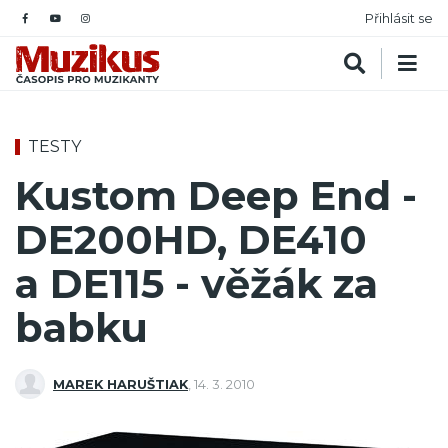
Přihlásit se
TESTY
Kustom Deep End -
DE200HD, DE410
a DE115 - věžák za
babku
MAREK HARUŠTIAK
,
14. 3. 2010