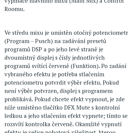
vypínače hlavního mixu (Main Mix) a Control
Roomu.
Ve středu mixu je umístěn otočný potenciometr
(Program – Pusch) na zadávání presetů
programů DSP a po jeho levé straně je
dvoumístný displej s čísly jednotlivých
programů svítící červeně (Funktion). Po zadání
vybraného efektu je potřeba stlačením
potenciometru potvrdit výběr efektu. Pokud
není výběr potvrzen, displej s programem
problikává. Pokud chcete efekt vypnout, je zde
níže umístěno tlačítko DFX Mute s kontrolní
ledkou a jeho stlačením efekt vypnete; tímto se
rozsvítí kontrolka červeně. Okamžité vypnutí
efektu je velice pohotová záležitost, kterou