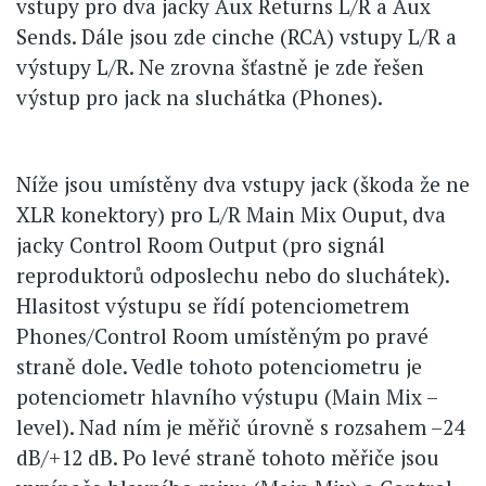
vstupy pro dva jacky Aux Returns L/R a Aux
Sends. Dále jsou zde cinche (RCA) vstupy L/R a
výstupy L/R. Ne zrovna šťastně je zde řešen
výstup pro jack na sluchátka (Phones).
Níže jsou umístěny dva vstupy jack (škoda že ne
XLR konektory) pro L/R Main Mix Ouput, dva
jacky Control Room Output (pro signál
reproduktorů odposlechu nebo do sluchátek).
Hlasitost výstupu se řídí potenciometrem
Phones/Control Room umístěným po pravé
straně dole. Vedle tohoto potenciometru je
potenciometr hlavního výstupu (Main Mix –
level). Nad ním je měřič úrovně s rozsahem –24
dB/+12 dB. Po levé straně tohoto měřiče jsou