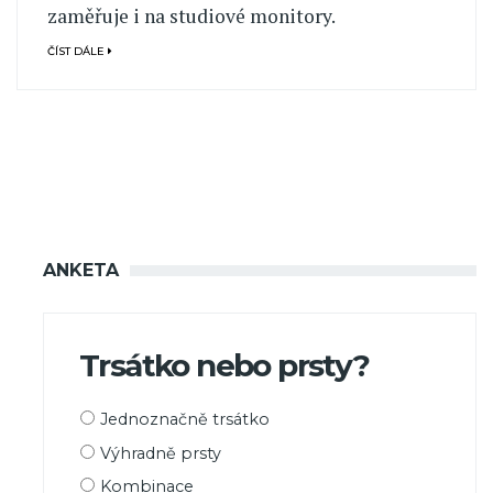
zaměřuje i na studiové monitory.
ČÍST DÁLE
ANKETA
Trsátko nebo prsty?
Možnosti
Jednoznačně trsátko
výběru
Výhradně prsty
Kombinace