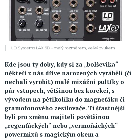
LD Systems LAX 6D - malý rozměrem, velký zvukem
Kde jsou ty doby, kdy si za „bolševika“
někteří z nás dříve narozených vyráběli (či
nechali vyrobit) malé mixážní pultíky o
pár vstupech, většinou bez korekcí, s
vývodem na pětikolíku do magneťáku či
gramofonového zesilovače. Ti šťastnější
byli pro změnu majiteli povětšinou
„regenťáckých“ nebo „vermoňáckých“
powermixů s magickým okem a