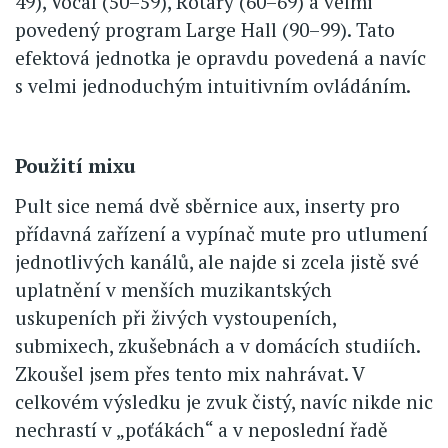
49), Vocal (50–59), Rotary (60–69) a velmi
povedený program Large Hall (90–99). Tato
efektová jednotka je opravdu povedená a navíc
s velmi jednoduchým intuitivním ovládáním.
Použití mixu
Pult sice nemá dvě sběrnice aux, inserty pro
přídavná zařízení a vypínač mute pro utlumení
jednotlivých kanálů, ale najde si zcela jistě své
uplatnění v menších muzikantských
uskupeních při živých vystoupeních,
submixech, zkušebnách a v domácích studiích.
Zkoušel jsem přes tento mix nahrávat. V
celkovém výsledku je zvuk čistý, navíc nikde nic
nechrastí v „poťákách“ a v neposlední řadě