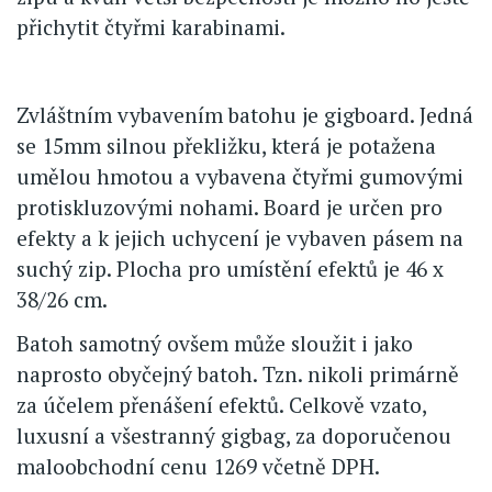
přichytit čtyřmi karabinami.
Zvláštním vybavením batohu je gigboard. Jedná
se 15mm silnou překližku, která je potažena
umělou hmotou a vybavena čtyřmi gumovými
protiskluzovými nohami. Board je určen pro
efekty a k jejich uchycení je vybaven pásem na
suchý zip. Plocha pro umístění efektů je 46 x
38/26 cm.
Batoh samotný ovšem může sloužit i jako
naprosto obyčejný batoh. Tzn. nikoli primárně
za účelem přenášení efektů. Celkově vzato,
luxusní a všestranný gigbag, za doporučenou
maloobchodní cenu 1269 včetně DPH.