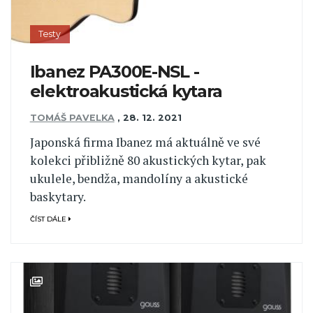
Testy
Ibanez PA300E-NSL -
elektroakustická kytara
TOMÁŠ PAVELKA
,
28. 12. 2021
Japonská firma Ibanez má aktuálně ve své
kolekci přibližně 80 akustických kytar, pak
ukulele, bendža, mandolíny a akustické
baskytary.
ČÍST DÁLE