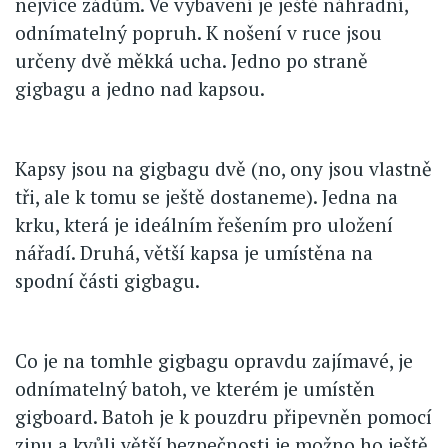
nejvíce zádům. Ve vybavení je ještě náhradní,
odnímatelný popruh. K nošení v ruce jsou
určeny dvě měkká ucha. Jedno po straně
gigbagu a jedno nad kapsou.
Kapsy jsou na gigbagu dvě (no, ony jsou vlastně
tři, ale k tomu se ještě dostaneme). Jedna na
krku, která je ideálním řešením pro uložení
nářadí. Druhá, větší kapsa je umístěna na
spodní části gigbagu.
Co je na tomhle gigbagu opravdu zajímavé, je
odnímatelný batoh, ve kterém je umístěn
gigboard. Batoh je k pouzdru připevněn pomocí
zipu a kvůli větší bezpečnosti je možno ho ještě