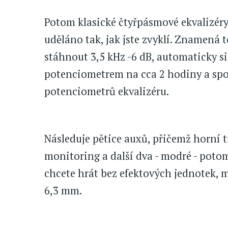
Potom klasické čtyřpásmové ekvalizéry 
uděláno tak, jak jste zvyklí. Znamená t
stáhnout 3,5 kHz -6 dB, automaticky s
potenciometrem na cca 2 hodiny a spo
potenciometrů ekvalizéru.
Následuje pětice auxů, přičemž horní tř
monitoring a další dva - modré - poto
chcete hrát bez efektových jednotek, m
6,3 mm.