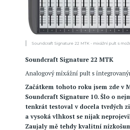
Soundcraft Signature 22 MTK - mixážní pult s mož
Soundcraft Signature 22 MTK
Analogový mixážní pult s integrova
Začátkem tohoto roku jsem zde v M
Soundcraft Signature 10. Šlo o nej
tenkrát testoval v docela tvrdých 
a vysoká vlhkost se nijak neprojev
Zaujaly mě tehdy kvalitní nízkošu