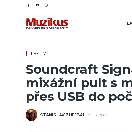
D
TESTY
Soundcraft Sign
mixážní pult s 
přes USB do poč
STANISLAV ZHEJBAL
,
25. 6. 2017