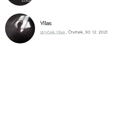
Yllas
strýček Yllas
,
Čtvrtek, 30. 12. 2021