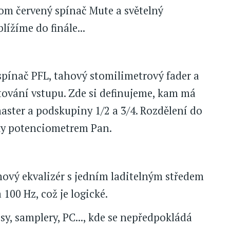
om červený spínač Mute a světelný
lížíme do finále...
spínač PFL, tahový stomilimetrový fader a
outování vstupu. Zde si definujeme, kam má
aster a podskupiny 1/2 a 3/4. Rozdělení do
ky potenciometrem Pan.
mový ekvalizér s jedním laditelným středem
 100 Hz, což je logické.
sy, samplery, PC..., kde se nepředpokládá