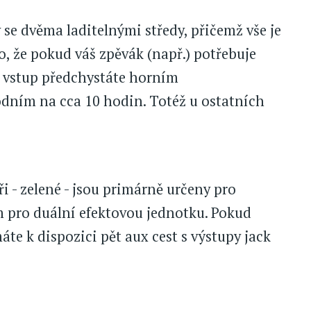
se dvěma laditelnými středy, přičemž vše je
o, že pokud váš zpěvák (např.) potřebuje
i vstup předchystáte horním
dním na cca 10 hodin. Totéž u ostatních
i - zelené - jsou primárně určeny pro
m pro duální efektovou jednotku. Pokud
áte k dispozici pět aux cest s výstupy jack