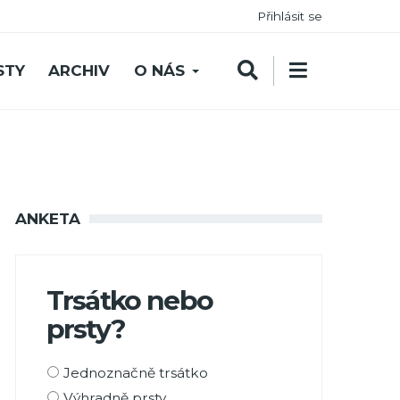
Přihlásit se
STY
ARCHIV
O NÁS
ANKETA
Trsátko nebo
prsty?
Možnosti
Jednoznačně trsátko
výběru
Výhradně prsty