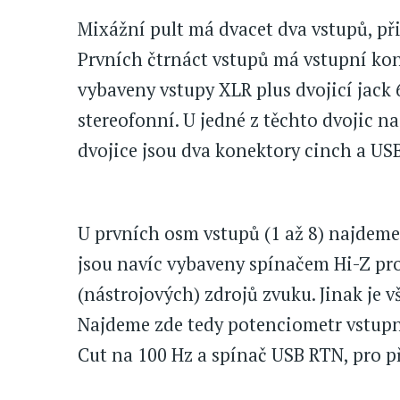
Mixážní pult má dvacet dva vstupů, při
Prvních čtrnáct vstupů má vstupní kon
vybaveny vstupy XLR plus dvojicí jack 6
stereofonní. U jedné z těchto dvojic 
dvojice jsou dva konektory cinch a US
U prvních osm vstupů (1 až 8) najdeme 
jsou navíc vybaveny spínačem Hi-Z p
(nástrojových) zdrojů zvuku. Jinak je
Najdeme zde tedy potenciometr vstupní 
Cut na 100 Hz a spínač USB RTN, pro 