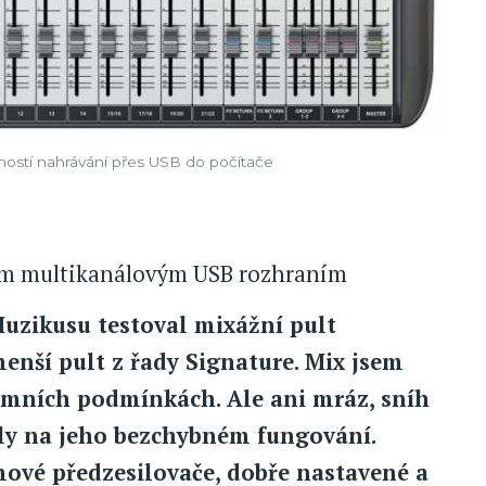
ností nahrávání přes USB do počítače
ným multikanálovým USB rozhraním
uzikusu testoval mixážní pult
menší pult z řady Signature. Mix jsem
zimních podmínkách. Ale ani mráz, sníh
ily na jeho bezchybném fungování.
mové předzesilovače, dobře nastavené a