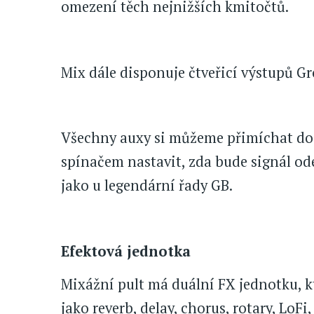
omezení těch nejnižších kmitočtů.
Mix dále disponuje čtveřicí výstupů G
Všechny auxy si můžeme přimíchat do 
spínačem nastavit, zda bude signál od
jako u legendární řady GB.
Efektová jednotka
Mixážní pult má duální FX jednotku, k
jako reverb, delay, chorus, rotary, LoFi