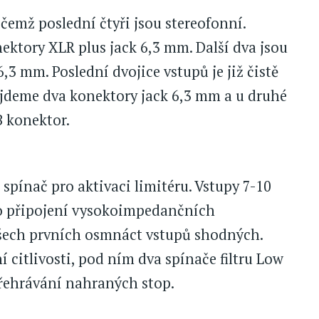
čemž poslední čtyři jsou stereofonní.
ektory XLR plus jack 6,3 mm. Další dva jsou
,3 mm. Poslední dvojice vstupů je již čistě
najdeme dva konektory jack 6,3 mm a u druhé
B konektor.
spínač pro aktivaci limitéru. Vstupy 7-10
ro připojení vysokoimpedančních
 všech prvních osmnáct vstupů shodných.
citlivosti, pod ním dva spínače filtru Low
přehrávání nahraných stop.