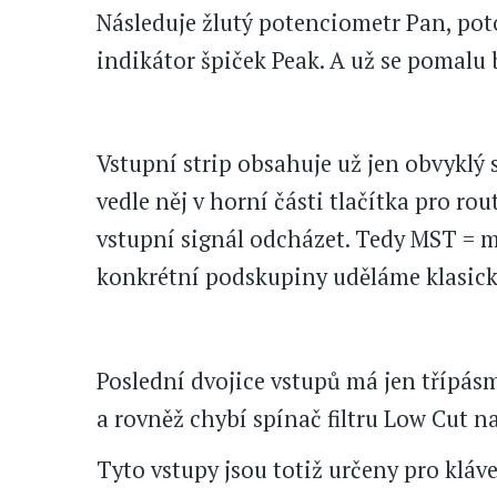
Následuje žlutý potenciometr Pan, pot
indikátor špiček Peak. A už se pomalu b
Vstupní strip obsahuje už jen obvyklý 
vedle něj v horní části tlačítka pro r
vstupní signál odcházet. Tedy MST = m
konkrétní podskupiny uděláme klasic
Poslední dvojice vstupů má jen třípás
a rovněž chybí spínač filtru Low Cut na
Tyto vstupy jsou totiž určeny pro kláve