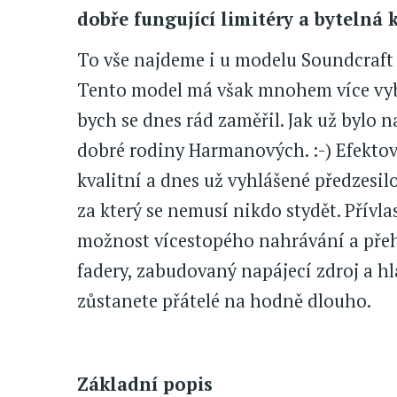
dobře fungující limitéry a bytelná
To vše najdeme i u modelu Soundcraft 
Tento model má však mnohem více vyba
bych se dnes rád zaměřil. Jak už bylo
dobré rodiny Harmanových. :-) Efektov
kvalitní a dnes už vyhlášené předzesilo
za který se nemusí nikdo stydět. Přív
možnost vícestopého nahrávání a přeh
fadery, zabudovaný napájecí zdroj a h
zůstanete přátelé na hodně dlouho.
Základní popis