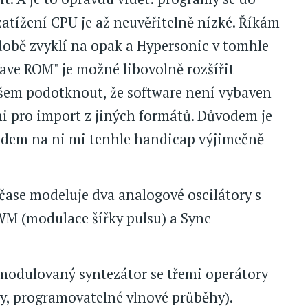
atížení CPU je až neuvěřitelně nízké. Říkám
 době zvyklí na opak a Hypersonic v tomhle
ave ROM" je možné libovolně rozšířit
šem podotknout, že software není vybaven
ni pro import z jiných formátů. Důvodem je
hledem na ni mi tenhle handicap výjimečně
čase modeluje dva analogové oscilátory s
M (modulace šířky pulsu) a Sync
 modulovaný syntezátor se třemi operátory
ry, programovatelné vlnové průběhy).