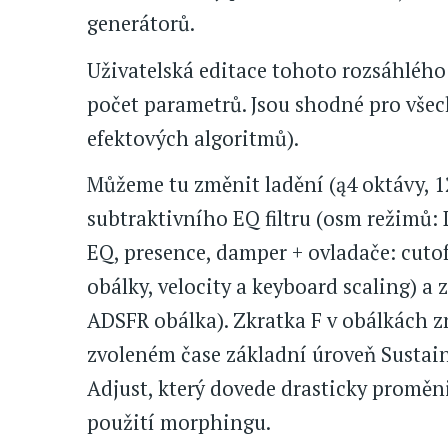
generátorů.
Uživatelská editace tohoto rozsáhlého
počet parametrů. Jsou shodné pro vše
efektových algoritmů).
Můžeme tu změnit ladění (ą4 oktávy, 1
subtraktivního EQ filtru (osm režimů: 
EQ, presence, damper + ovladače: cuto
obálky, velocity a keyboard scaling) a z
ADSFR obálka). Zkratka F v obálkách z
zvoleném čase základní úroveň Sustai
Adjust, který dovede drasticky proměn
použití morphingu.