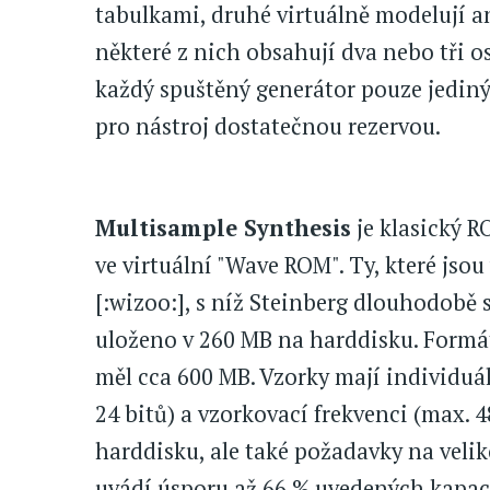
tabulkami, druhé virtuálně modelují a
některé z nich obsahují dva nebo tři os
každý spuštěný generátor pouze jediný 
pro nástroj dostatečnou rezervou.
Multisample Synthesis
je klasický R
ve virtuální "Wave ROM". Ty, které jsou
[:wizoo:], s níž Steinberg dlouhodobě 
uloženo v 260 MB na harddisku. Formá
měl cca 600 MB. Vzorky mají individuá
24 bitů) a vzorkovací frekvenci (max. 
harddisku, ale také požadavky na veli
uvádí úsporu až 66 % uvedených kapaci