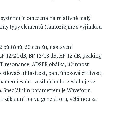
 systému je omezena na relativně malý
chny typy elementů (samozřejmě s výjimkou
2 půltónů, 50 centů), nastavení
LP 12/24 dB, BP 12/18 dB, HP 12 dB, peaking
ff, resonance, ADSFR obálka, účinnost
esilovače (hlasitost, pan, úhozová citlivost,
namená Fade - zesiluje nebo zeslabuje ve
n. Speciálním parametrem je Waveform
it základní barvu generátoru, většinou za