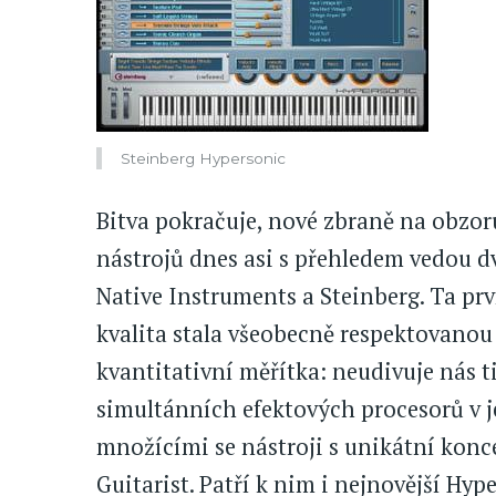
Steinberg Hypersonic
Bitva pokračuje, nové zbraně na obzor
nástrojů dnes asi s přehledem vedou dv
Native Instruments a Steinberg. Ta prvn
kvalita stala všeobecně respektovanou
kvantitativní měřítka: neudivuje nás t
simultánních efektových procesorů v j
množícími se nástroji s unikátní konce
Guitarist. Patří k nim i nejnovější Hy