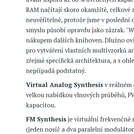
RAM načítají skoro okamžitě, celkové z
neuvěřitelně, protože jsme v poslední
smyslu působí opravdu jako zázrak. "W
nákupem dalších knihoven. Dlužno ov
pro vytváření vlastních multivzorků a
zřejmě specifická architektura, a s o
nepřipadá podstatný.
Virtual Analog Synthesis
v reálném 
velkou nabídkou vlnových průběhů, PW
kapacitou.
FM Synthesis
je virtuální frekvenčně
(jeden nosič a dva paralelní moduláto