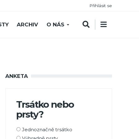
Přihlásit se
STY
ARCHIV
O NÁS
ANKETA
Trsátko nebo
prsty?
Možnosti
Jednoznačně trsátko
výběru
Výhradně prsty