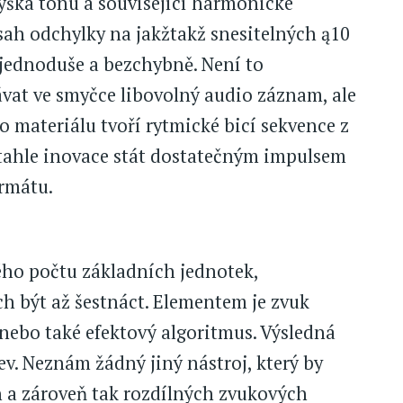
ýška tónu a související harmonické
sah odchylky na jakžtakž snesitelných ą10
 jednoduše a bezchybně. Není to
vat ve smyčce libovolný audio záznam, ale
o materiálu tvoří rytmické bicí sekvence z
 tahle inovace stát dostatečným impulsem
rmátu.
tého počtu základních jednotek,
h být až šestnáct. Elementem je zvuk
nebo také efektový algoritmus. Výsledná
v. Neznám žádný jiný nástroj, který by
h a zároveň tak rozdílných zvukových