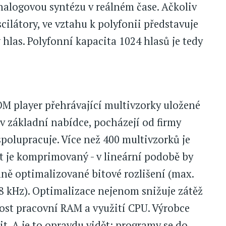
nalogovou syntézu v reálném čase. Ačkoliv
cilátory, ve vztahu k polyfonii představuje
hlas. Polyfonní kapacita 1024 hlasů je tedy
OM player přehrávající multivzorky uložené
 v základní nabídce, pocházejí od firmy
spolupracuje. Více než 400 multivzorků je
t je komprimovaný - v lineární podobě by
lně optimalizované bitové rozlišení (max.
48 kHz). Optimalizace nejenom snižuje zátěž
kost pracovní RAM a využití CPU. Výrobce
t. A je to opravdu vidět: programy se do