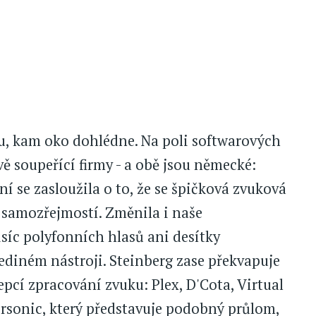
u, kam oko dohlédne. Na poli softwarových
ě soupeřící firmy - a obě jsou německé:
í se zasloužila o to, že se špičková zvuková
 samozřejmostí. Změnila i naše
isíc polyfonních hlasů ani desítky
ediném nástroji. Steinberg zase překvapuje
pcí zpracování zvuku: Plex, D'Cota, Virtual
personic, který představuje podobný průlom,