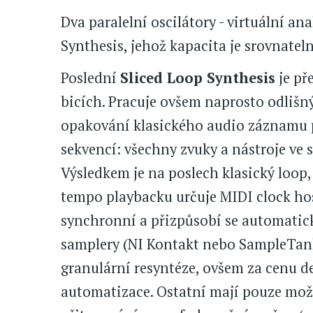
Dva paralelní oscilátory - virtuální an
Synthesis, jehož kapacita je srovnat
Poslední
Sliced Loop Synthesis
je př
bicích. Pracuje ovšem naprosto odliš
opakování klasického audio záznamu
sekvencí: všechny zvuky a nástroje ve
Výsledkem je na poslech klasický loop,
tempo playbacku určuje MIDI clock hos
synchronní a přizpůsobí se automati
samplery (NI Kontakt nebo SampleTan
granulární resyntéze, ovšem za cenu 
automatizace. Ostatní mají pouze mož