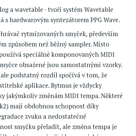
alog a wavetable - tvoří systém Wavetable
elná s hardwarovým syntezátorem PPG Wave.
ehrávač rytmizovaných smyček, především
ným způsobem než běžný sampler. Místo
 používá speciálně komponovaných MIDI
 smyčce obsažené jsou samostatnými vzorky.
 ale podstatný rozdíl spočívá v tom, že
titelské aplikace. Rytmus je vždycky
cky jakýmkoliv změnám MIDI tempa. Některé
k2) mají obdobnou schopnost díky
degradace zvuku a nedostatečné
nost smyčku přeladit, ale změna tempa je