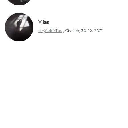
Yllas
strýček Yllas
,
Čtvrtek, 30. 12. 2021