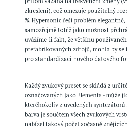
přitom vázána na frekvenční změny (v
zkreslení), což omezuje použitelný roz
%. Hypersonic řeší problém elegantně,
samozřejmě totéž jako možnost přehrá
uvážíme-li fakt, že většinu používanéh
prefabrikovaných zdrojů, mohla by se
pro standardizaci nového datového fo
Každý zvukový preset se skládá z urči
označovaných jako Elements - může jic
kteréhokoliv z uvedených syntezátorů 
barva je součtem všech zvukových vrste
nabízel takový počet sočasně znějícíc