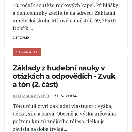
10. ročník soutěže rockových kapel. Přihlášky
a demosnímky zasílejte na adresu: Základní
umělecká škola, Mírové náměstí č. 69, 263 01
Dobříš....
ČÍST DÁLE
STRANA 28
Základy z hudební nauky v
otázkách a odpovědích - Zvuk
a tón (2. část)
VÍTĚZSLAV ŠTEFL
,
31. 5. 2004
Tón určují čtyři základní vlastnosti: výška,
délka, síla a barva. Obecně je výška určována
počtem kmitů znějícího tělesa, délka je
závislá na době trvání...