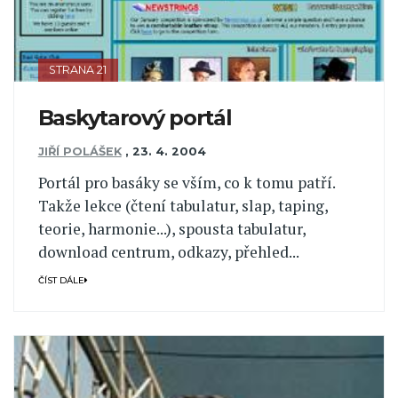
STRANA 21
Baskytarový portál
JIŘÍ POLÁŠEK
,
23. 4. 2004
Portál pro basáky se vším, co k tomu patří.
Takže lekce (čtení tabulatur, slap, taping,
teorie, harmonie...), spousta tabulatur,
download centrum, odkazy, přehled...
ČÍST DÁLE