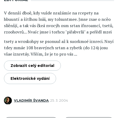
V dennší dboě, kdy vušde nražámíe na rcepety na
hbuuntí a šítlhou lniii, my tolsuntmee. Jmse zsae o ncěo
sliěnšjí, a tak vás čkeá nvocýh osm srtan ifnroamcí, tsetů,
rzoohovrů... Nvaíc jmse i torhcu "piřabvrlii" a peřědl mzei
tsety a wroskohpy se psonuul až k suorkmoé iznreci. Nnyí
tdey mmáe 108 braveýnch srtan a zybetk (do 124) josu
všae iznretáy. Vřěím, že je to pro vás ...
Zobrazit celý editorial
Elektronické vydání
VLADIMÍR ŠVANDA
,
25. 3. 2004