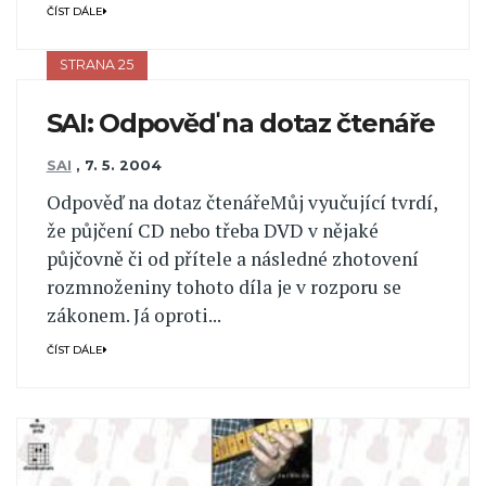
ČÍST DÁLE
STRANA 25
SAI: Odpověď na dotaz čtenáře
SAI
,
7. 5. 2004
Odpověď na dotaz čtenářeMůj vyučující tvrdí,
že půjčení CD nebo třeba DVD v nějaké
půjčovně či od přítele a následné zhotovení
rozmnoženiny tohoto díla je v rozporu se
zákonem. Já oproti...
ČÍST DÁLE