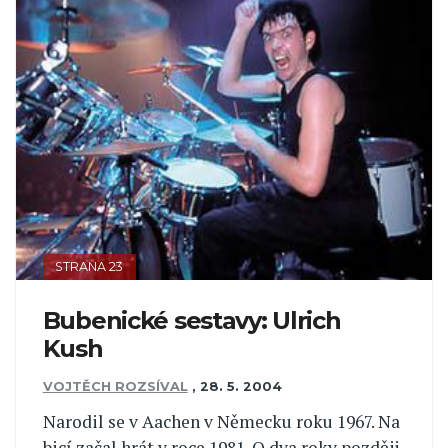
STRANA 23
Bubenické sestavy: Ulrich
Kush
VOJTĚCH ROZSÍVAL
,
28. 5. 2004
Narodil se v Aachen v Německu roku 1967. Na
bicí začal hrát v roce 1981. O dva roky později