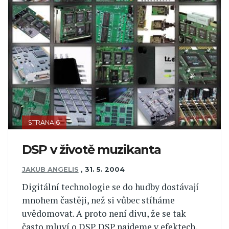
STRANA 6
DSP v životě muzikanta
JAKUB ANGELIS
,
31. 5. 2004
Digitální technologie se do hudby dostávají
mnohem častěji, než si vůbec stíháme
uvědomovat. A proto není divu, že se tak
často mluví o DSP. DSP najdeme v efektech,