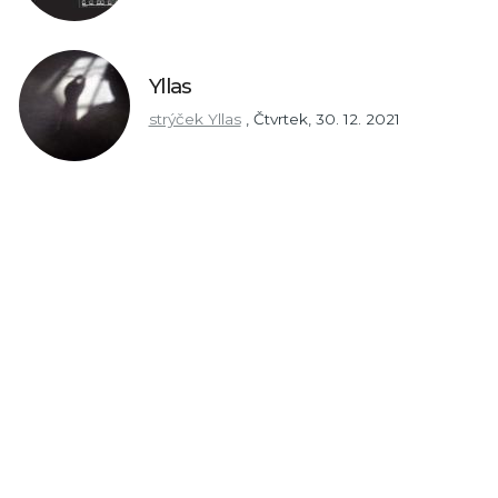
Yllas
strýček Yllas
,
Čtvrtek, 30. 12. 2021