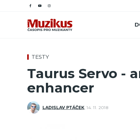
D
TESTY
Taurus Servo - a
enhancer
LADISLAV PTÁČEK
,
14. 11. 2018