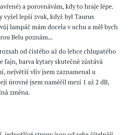
zavřené) a porovnávám, kdy to hraje lépe.
y vyšel lepší zvuk, když byl Taurus
, svůj lampáč mám docela v uchu a měl bych
arou Belu poznám...
rozsah od čistého až do lehce chlupatého
e fajn, barva kytary skutečně zůstává
í, největší vliv jsem zaznamenal u
ejí úrovně jsem naměřil mezi 1 až 2 dB,
elná změna.
í, jednotlivé struny jsou od sebe čitelněji