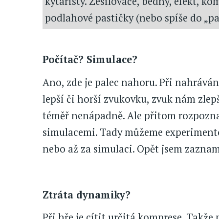
kytaristy. Zesilovače, bedny, efekt, k
podlahové pastičky (nebo spíše do „pas
Počítač? Simulace?
Ano, zde je palec nahoru. Při nahráv
lepší či horší zvukovku, zvuk nám zlep
téměř nenápadně. Ale přitom rozpoznat
simulacemi. Tady můžeme experimentov
nebo až za simulaci. Opět jsem zazname
Ztráta dynamiky?
Při hře je cítit určitá komprese. Takž