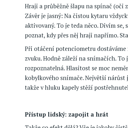
Hraji a průběžně šlapu na spínač (oči 
Závěr je jasný: Na čistou kytaru vždyck
aktivovaný. To je teda něco. Divím se
poznat, kdy přes něj hraji napřímo. St
Při otáčení potenciometru dostáváme 
zvuku. Hodně záleží na snímačích. To j
rozpoznatelná. Hlasitost se moc neměn
kobylkového snímače. Největší nárůst j
takže v hluku kapely stěží postřehnut
Přístup lidský: zapojit a hrát
Takže co efekt dělá? Vše je jakoby čistš