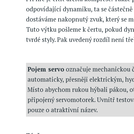
odpovídající dynamiku, ta se částečně 
dostáváme nakopnutý zvuk, který se m
Tuto výtku pošleme k čertu, pokud dy
tvrdé styly. Pak uvedený rozdíl není tře
Pojem servo
označuje mechanickou čá
automaticky, přesněji elektrickým, h
Místo abychom rukou hýbali pákou, o
připojený servomotorek. Uvnitř testo
pouze o atraktivní název.