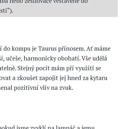
omba nebo zesilovače vestavěné do
ti“).
ání do kompu je Taurus přínosem. Ať máme
ší, učeše, harmonicky obohatí. Vše udělá
elně. Stejný pocit mám při využití se
at a zkoušet zapojit jej hned za kytaru
nal pozitivní vliv na zvuk.
e pokud jsme zvyklí na lampáč a jemu