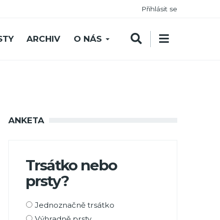
Přihlásit se
STY
ARCHIV
O NÁS
ANKETA
Trsátko nebo
prsty?
Možnosti
Jednoznačně trsátko
výběru
Výhradně prsty