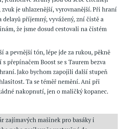
zvuk je uhlazenější, vyrovnanější. Při hraní
a delayů příjemný, vyvážený, zní čistě a
ínám, že jsme dosud cestovali na čistém
 a pevnější tón, lépe jde za rukou, pěkně
ní s přepínačem Boost se s Taurem bezva
 hraní. Jako bychom zapojili další stupeň
hlasitost. Ta se téměř nemění. Ani při
ádné nakopnutí, jen o maličký kopanec.
pár zajímavých mašinek pro basáky i