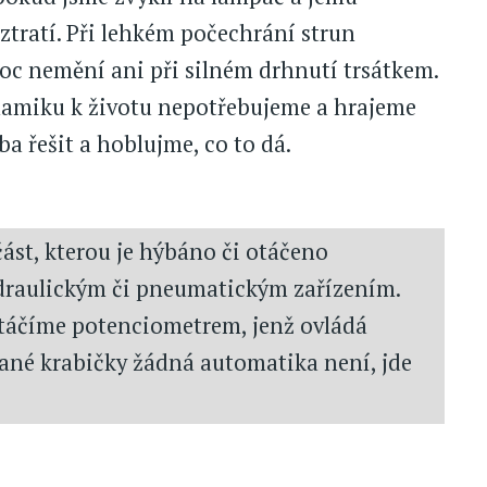
ztratí. Při lehkém počechrání strun
oc nemění ani při silném drhnutí trsátkem.
namiku k životu nepotřebujeme a hrajeme
ba řešit a hoblujme, co to dá.
st, kterou je hýbáno či otáčeno
ydraulickým či pneumatickým zařízením.
táčíme potenciometrem, jenž ovládá
vané krabičky žádná automatika není, jde