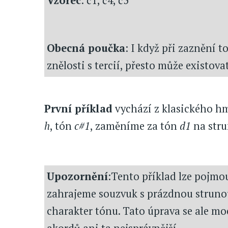
Vzorec
: č1, č4, č5
Obecná poučka
: I když při zaznění 
znělosti s tercií, přesto může existova
První příklad
vychází z klasického hm
h
, tón
c#1
, zaměníme za tón
d1
na str
Upozornění
:Tento příklad lze pojmo
zahrajeme souzvuk s prázdnou strun
charakter tónu. Tato úprava se ale mo