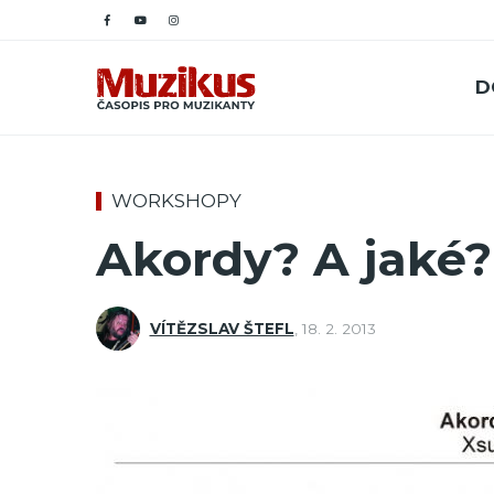
D
WORKSHOPY
Akordy? A jaké? 
VÍTĚZSLAV ŠTEFL
,
18. 2. 2013