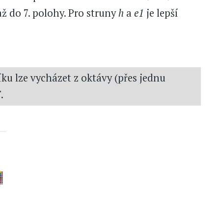
až do 7. polohy. Pro struny
h
a
e1
je lepší
ku lze vycházet z oktávy (přes jednu
E
.