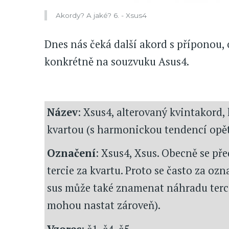
Akordy? A jaké? 6. - Xsus4
Dnes nás čeká další akord s příponou,
konkrétně na souzvuku Asus4.
Název
: Xsus4, alterovaný kvintakord, 
kvartou (s harmonickou tendencí opět
Označení
: Xsus4, Xsus. Obecně se p
tercie za kvartu. Proto se často za oz
sus může také znamenat náhradu terc
mohou nastat zároveň).