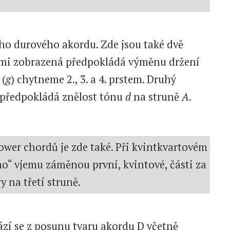
ého durového akordu. Zde jsou také dvě
námi zobrazená předpokládá výměnu držení
(
g
) chytneme 2., 3. a 4. prstem. Druhý
, předpokládá znělost tónu
d
na struně
A
.
power chordů je zde také. Při kvintkvartovém
“ vjemu záměnou první, kvintové, části za
 na třetí struně.
zí se z posunu tvaru akordu D včetně