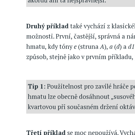
akordů ani ta nejsprávnější.
Druhý příklad
také vychází z klasick
možnosti. První, častější, správná a 
hmatu, kdy tóny
e
(struna
A
),
a
(
d
) a
d1
způsob, stejně jako v prvním příkladu
Tip 1
: Použitelnost pro zavilé hráče 
hmatu lze obecně dosáhnout „susového
kvartovou při současném držení oktávy
Třetí příklad
se moc nepoužívá. Vychá