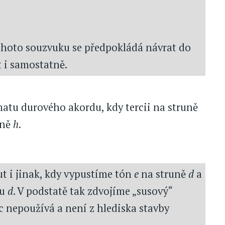
tohoto souzvuku se předpokládá návrat do
t i samostatně.
atu durového akordu, kdy tercii na struně
uně
h
.
ut i jinak, kdy vypustíme tón
e
na struně
d
a
ou
d
. V podstatě tak zdvojíme „susový“
c nepoužívá a není z hlediska stavby