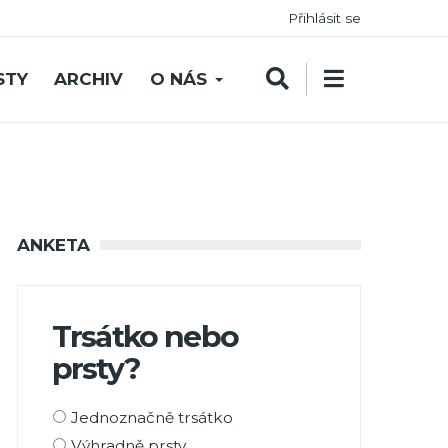
Přihlásit se
STY
ARCHIV
O NÁS
ANKETA
Trsátko nebo
prsty?
Možnosti
Jednoznačně trsátko
výběru
Výhradně prsty