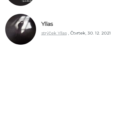
Yllas
strýček Yllas
,
Čtvrtek, 30. 12. 2021