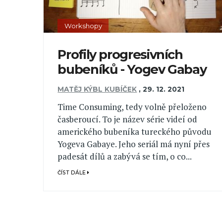
Workshopy
Profily progresivních
bubeníků - Yogev Gabay
MATĚJ KÝBL KUBÍČEK
,
29. 12. 2021
Time Consuming, tedy volně přeloženo
časberoucí. To je název série videí od
amerického bubeníka tureckého původu
Yogeva Gabaye. Jeho seriál má nyní přes
padesát dílů a zabývá se tím, o co...
ČÍST DÁLE