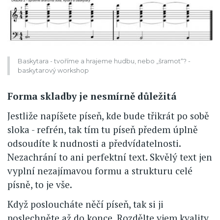
Baskytara - tvoříme a hrajeme hudbu, nebo „šramot“? -
baskytarový workshop
Forma skladby je nesmírně důležitá
Jestliže napíšete píseň, kde bude třikrát po sobě
sloka - refrén, tak tím tu píseň předem úplně
odsoudíte k nudnosti a předvídatelnosti.
Nezachrání to ani perfektní text. Skvělý text jen
vyplní nezajímavou formu a strukturu celé
písně, to je vše.
Když posloucháte něčí píseň, tak si ji
poslechněte až do konce. Rozdělte vjem kvality