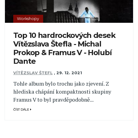
Workshopy
Top 10 hardrockových desek
Vítězslava Štefla - Michal
Prokop & Framus V - Holubí
Dante
VÍTĚZSLAV ŠTEFL
,
29. 12. 2021
Tohle album bylo trochu jako zjevení. Z
hlediska chápání kompaktnosti skupiny
Framus V to byl pravděpodobně...
ČÍST DÁLE