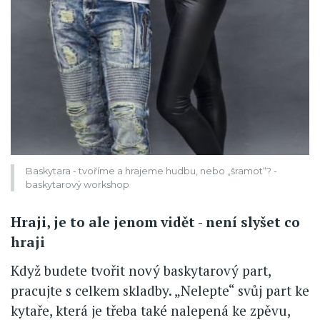
Baskytara - tvoříme a hrajeme hudbu, nebo „šramot“? -
baskytarový workshop
Hraji, je to ale jenom vidět - není slyšet co
hraji
Když budete tvořit nový baskytarový part,
pracujte s celkem skladby. „Nelepte“ svůj part ke
kytaře, která je třeba také nalepená ke zpěvu,