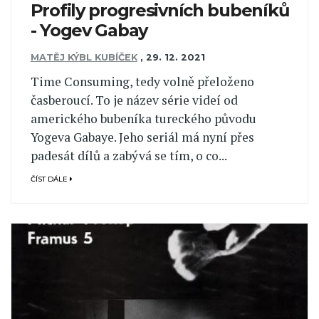
Profily progresivních bubeníků
- Yogev Gabay
MATĚJ KÝBL KUBÍČEK
,
29. 12. 2021
Time Consuming, tedy volně přeloženo
časberoucí. To je název série videí od
amerického bubeníka tureckého původu
Yogeva Gabaye. Jeho seriál má nyní přes
padesát dílů a zabývá se tím, o co...
ČÍST DÁLE