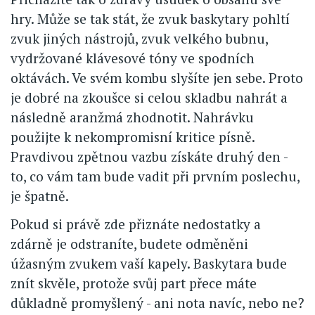
hry. Může se tak stát, že zvuk baskytary pohltí
zvuk jiných nástrojů, zvuk velkého bubnu,
vydržované klávesové tóny ve spodních
oktávách. Ve svém kombu slyšíte jen sebe. Proto
je dobré na zkoušce si celou skladbu nahrát a
následně aranžmá zhodnotit. Nahrávku
použijte k nekompromisní kritice písně.
Pravdivou zpětnou vazbu získáte druhý den -
to, co vám tam bude vadit při prvním poslechu,
je špatně.
Pokud si právě zde přiznáte nedostatky a
zdárně je odstraníte, budete odměněni
úžasným zvukem vaší kapely. Baskytara bude
znít skvěle, protože svůj part přece máte
důkladně promyšlený - ani nota navíc, nebo ne?