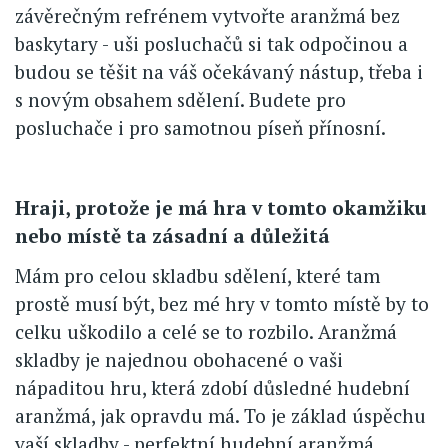
závěrečným refrénem vytvořte aranžmá bez
baskytary - uši posluchačů si tak odpočinou a
budou se těšit na váš očekávaný nástup, třeba i
s novým obsahem sdělení. Budete pro
posluchače i pro samotnou píseň přínosní.
Hraji, protože je má hra v tomto okamžiku
nebo místě ta zásadní a důležitá
Mám pro celou skladbu sdělení, které tam
prostě musí být, bez mé hry v tomto místě by to
celku uškodilo a celé se to rozbilo. Aranžmá
skladby je najednou obohacené o vaši
nápaditou hru, která zdobí důsledné hudební
aranžmá, jak opravdu má. To je základ úspěchu
vaší skladby - perfektní hudební aranžmá.