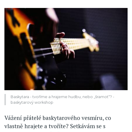
Baskytara - tvoříme a hrajeme hudbu, nebo „šramot“? -
baskytarový workshop
Vážení přátelé baskytarového vesmíru, co
vlastně hrajete a tvoříte? Setkávám se s