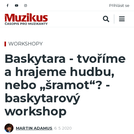
Přihlásit se
WORKSHOPY
Baskytara - tvoříme
a hrajeme hudbu,
nebo „šramot“? -
baskytarový
workshop
MARTIN ADAMUS
,
6. 5. 2020