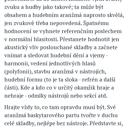
zvuku a hudby jako takové; ta může být
obsahem a hudebním aranžmá naprosto skvělá,
jen zvukově třeba nepovedená. Špatnému
hodnocení se vyhnete referenčním poslechem
v normální hlasitosti. Přestanete hodnotit jen
akustický vliv poslouchané skladby a začnete
vnímat a sledovat hudební dění a vjemy -
harmonii, vedení jednotlivých hlasů
(polyfonii), stavbu aranžmá v nástrojích,
hudební formu (to je ta sloka - refrén a další
části). Kde a kdo co v určitý okamžik hraje a
nehraje - odmlky nástrojů nebo sekcí atd.
Hrajte vždy to, co tam opravdu musí být. Své
aranžmá baskytarového partu tvořte v duchu
celé skladby, nejlépe bez nástroje. Představte si,