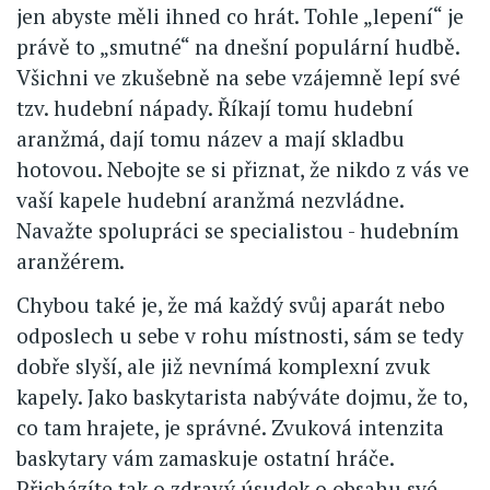
jen abyste měli ihned co hrát. Tohle „lepení“ je
právě to „smutné“ na dnešní populární hudbě.
Všichni ve zkušebně na sebe vzájemně lepí své
tzv. hudební nápady. Říkají tomu hudební
aranžmá, dají tomu název a mají skladbu
hotovou. Nebojte se si přiznat, že nikdo z vás ve
vaší kapele hudební aranžmá nezvládne.
Navažte spolupráci se specialistou - hudebním
aranžérem.
Chybou také je, že má každý svůj aparát nebo
odposlech u sebe v rohu místnosti, sám se tedy
dobře slyší, ale již nevnímá komplexní zvuk
kapely. Jako baskytarista nabýváte dojmu, že to,
co tam hrajete, je správné. Zvuková intenzita
baskytary vám zamaskuje ostatní hráče.
Přicházíte tak o zdravý úsudek o obsahu své