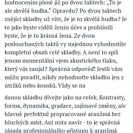
hodnocením písně již po dvou taktech: „To je
ale skvělá hudba.“ Opravdu? Po dvou taktech
znějící skladby už víte, že je to skvělá hudba? Je
to jako byste viděli ženin účes a prohlásili
byste, že je to krásná žena. Ze dvou
poslouchaných taktů vy najednou vyhodnotíte
kompletní obsah celé skladby. A není to spíš
jenom momentální vjem akustického tlaku,
který vás zaujal? Správná odpověď! Jestli vám
můžu poradit, nikdy nehodnoťte skladbu jen z
útržků nebo kousků. Vždy se na
danou skladbu dívejte jako na celek. Kontrasty,
forma, dynamika, gradace, zajímavé změny, ale
hlavně perfektně propracované aranžmá bez
hluchých míst. Ani nota navíc - to je správná
zásada profesionálního přístupu k aranžmá