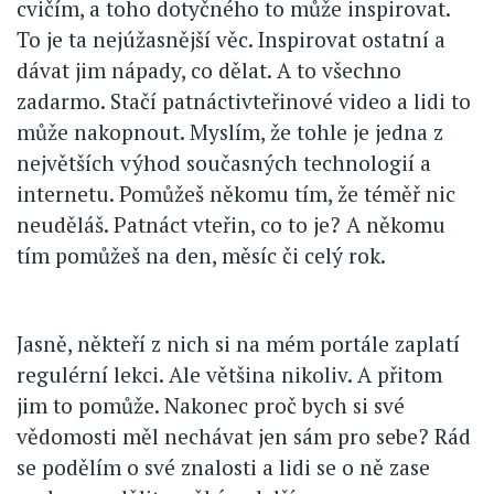
cvičím, a toho dotyčného to může inspirovat.
To je ta nejúžasnější věc. Inspirovat ostatní a
dávat jim nápady, co dělat. A to všechno
zadarmo. Stačí patnáctivteřinové video a lidi to
může nakopnout. Myslím, že tohle je jedna z
největších výhod současných technologií a
internetu. Pomůžeš někomu tím, že téměř nic
neuděláš. Patnáct vteřin, co to je? A někomu
tím pomůžeš na den, měsíc či celý rok.
Jasně, někteří z nich si na mém portále zaplatí
regulérní lekci. Ale většina nikoliv. A přitom
jim to pomůže. Nakonec proč bych si své
vědomosti měl nechávat jen sám pro sebe? Rád
se podělím o své znalosti a lidi se o ně zase