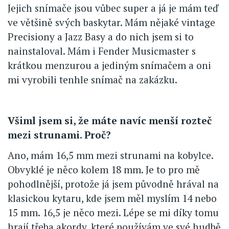
Jejich snímače jsou vůbec super a já je mám teď
ve většině svých baskytar. Mám nějaké vintage
Precisiony a Jazz Basy a do nich jsem si to
nainstaloval. Mám i Fender Musicmaster s
krátkou menzurou a jediným snímačem a oni
mi vyrobili tenhle snímač na zakázku.
Všiml jsem si, že máte navíc menší rozteč
mezi strunami. Proč?
Ano, mám 16,5 mm mezi strunami na kobylce.
Obvyklé je něco kolem 18 mm. Je to pro mě
pohodlnější, protože já jsem původně hrával na
klasickou kytaru, kde jsem měl myslím 14 nebo
15 mm. 16,5 je něco mezi. Lépe se mi díky tomu
hrají třeba akordy, které používám ve své hudbě