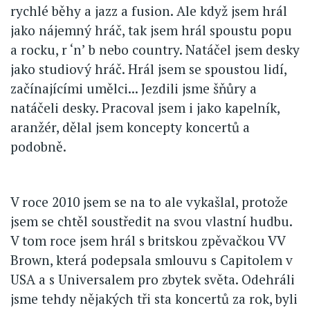
rychlé běhy a jazz a fusion. Ale když jsem hrál
jako nájemný hráč, tak jsem hrál spoustu popu
a rocku, r ‘n’ b nebo country. Natáčel jsem desky
jako studiový hráč. Hrál jsem se spoustou lidí,
začínajícími umělci... Jezdili jsme šňůry a
natáčeli desky. Pracoval jsem i jako kapelník,
aranžér, dělal jsem koncepty koncertů a
podobně.
V roce 2010 jsem se na to ale vykašlal, protože
jsem se chtěl soustředit na svou vlastní hudbu.
V tom roce jsem hrál s britskou zpěvačkou VV
Brown, která podepsala smlouvu s Capitolem v
USA a s Universalem pro zbytek světa. Odehráli
jsme tehdy nějakých tři sta koncertů za rok, byli