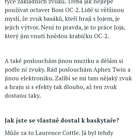
týče základních zvuků. Třeba jak nejlépe
používat octaver Boss OC-2. Lidé si většinou
myslí, že zvuk basáků, kteří hrají s Jojem, je
jejich výtvor. Není to pravda, je to práce Joja,
který jim vnutí hnědou krabičku OC-2.
A také poslouchám jinou muziku a dělám si
podle ní zvuky. Rád poslouchám Aphex Twin a
jinou elektroniku. Zalíbí se mi tam nějaký zvuk
a hraju si s efekty tak dlouho, až ten zvuk
dostanu taky.
Jak jste se vlastně dostal k baskytaře?
Může za to Laurence Cottle. Já byl tehdy