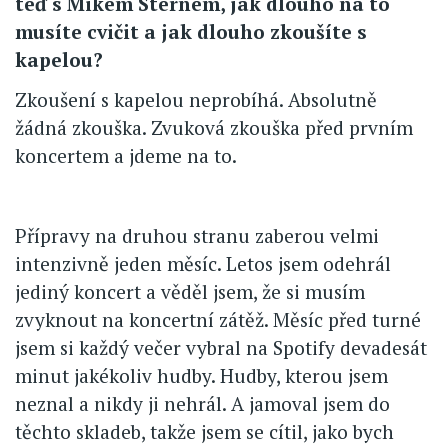
teď s Mikem Sternem, jak dlouho na to
musíte cvičit a jak dlouho zkoušíte s
kapelou?
Zkoušení s kapelou neprobíhá. Absolutně
žádná zkouška. Zvuková zkouška před prvním
koncertem a jdeme na to.
Přípravy na druhou stranu zaberou velmi
intenzivně jeden měsíc. Letos jsem odehrál
jediný koncert a věděl jsem, že si musím
zvyknout na koncertní zátěž. Měsíc před turné
jsem si každý večer vybral na Spotify devadesát
minut jakékoliv hudby. Hudby, kterou jsem
neznal a nikdy ji nehrál. A jamoval jsem do
těchto skladeb, takže jsem se cítil, jako bych