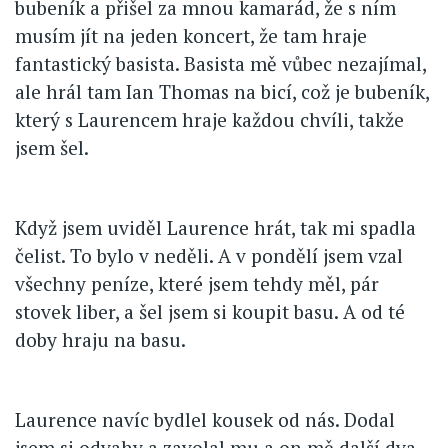
bubeník a přišel za mnou kamarád, že s ním
musím jít na jeden koncert, že tam hraje
fantastický basista. Basista mě vůbec nezajímal,
ale hrál tam Ian Thomas na bicí, což je bubeník,
který s Laurencem hraje každou chvíli, takže
jsem šel.
Když jsem uviděl Laurence hrát, tak mi spadla
čelist. To bylo v neděli. A v pondělí jsem vzal
všechny peníze, které jsem tehdy měl, pár
stovek liber, a šel jsem si koupit basu. A od té
doby hraju na basu.
Laurence navíc bydlel kousek od nás. Dodal
jsem si odvahy a zavolal mu a on mě další dva