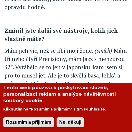
opravdu hodně.
Zmínil jste další své nástroje, kolik jich
vlastně máte?
Mám jich víc, než se líbí mojí ženě.
(smích)
Mám
tři nebo čtyři Precisiony, mám Jazz s menzurou
32”. Vyrábělo se to jen v Japonsku, kam jsem si
pro to musel jet. Ale je to skvělá basa, lehká a
průrazná. Mám Fender Musicmatser z roku
Tento web používá k poskytování služeb,
1972. Mám Mayones Jabba, pětistrunnou basu
personalizaci reklam a analýze návštěvnosti
se spodním H. Mám basu Zakrzewski. Mám ještě
soubory cookie.
jednu Foderu z roku 2003. Mám Rickenbackera,
Kliknutím na "Rozumím a přijímám" s tím souhlasíte.
Hofnera a ještě nějaké další. Chtěl bych si
Rozumím a přijímám
Ne, děkuji
sehnat staré Gibsony - Grabber a Ripper.