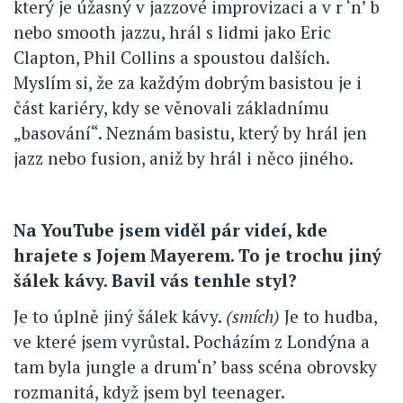
který je úžasný v jazzové improvizaci a v r ‘n’ b
nebo smooth jazzu, hrál s lidmi jako Eric
Clapton, Phil Collins a spoustou dalších.
Myslím si, že za každým dobrým basistou je i
část kariéry, kdy se věnovali základnímu
„basování“. Neznám basistu, který by hrál jen
jazz nebo fusion, aniž by hrál i něco jiného.
Na YouTube jsem viděl pár videí, kde
hrajete s Jojem Mayerem. To je trochu jiný
šálek kávy. Bavil vás tenhle styl?
Je to úplně jiný šálek kávy.
(smích)
Je to hudba,
ve které jsem vyrůstal. Pocházím z Londýna a
tam byla jungle a drum‘n’ bass scéna obrovsky
rozmanitá, když jsem byl teenager.