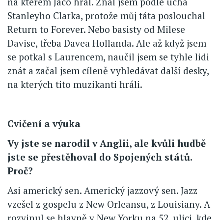
na kterém Jaco hrál. Znal jsem podle ucha
Stanleyho Clarka, protože můj táta poslouchal
Return to Forever. Nebo basisty od Milese
Davise, třeba Davea Hollanda. Ale až když jsem
se potkal s Laurencem, naučil jsem se tyhle lidi
znát a začal jsem cíleně vyhledávat další desky,
na kterých tito muzikanti hráli.
Cvičení a výuka
Vy jste se narodil v Anglii, ale kvůli hudbě
jste se přestěhoval do Spojených států.
Proč?
Asi americký sen. Americký jazzový sen. Jazz
vzešel z gospelu z New Orleansu, z Louisiany. A
rozvinul se hlavně v New Yorku na 52. ulici, kde